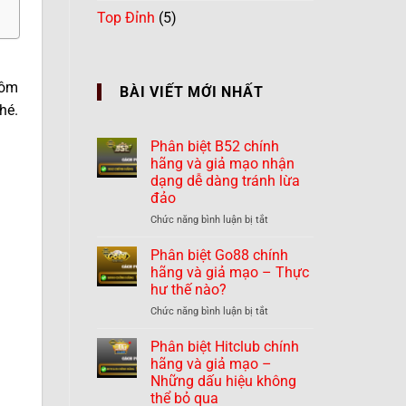
Top Đỉnh
(5)
Hôm
BÀI VIẾT MỚI NHẤT
hé.
Phân biệt B52 chính
hãng và giả mạo nhận
dạng dễ dàng tránh lừa
đảo
ở
Chức năng bình luận bị tắt
Phân
biệt
Phân biệt Go88 chính
B52
hãng và giả mạo – Thực
chính
hư thế nào?
hãng
ở
Chức năng bình luận bị tắt
và
Phân
giả
biệt
mạo
Phân biệt Hitclub chính
Go88
nhận
hãng và giả mạo –
chính
dạng
Những dấu hiệu không
hãng
dễ
thể bỏ qua
và
dàng