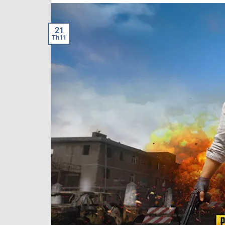
21
Th11