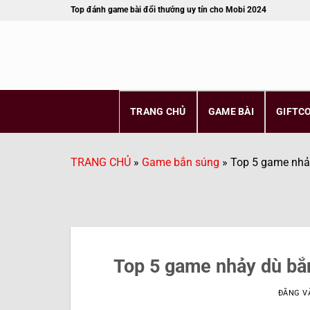
Bỏ
Top đánh game bài đổi thưởng uy tín cho Mobi 2024
qua
nội
dung
TRANG CHỦ
GAME BÀI
GIFTC
TRANG CHỦ
»
Game bắn súng
»
Top 5 game nhảy
Top 5 game nhảy dù bắn
ĐĂNG 