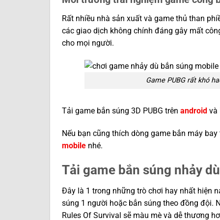
Rất nhiều nhà sản xuất và game thủ than phiề
các giao dịch không chính đáng gây mất công 
cho mọi người.
Game PUBG rất khó hack
Tải game bắn súng 3D PUBG trên
android
và
Nếu bạn cũng thích dòng game bắn máy bay t
mobile
nhé.
Tải game bắn súng nhảy dù 
Đây là 1 trong những trò chơi hay nhất hiện 
súng 1 người hoặc bắn súng theo đồng đội. N
Rules Of Survival sẽ màu mè và dễ thương hơ