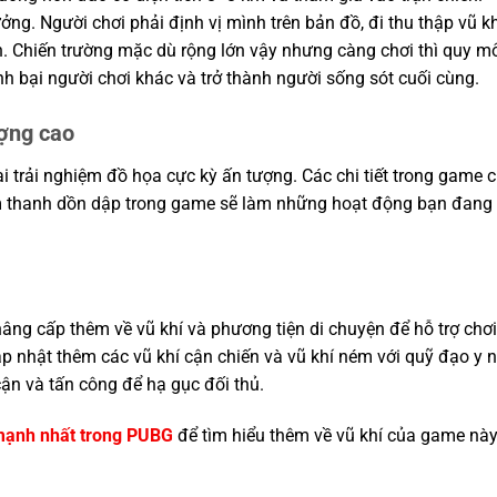
ưởng. Người chơi phải định vị mình trên bản đồ, đi thu thập vũ k
h. Chiến trường mặc dù rộng lớn vậy nhưng càng chơi thì quy m
nh bại người chơi khác và trở thành người sống sót cuối cùng.
ợng cao
 trải nghiệm đồ họa cực kỳ ấn tượng. Các chi tiết trong game 
Âm thanh dồn dập trong game sẽ làm những hoạt động bạn đang
âng cấp thêm về vũ khí và phương tiện di chuyện để hỗ trợ chơi
ập nhật thêm các vũ khí cận chiến và vũ khí ném với quỹ đạo y 
ận và tấn công để hạ gục đối thủ.
mạnh nhất trong PUBG
để tìm hiểu thêm về vũ khí của game này