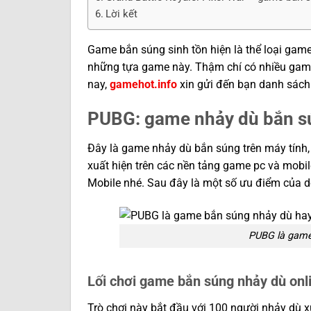
Lời kết
Game bắn súng sinh tồn hiện là thể loại game 
những tựa game này. Thậm chí có nhiều gam
nay,
gamehot.info
xin gửi đến bạn danh sác
PUBG: game nhảy dù bắn sú
Đây là game nhảy dù bắn súng trên máy tính, 
xuất hiện trên các nền tảng game pc và mobil
Mobile nhé. Sau đây là một số ưu điểm của 
PUBG là game
Lối chơi game bắn súng nhảy dù onl
Trò chơi này bắt đầu với 100 người nhảy dù x