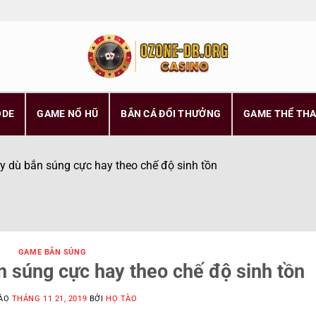
ODE
GAME NỔ HŨ
BẮN CÁ ĐỔI THƯỞNG
GAME THỂ TH
 dù bắn súng cực hay theo chế độ sinh tồn
GAME BẮN SÚNG
 súng cực hay theo chế độ sinh tồn
VÀO
THÁNG 11 21, 2019
BỞI
HỌ TÀO