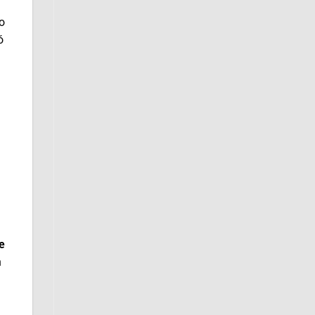
rủi
ro
o
ó
e
h