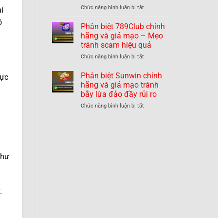
giả
tránh
ở
Chức năng bình luận bị tắt
hí
mạo
lừa
Phân
ô
–
đảo
biệt
Phân biệt 789Club chính
Thực
Hitclub
hãng và giả mạo – Mẹo
hư
chính
tránh scam hiệu quả
thế
hãng
nào?
ở
Chức năng bình luận bị tắt
và
Phân
giả
biệt
mạo
Phân biệt Sunwin chính
cực
789Club
–
hãng và giả mạo tránh
chính
Những
bẫy lừa đảo đầy rủi ro
hãng
dấu
ở
Chức năng bình luận bị tắt
và
hiệu
Phân
giả
không
biệt
mạo
thể
Sunwin
–
bỏ
chính
Mẹo
qua
hãng
tránh
như
và
scam
giả
hiệu
mạo
quả
tránh
bẫy
.
lừa
đảo
đầy