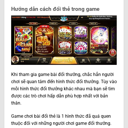
Hướng dẫn cách đổi thẻ trong game
Khi tham gia game bài đổi thưởng, chắc hẳn người
chơi sẽ quan tâm đến hình thức đổi thưởng. Tùy vào
mỗi hình thức đổi thưởng khác nhau mà bạn sẽ tìm
được các trò chơi hấp dẫn phù hợp nhất với bản
thân.
Game chơi bài đổi thẻ
là 1 hình thức đã quá quen
thuộc đối với những người chơi game đổi thưởng.