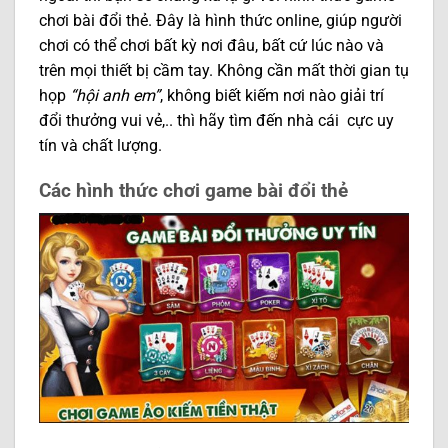
chơi bài đổi thẻ
. Đây là hình thức online, giúp người
chơi có thể chơi bất kỳ nơi đâu, bất cứ lúc nào và
trên mọi thiết bị cầm tay. Không cần mất thời gian tụ
họp
“hội anh em”
, không biết kiếm nơi nào giải trí
đổi thưởng vui vẻ,.. thì hãy tìm đến nhà cái cực uy
tín và chất lượng.
Các hình thức chơi game bài đổi thẻ