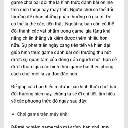
game chơi bài đổi thẻ
là hình thức đánh bài online
trên điện thoại hay máy tính. Người chơi có thể đổi
thưởng để nhận những phần thưởng có giá trị. Đó
có thể là thẻ cào, tiền thật .
Ngoài ra, bạn còn có thể
đổi thành các vật phẩm trong game, gia tăng khả
năng chiến thắng và kiếm được thêm nhiều hơn
nữa
. Sự phát triển ngày càng tiên tiến và hiện đại
giúp hình thức game đánh bài đổi thưởng thu hút
được sự quan tâm của đông đảo người chơi. Bạn sẽ
được tham gia các hình thức game bài theo phong
cách chơi mới lạ và độc đáo hơn.
Để giúp các bạn hiểu rõ được các hình thức chơi bài
đổi thưởng hiện nay, chúng ta sẽ đi chi tiết, tìm hiểu
về các phương thức đó ngay sau đây:
Chơi game trên máy tính:
Để trải nghiệm game trên máy tính, bạn phải truy