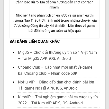
Cảnh báo rủi ro, lừa đảo và hướng dẫn chơi có trách
nhiệm.
Nhờ nền tảng phân tích chiến lược và sự am hiểu thị
trường, Tào Tháo trở thành một trong những chuyên gia
được cộng đồng tin cậy khi tìm kiếm kiến thức về game
bài đổi thưởng an toàn và hiệu quả
BÀI ĐĂNG LIÊN QUAN KHÁC
Mig35 – Chơi đổi thưởng uy tín số 1 Việt Nam
– Tải Mig35 APK, iOS, AnDroid
Choang Club – Cập nhật mới nhất về game
bài Choang Club – Nhận code 50K
NoHu VIP – Đẳng cấp dân chơi đánh bài lớn –
Tải game Nổ Hũ APK, IOS, AnDroid
KimVIP – Trải nghiệm game bài cá cược uy tín
2022 – Tải Kim VIP APK, iOS, Android