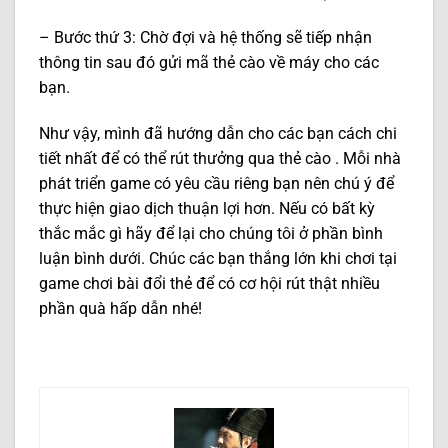
– Bước thứ 3: Chờ đợi và hệ thống sẽ tiếp nhận
thông tin sau đó gửi mã thẻ cào về máy cho các
bạn.
Như vậy, mình đã hướng dẫn cho các bạn cách chi
tiết nhất để có thể rút thưởng qua thẻ cào . Mỗi nhà
phát triển game có yêu cầu riêng bạn nên chú ý để
thực hiện giao dịch thuận lợi hơn. Nếu có bất kỳ
thắc mắc gì hãy để lại cho chúng tôi ở phần bình
luận bình dưới. Chúc các bạn thắng lớn khi chơi tại
game chơi bài đổi thẻ để có cơ hội rút thật nhiều
phần quà hấp dẫn nhé!