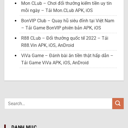
Mon CLub – Chơi đổi thưởng kiếm tiền uy tín
mỗi ngày – Tải Mon.CLub APK, iOS
BonVIP Club – Quay hũ siêu đỉnh tại Việt Nam
– Tải Game BonVIP phiên bản APK, iOS
R88 CLub – Đổi thưởng quốc tế 2022 – Tải
R88.Vin APK, iOS, AnDroid
ViVa Game – Đánh bài ăn tiền thật hấp dẫn –
Tải Game ViVa APK, iOS, AnDroid
DANH MỤC