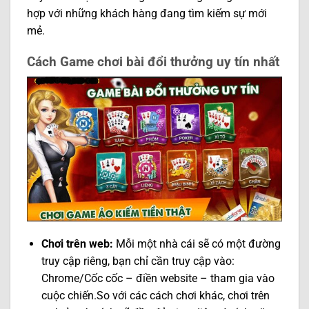
hợp với những khách hàng đang tìm kiếm sự mới
mẻ.
Cách
Game chơi bài đổi thưởng uy tín nhất
Chơi trên web:
Mỗi một nhà cái sẽ có một đường
truy cập riêng, bạn chỉ cần truy cập vào:
Chrome/Cốc cốc – điền website – tham gia vào
cuộc chiến.So với các cách chơi khác, chơi trên