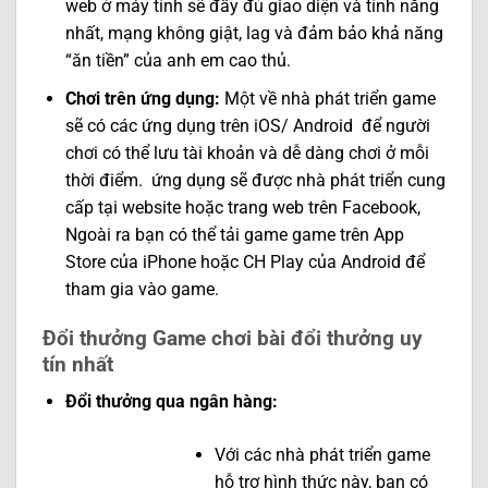
web ở máy tính sẽ đầy đủ giao diện và tính năng
nhất, mạng không giật, lag và đảm bảo khả năng
“ăn tiền” của anh em cao thủ.
Chơi trên ứng dụng:
Một về nhà phát triển game
sẽ có các ứng dụng trên iOS/ Android để người
chơi có thể lưu tài khoản và dễ dàng chơi ở mỗi
thời điểm. ứng dụng sẽ được nhà phát triển cung
cấp tại website hoặc trang web trên Facebook,
Ngoài ra bạn có thể tải game game trên App
Store của iPhone hoặc CH Play của Android để
tham gia vào game.
Đổi thưởng Game chơi bài đổi thưởng uy
tín nhất
Đổi thưởng qua ngân hàng:
Với các nhà phát triển game
hỗ trợ hình thức này, bạn có