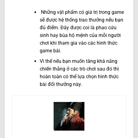
Những vật phẩm có giá trị trong game
sẽ được hệ thống trao thưởng nếu bạn
đủ điểm. Đây được coi là phao cứu
sinh hay bùa hộ mệnh của mỗi người
chơi khi tham gia vào các hình thức
game bài.
Vì thế nếu bạn muốn tăng khả năng
chiến thắng ở các trò chơi sau đó thì
hoàn toàn có thể lựa chọn hình thức
bài đổi thưởng này.