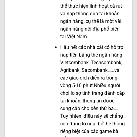
thể thực hiện linh hoạt cả rút
và nạp thông qua tài khoản
ngân hàng, cụ thể là một vài
ngân hàng nội địa phổ biến
tại Việt Nam.
Hầu hết các nhà cái có hỗ trợ
nạp tiền bằng thẻ ngân hàng:
Vietcombank, Techcombank,
Agribank, Sacombank,…..và
các giao dịch diễn ra trong
vòng 5-10 phút.Nhiều người
chơi lo sợ tình trạng đánh cắp
tài khoản, thông tin được
cung cấp cho bên thứ ba,…
Tuy nhiên, điều này sẽ chẳng
còn đáng lo ngại bởi hệ thống
riêng biệt của các game bài