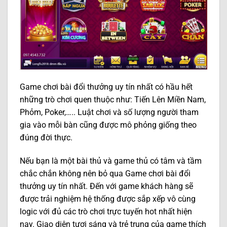
Game chơi bài đổi thưởng uy tín nhất
có hầu hết
những trò chơi quen thuộc như: Tiến Lên Miền Nam,
Phỏm, Poker,….. Luật chơi và số lượng người tham
gia vào mỗi bàn cũng được mô phỏng giống theo
đúng đời thực.
Nếu bạn là một bài thủ và game thủ có tâm và tầm
chắc chắn không nên bỏ qua
Game chơi bài đổi
thưởng uy tín nhất
. Đến với game khách hàng sẽ
được trải nghiệm hệ thống được sắp xếp vô cùng
logic với đủ các trò chơi trực tuyến hot nhất hiện
nay. Giao diện tươi sáng và trẻ trung của game thích