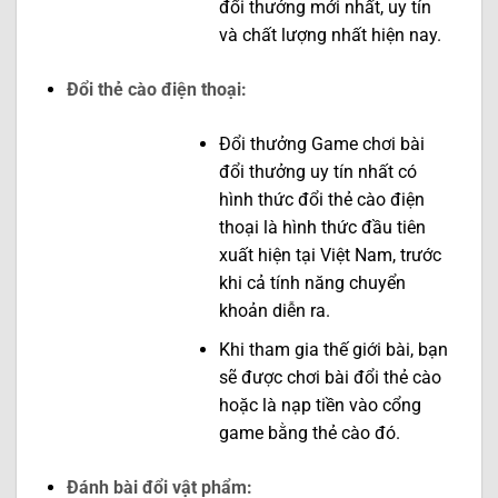
đổi thưởng mới nhất, uy tín
và chất lượng nhất hiện nay.
Đổi thẻ cào điện thoại:
Đổi thưởng Game chơi bài
đổi thưởng uy tín nhất có
hình thức
đổi thẻ cào điện
thoại là hình thức đầu tiên
xuất hiện tại Việt Nam, trước
khi cả tính năng chuyển
khoản diễn ra.
Khi tham gia thế giới bài, bạn
sẽ được chơi bài đổi thẻ cào
hoặc là nạp tiền vào cổng
game bằng thẻ cào đó.
Đánh bài đổi vật phẩm: