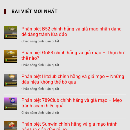
BÀI VIẾT MỚI NHẤT
Phân biệt B52 chính hãng và giả mạo nhận dạng
dễ dàng tránh lừa đảo
ở
Chức năng bình luận bị tắt
Phân
biệt
Phân biệt Go88 chính hãng và giả mạo – Thực hư
B52
thế nào?
chính
ở
Chức năng bình luận bị tắt
hãng
Phân
và
biệt
Phân biệt Hitclub chính hãng và giả mạo – Những
giả
Go88
mạo
dấu hiệu không thể bỏ qua
chính
nhận
ở
Chức năng bình luận bị tắt
hãng
dạng
Phân
và
dễ
biệt
Phân biệt 789Club chính hãng và giả mạo – Mẹo
giả
dàng
Hitclub
mạo
tránh scam hiệu quả
tránh
chính
–
lừa
ở
Chức năng bình luận bị tắt
hãng
Thực
đảo
Phân
và
hư
biệt
Phân biệt Sunwin chính hãng và giả mạo tránh
giả
thế
789Club
mạo
bẫy lừa đảo đầy rủi ro
nào?