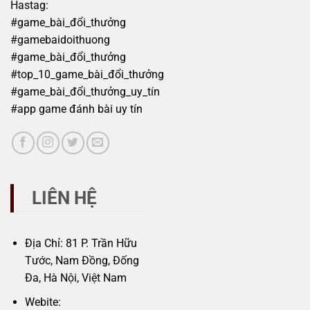
Hastag:
#game_bài_đổi_thưởng
#gamebaidoithuong
#game_bài_đổi_thưởng
#top_10_game_bài_đổi_thưởng
#game_bài_đổi_thưởng_uy_tín
#app game đánh bài uy tín
LIÊN HỆ
Địa Chỉ: 81 P. Trần Hữu
Tước, Nam Đồng, Đống
Đa, Hà Nội, Việt Nam
Webite: