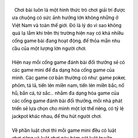
Chơi bài luôn là một hình thức trò chơi giải trí được
ưa chuộng có sức ảnh hưởng lớn không những ở
Việt Nam và toàn thế giới. Đó là lý do vì sao không
quá lạ lẫm khi trên thị trường hiện nay có khá nhiều
cổng game bài đang hoạt động, để thỏa mãn nhu
cầu của một lượng lớn người chơi.
Hiện nay mỗi cổng game đánh bài đổi thưởng sẻ có
các game mini để đa dạng hóa cổng game của
mình. Các game cơ bản thường có như: game poker,
phỏm, tá lả, tiến lên miền nam, tiến lên miền bắc, nổ
hũ, bắn cá, tứ sắc… nhằm đa dạng hóa game của
các cổng game đánh bài đổi thưởng, mỗi nhà phát
triển sẻ lựa chọn cho mình một lợi thế riêng, có tỷ lệ
jackpot khác nhau, để thu hút người chơi.
Về phần luật chơi thì mỗi game mini đều có luật