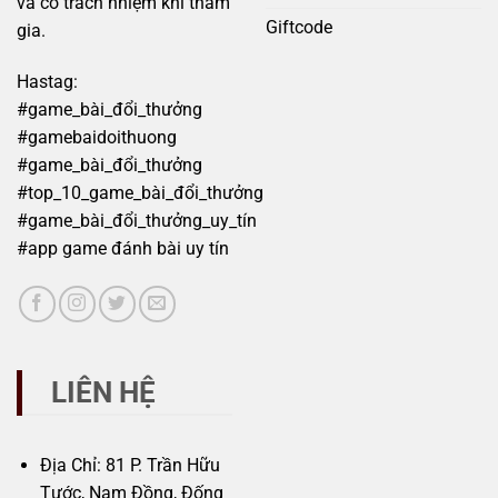
và có trách nhiệm khi tham
Giftcode
gia.
Hastag:
#game_bài_đổi_thưởng
#gamebaidoithuong
#game_bài_đổi_thưởng
#top_10_game_bài_đổi_thưởng
#game_bài_đổi_thưởng_uy_tín
#app game đánh bài uy tín
LIÊN HỆ
Địa Chỉ: 81 P. Trần Hữu
Tước, Nam Đồng, Đống