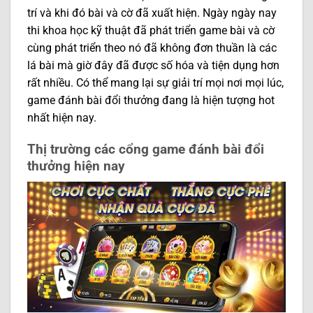
trí và khi đó bài và cờ đã xuất hiện. Ngày ngày nay
thi khoa học kỹ thuật đã phát triển game bài và cờ
cùng phát triển theo nó đã không đơn thuần là các
lá bài mà giờ đây đã được số hóa và tiện dụng hơn
rất nhiều. Có thể mang lại sự giải trí mọi nơi mọi lúc,
game đánh bài đổi thưởng đang là hiện tượng hot
nhất hiện nay.
Thị trường các cổng game đánh bài đổi
thưởng hiện nay