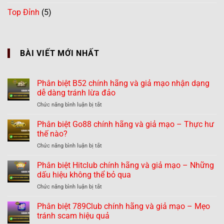
Top Đỉnh
(5)
BÀI VIẾT MỚI NHẤT
Phân biệt B52 chính hãng và giả mạo nhận dạng
dễ dàng tránh lừa đảo
ở
Chức năng bình luận bị tắt
Phân
biệt
Phân biệt Go88 chính hãng và giả mạo – Thực hư
B52
thế nào?
chính
ở
Chức năng bình luận bị tắt
hãng
Phân
và
biệt
Phân biệt Hitclub chính hãng và giả mạo – Những
giả
Go88
mạo
dấu hiệu không thể bỏ qua
chính
nhận
ở
Chức năng bình luận bị tắt
hãng
dạng
Phân
và
dễ
biệt
Phân biệt 789Club chính hãng và giả mạo – Mẹo
giả
dàng
Hitclub
mạo
tránh scam hiệu quả
tránh
chính
–
lừa