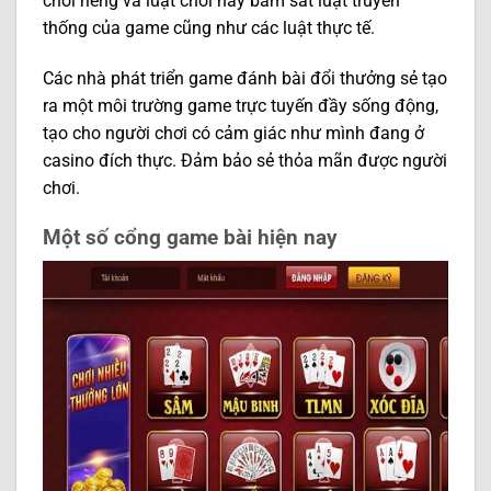
chơi riêng và luật chơi này bám sát luật truyền
thống của game cũng như các luật thực tế.
Các nhà phát triển game đánh bài đổi thưởng sẻ tạo
ra một môi trường game trực tuyến đầy sống động,
tạo cho người chơi có cảm giác như mình đang ở
casino đích thực. Đảm bảo sẻ thỏa mãn được người
chơi.
Một số cổng game bài hiện nay