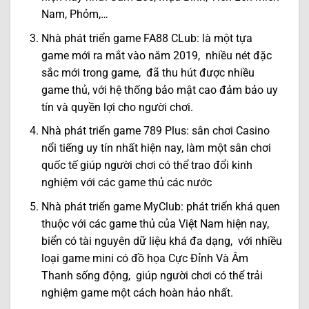
Nam, Phỏm,…
Nhà phát triển game FA88 CLub: là một tựa
game mới ra mắt vào năm 2019, nhiều nét đặc
sắc mới trong game, đã thu hút được nhiều
game thủ, với hệ thống bảo mật cao đảm bảo uy
tín và quyền lợi cho người chơi.
Nhà phát triển game 789 Plus: sân chơi Casino
nổi tiếng uy tín nhất hiện nay, làm một sân chơi
quốc tế giúp người chơi có thể trao đổi kinh
nghiệm với các game thủ các nước
Nhà phát triển game MyClub: phát triển khá quen
thuộc với các game thủ của Việt Nam hiện nay,
biển có tài nguyên dữ liệu khá đa dạng, với nhiều
loại game mini có đồ họa Cực Đỉnh Và Âm
Thanh sống động, giúp người chơi có thể trải
nghiệm game một cách hoàn hảo nhất.