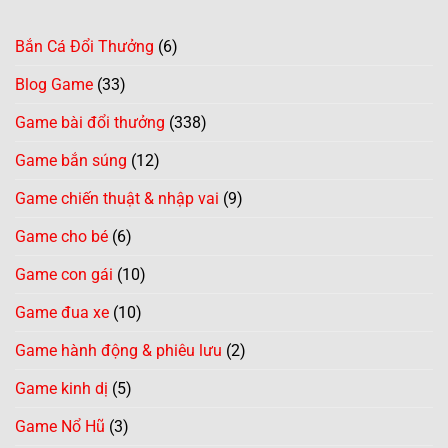
Bắn Cá Đổi Thưởng
(6)
Blog Game
(33)
Game bài đổi thưởng
(338)
Game bắn súng
(12)
Game chiến thuật & nhập vai
(9)
Game cho bé
(6)
Game con gái
(10)
Game đua xe
(10)
Game hành động & phiêu lưu
(2)
Game kinh dị
(5)
Game Nổ Hũ
(3)