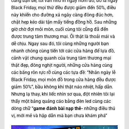
cùng bạn bè, tôi vẫn nhớ in ngày hôm đó, đó là ngày
Black Friday, mọi thứ đều được giảm đến 50%, điều
này khiến cho đường xá ngày càng đông đúc hơn,
chật hẹp kéo dài tận mấy tiếng đồng hồ. Sau những
giờ chờ đợi mỏi mòn, cuối cùng tôi cũng đã đến
được trung tâm thương mại. Ôi thật là thoải mái và
dễ chịu. Ngay sau đó, tôi cùng những người bạn
nhanh chóng cùng tiến tới các cửa hàng để lựa đồ,
cảnh vật chung quanh của trung tâm thương mại
thật đẹp, đông nghịt người, những cửa hàng cùng
các băng rôn rực rỡ cùng các tựa đề: “Nhân ngày lễ
Black Friday, mọi món đồ trong cửa hàng đều được
giảm 50%”, bầu không khí thật náo nhiệt, hấp dẫn.
Nhưng lạ thay, khi liếc nhìn sơ qua, đột nhiên tôi lại
thấy một bảng quảng cáo bằng đèn led cùng các
dòng chữ “
game đánh bài nạp thẻ-
những điều thú
vị, mới mẻ và hập dẫn mà bạn chưa khám phá”