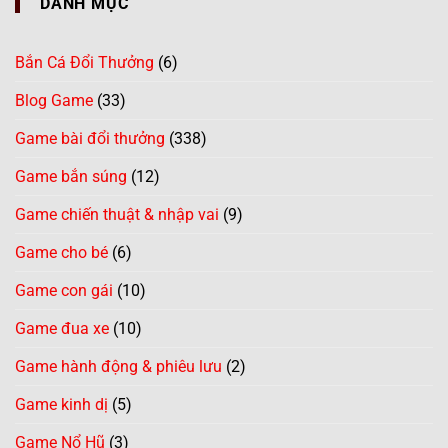
DANH MỤC
Bắn Cá Đổi Thưởng
(6)
Blog Game
(33)
Game bài đổi thưởng
(338)
Game bắn súng
(12)
Game chiến thuật & nhập vai
(9)
Game cho bé
(6)
Game con gái
(10)
Game đua xe
(10)
Game hành động & phiêu lưu
(2)
Game kinh dị
(5)
Game Nổ Hũ
(3)