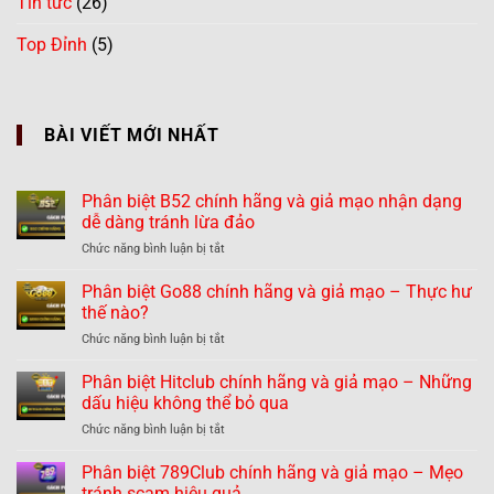
Tin tức
(26)
Top Đỉnh
(5)
BÀI VIẾT MỚI NHẤT
Phân biệt B52 chính hãng và giả mạo nhận dạng
dễ dàng tránh lừa đảo
ở
Chức năng bình luận bị tắt
Phân
biệt
Phân biệt Go88 chính hãng và giả mạo – Thực hư
B52
thế nào?
chính
ở
Chức năng bình luận bị tắt
hãng
Phân
và
biệt
Phân biệt Hitclub chính hãng và giả mạo – Những
giả
Go88
mạo
dấu hiệu không thể bỏ qua
chính
nhận
ở
Chức năng bình luận bị tắt
hãng
dạng
Phân
và
dễ
biệt
Phân biệt 789Club chính hãng và giả mạo – Mẹo
giả
dàng
Hitclub
mạo
tránh scam hiệu quả
tránh