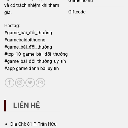
Game nổ hũ
và có trách nhiệm khi tham
Giftcode
gia.
Hastag:
#game_bài_đổi_thưởng
#gamebaidoithuong
#game_bài_đổi_thưởng
#top_10_game_bài_đổi_thưởng
#game_bài_đổi_thưởng_uy_tín
#app game đánh bài uy tín
LIÊN HỆ
Địa Chỉ: 81 P. Trần Hữu