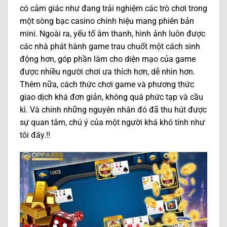
có cảm giác như đang trải nghiệm các trò chơi trong
một sòng bạc casino chính hiệu mang phiên bản
mini. Ngoài ra, yếu tố âm thanh, hình ảnh luôn được
các nhà phát hành game trau chuốt một cách sinh
động hơn, góp phần làm cho diện mạo của game
được nhiều người chơi ưa thích hơn, dễ nhìn hơn.
Thêm nữa, cách thức chơi game và phương thức
giao dịch khá đơn giản, không quá phức tạp và cầu
kì. Và chính những nguyên nhân đó đã thu hút được
sự quan tâm, chú ý của một người khá khó tính như
tôi đây.!!