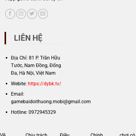
LIÊN HỆ
Địa Chỉ: 81 P. Trần Hữu
Tước, Nam Đồng, Đống
Đa, Hà Nội, Việt Nam
Webite:
https://dybk.tv/
Email:
gamebaidoithuong.mobi@gmail.com
Hotline: 0972945329
Về
Chịu trách
Điều
Chính
chơi có