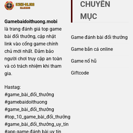
CHUYÊN
tránh
quả
bẫy
MỤC
lừa
đảo
Gamebaidoithuong.mobi
đầy
là trang đánh giá top game
rủi
ro
bài đổi thưởng, cập nhật
Game đánh bài đổi thưởng
link vào cổng game chính
Game bắn cá online
chủ mới nhất. Đảm bảo
người chơi truy cập an toàn
Game nổ hũ
và có trách nhiệm khi tham
Giftcode
gia.
Hastag:
#game_bài_đổi_thưởng
#gamebaidoithuong
#game_bài_đổi_thưởng
#top_10_game_bài_đổi_thưởng
#game_bài_đổi_thưởng_uy_tín
#app game đánh bài uy tín