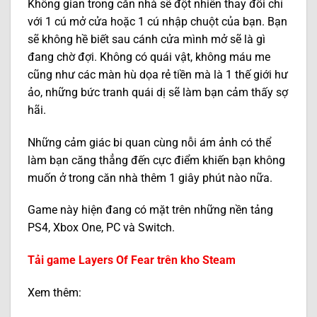
Không gian trong căn nhà sẽ đột nhiên thay đổi chỉ
với 1 cú mở cửa hoặc 1 cú nhập chuột của bạn. Bạn
sẽ không hề biết sau cánh cửa mình mở sẽ là gì
đang chờ đợi. Không có quái vật, không máu me
cũng như các màn hù dọa rẻ tiền mà là 1 thế giới hư
ảo, những bức tranh quái dị sẽ làm bạn cảm thấy sợ
hãi.
Những cảm giác bi quan cùng nỗi ám ảnh có thể
làm bạn căng thẳng đến cực điểm khiến bạn không
muốn ở trong căn nhà thêm 1 giây phút nào nữa.
Game này hiện đang có mặt trên những nền tảng
PS4, Xbox One, PC và Switch.
Tải game Layers Of Fear trên kho Steam
Xem thêm: