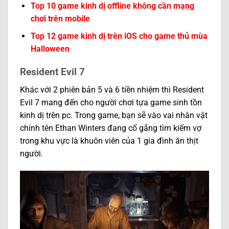
Top 10 game kinh dị offline không cần mạng
chơi trên mobile
Top 12 game kinh dị trên iOS cho game thủ mùa
Halloween
Resident Evil 7
Khác với 2 phiên bản 5 và 6 tiền nhiệm thì Resident
Evil 7 mang đến cho người chơi tựa game sinh tồn
kinh dị trên pc. Trong game, bạn sẽ vào vai nhân vật
chính tên Ethan Winters đang cố gắng tìm kiếm vợ
trong khu vực là khuôn viên của 1 gia đình ăn thịt
người.