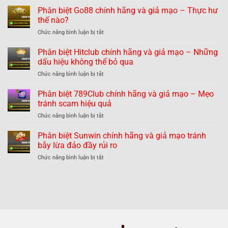
biệt
Phân biệt Go88 chính hãng và giả mạo – Thực hư
B52
thế nào?
chính
ở
Chức năng bình luận bị tắt
hãng
Phân
và
biệt
Phân biệt Hitclub chính hãng và giả mạo – Những
giả
Go88
mạo
dấu hiệu không thể bỏ qua
chính
nhận
ở
Chức năng bình luận bị tắt
hãng
dạng
Phân
và
dễ
biệt
Phân biệt 789Club chính hãng và giả mạo – Mẹo
giả
dàng
Hitclub
mạo
tránh scam hiệu quả
tránh
chính
–
lừa
ở
Chức năng bình luận bị tắt
hãng
Thực
đảo
Phân
và
hư
biệt
Phân biệt Sunwin chính hãng và giả mạo tránh
giả
thế
789Club
mạo
bẫy lừa đảo đầy rủi ro
nào?
chính
–
ở
Chức năng bình luận bị tắt
hãng
Những
Phân
và
dấu
biệt
giả
hiệu
Sunwin
mạo
không
chính
–
thể
hãng
Mẹo
bỏ
và
tránh
qua
giả
scam
mạo
hiệu