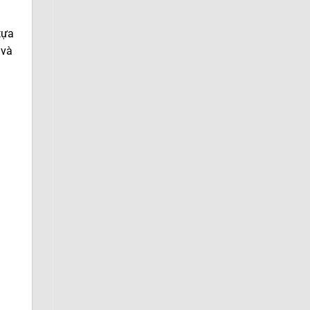
rủi
ro
tựa
 và