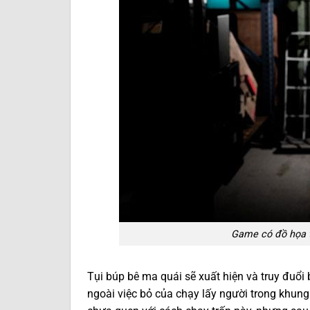
Game có đồ họa t
Tụi búp bê ma quái sẽ xuất hiện và truy đuổi
ngoài việc bỏ của chạy lấy người trong khung