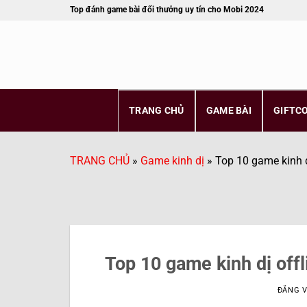
Bỏ
Top đánh game bài đổi thưởng uy tín cho Mobi 2024
qua
nội
dung
TRANG CHỦ
GAME BÀI
GIFTC
TRANG CHỦ
»
Game kinh dị
»
Top 10 game kinh d
Top 10 game kinh dị off
ĐĂNG 