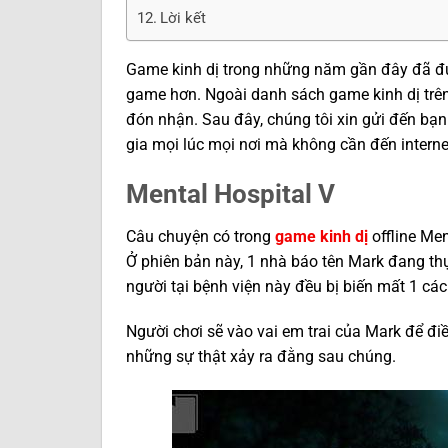
Lời kết
Game kinh dị trong những năm gần đây đã đượ
game hơn. Ngoài danh sách game kinh dị trê
đón nhận. Sau đây, chúng tôi xin gửi đến bạ
gia mọi lúc mọi nơi mà không cần đến interne
Mental Hospital V
Câu chuyện có trong
game kinh dị
offline Men
Ở phiên bản này, 1 nhà báo tên Mark đang thự
người tại bệnh viện này đều bị biến mất 1 các
Người chơi sẽ vào vai em trai của Mark để đi
những sự thật xảy ra đằng sau chúng.