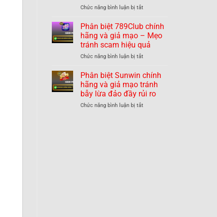
giả
tránh
ở
Chức năng bình luận bị tắt
mạo
lừa
Phân
–
đảo
biệt
Phân biệt 789Club chính
Thực
Hitclub
hãng và giả mạo – Mẹo
hư
chính
tránh scam hiệu quả
thế
hãng
nào?
ở
Chức năng bình luận bị tắt
và
Phân
giả
biệt
mạo
Phân biệt Sunwin chính
789Club
–
hãng và giả mạo tránh
chính
Những
bẫy lừa đảo đầy rủi ro
hãng
dấu
ở
Chức năng bình luận bị tắt
và
hiệu
Phân
giả
không
biệt
mạo
thể
Sunwin
–
bỏ
chính
Mẹo
qua
hãng
tránh
và
scam
giả
hiệu
mạo
quả
tránh
bẫy
lừa
đảo
đầy