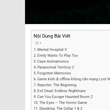
Nội Dung Bài Viết
Mental Hospital V
Emily Wants To Play Too
Case Animatronics
Paranormal Territory 2
Forgotten Memories
Game kinh dị offline không cần mạng Lost W
Reporter: The Beginning
Evil Dead: Endless Nightmare
Can You Escape Haunted Room 2
The Eyes – The Horror Game
Slendrina: The Cellar 1 & 2