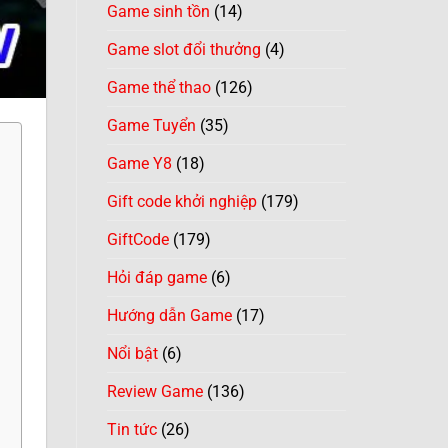
Game sinh tồn
(14)
Game slot đổi thưởng
(4)
Game thể thao
(126)
Game Tuyển
(35)
Game Y8
(18)
Gift code khởi nghiệp
(179)
GiftCode
(179)
Hỏi đáp game
(6)
Hướng dẫn Game
(17)
Nổi bật
(6)
Review Game
(136)
Tin tức
(26)