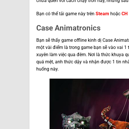
chưa quen với cách chạy trốn này, nhưng sau 
Bạn có thể tải game này trên
Steam
hoặc
CH 
Case Animatronics
Bạn sẽ thấy game offline kinh dị Case Animatro
một vài điểm là trong game bạn sẽ vào vai 1
xuyên làm việc qua đêm. Nơi là thức khuya q
quá mệt, anh thức dậy và nhận được 1 tin nhắ
huống này.