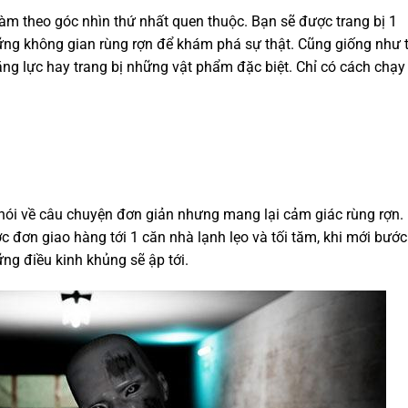
àm theo góc nhìn thứ nhất quen thuộc. Bạn sẽ được trang bị 1
ững không gian rùng rợn để khám phá sự thật. Cũng giống như 
ăng lực hay trang bị những vật phẩm đặc biệt. Chỉ có cách chạy
 nói về câu chuyện đơn giản nhưng mang lại cảm giác rùng rợn.
 đơn giao hàng tới 1 căn nhà lạnh lẹo và tối tăm, khi mới bước
ng điều kinh khủng sẽ ập tới.