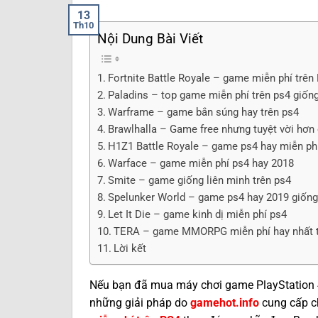
13
Th10
Nội Dung Bài Viết
Fortnite Battle Royale – game miễn phí trên
Paladins – top game miễn phí trên ps4 giốn
Warframe – game bắn súng hay trên ps4
Brawlhalla – Game free nhưng tuyệt vời hơn 
H1Z1 Battle Royale – game ps4 hay miễn phí
Warface – game miễn phí ps4 hay 2018
Smite – game giống liên minh trên ps4
Spelunker World – game ps4 hay 2019 giống
Let It Die – game kinh dị miễn phí ps4
TERA – game MMORPG miễn phí hay nhất t
Lời kết
Nếu bạn đã mua máy chơi game PlayStation 4 
những giải pháp do
gamehot.info
cung cấp ch