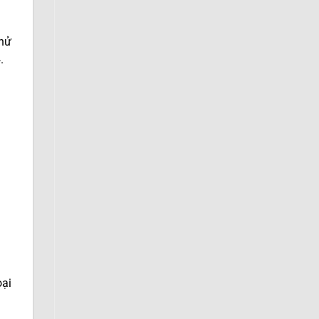
thử
.
i
oại