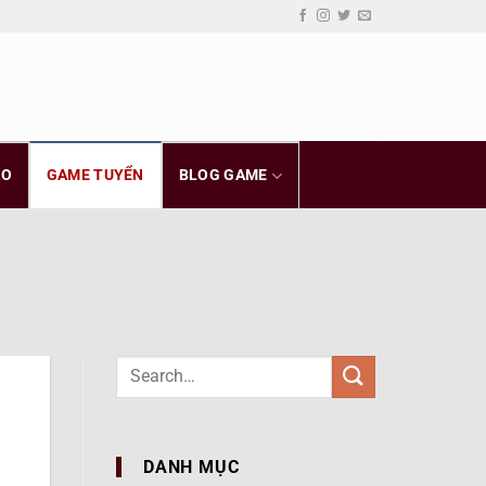
AO
GAME TUYỂN
BLOG GAME
DANH MỤC