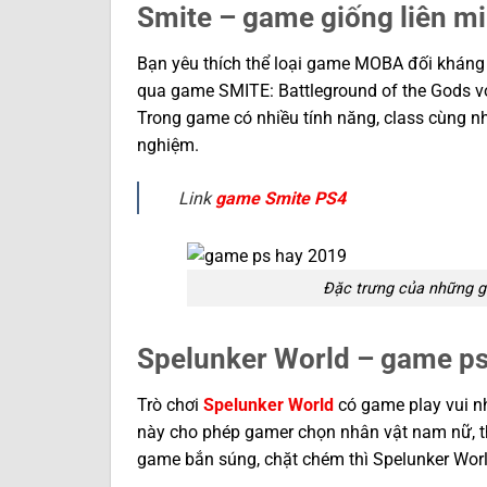
Smite – game giống liên mi
Bạn yêu thích thể loại game MOBA đối kháng 
qua game SMITE: Battleground of the Gods vớ
Trong game có nhiều tính năng, class cùng n
nghiệm.
Link
game Smite PS4
Đặc trưng của những ga
Spelunker World – game ps
Trò chơi
Spelunker World
có game play vui n
này cho phép gamer chọn nhân vật nam nữ, t
game bắn súng, chặt chém thì Spelunker World