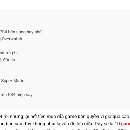
 PS4 bắn súng hay nhất
g Overwatch
cả trả phí
, độc lạ
 Super Mario
rên PS4 hiện nay
rồi nhưng lại hết tiền mua đĩa game bản quyền vì giá quá cao 
o bạn sau đây không phải là vấn đề lớn nữa. Đây sẽ là 10
gam