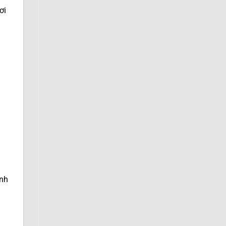
rủi
ơi
ro
anh