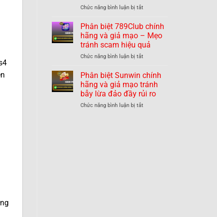
giả
tránh
ở
Chức năng bình luận bị tắt
mạo
lừa
Phân
–
đảo
biệt
Phân biệt 789Club chính
Thực
Hitclub
hãng và giả mạo – Mẹo
hư
chính
tránh scam hiệu quả
thế
hãng
nào?
ở
Chức năng bình luận bị tắt
và
s4
Phân
giả
biệt
mạo
ễn
Phân biệt Sunwin chính
789Club
–
hãng và giả mạo tránh
chính
Những
bẫy lừa đảo đầy rủi ro
hãng
dấu
ở
Chức năng bình luận bị tắt
và
hiệu
Phân
giả
không
biệt
mạo
thể
Sunwin
–
bỏ
chính
Mẹo
qua
hãng
tránh
và
scam
giả
hiệu
mạo
quả
tránh
bẫy
lừa
ưng
đảo
đầy