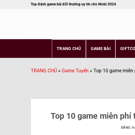
Bỏ
Top đánh game bài đổi thưởng uy tín cho Mobi 2024
qua
nội
dung
TRANG CHỦ
GAME BÀI
GIFTC
TRANG CHỦ
»
Game Tuyển
»
Top 10 game miễn ph
Top 10 game miễn phí t
ĐĂNG 