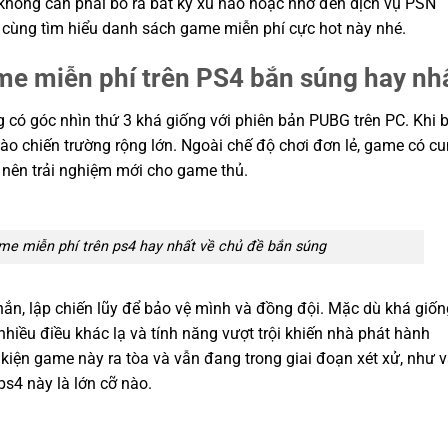
không cần phải bỏ ra bất kỳ xu nào hoặc nhờ đến dịch vụ PSN
y cùng tìm hiểu danh sách game miễn phí cực hot này nhé.
ame miễn phí trên PS4 bắn súng hay nh
 có góc nhìn thứ 3 khá giống với phiên bản PUBG trên PC. Khi 
ào chiến trường rộng lớn. Ngoài chế độ chơi đơn lẻ, game có c
 nên trải nghiệm mới cho game thủ.
game miễn phí trên ps4 hay nhất về chủ đề bắn súng
ắn, lập chiến lũy để bảo vệ mình và đồng đội. Mặc dù khá giốn
iều điều khác lạ và tính năng vượt trội khiến nhà phát hành
iện game này ra tòa và vẫn đang trong giai đoạn xét xử, như 
s4 này là lớn cỡ nào.