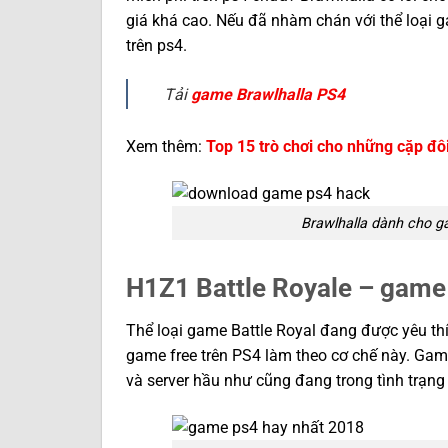
giá khá cao. Nếu đã nhàm chán với thể loại g
trên ps4.
Tải
game Brawlhalla PS4
Xem thêm:
Top 15 trò chơi cho những cặp đô
Brawlhalla dành cho g
H1Z1 Battle Royale – game 
Thể loại game Battle Royal đang được yêu t
game free trên PS4 làm theo cơ chế này. Gam
và server hầu như cũng đang trong tình trạng 