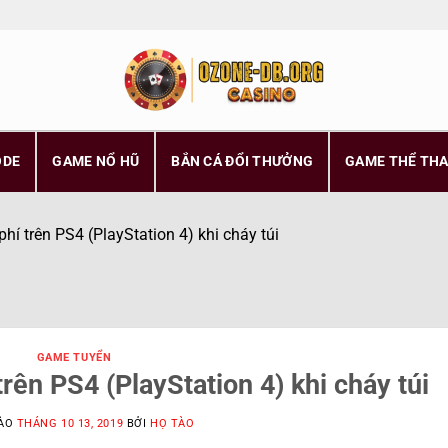
ODE
GAME NỔ HŨ
BẮN CÁ ĐỔI THƯỞNG
GAME THỂ TH
í trên PS4 (PlayStation 4) khi cháy túi
GAME TUYỂN
rên PS4 (PlayStation 4) khi cháy túi
VÀO
THÁNG 10 13, 2019
BỞI
HỌ TÀO