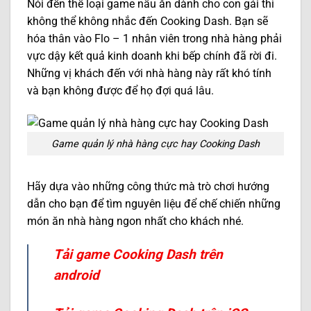
Nói đến thế loại game nấu ăn dành cho con gái thì
không thể không nhắc đến Cooking Dash. Bạn sẽ
hóa thân vào Flo – 1 nhân viên trong nhà hàng phải
vực dậy kết quả kinh doanh khi bếp chính đã rời đi.
Những vị khách đến với nhà hàng này rất khó tính
và bạn không được để họ đợi quá lâu.
Game quản lý nhà hàng cực hay Cooking Dash
Hãy dựa vào những công thức mà trò chơi hướng
dẫn cho bạn để tìm nguyên liệu để chế chiến những
món ăn nhà hàng ngon nhất cho khách nhé.
Tải game Cooking Dash trên
android