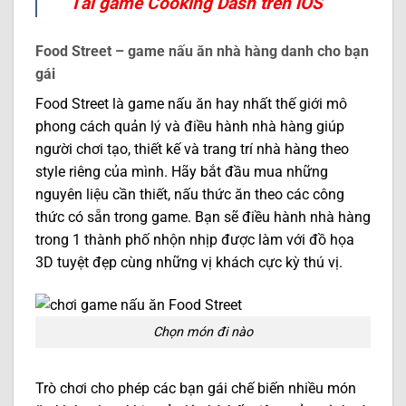
Tải game Cooking Dash trên iOS
Food Street – game nấu ăn nhà hàng danh cho bạn
gái
Food Street là game nấu ăn hay nhất thế giới mô
phong cách quản lý và điều hành nhà hàng giúp
người chơi tạo, thiết kế và trang trí nhà hàng theo
style riêng của mình. Hãy bắt đầu mua những
nguyên liệu cần thiết, nấu thức ăn theo các công
thức có sẵn trong game. Bạn sẽ điều hành nhà hàng
trong 1 thành phố nhộn nhịp được làm với đồ họa
3D tuyệt đẹp cùng những vị khách cực kỳ thú vị.
Chọn món đi nào
Trò chơi cho phép các bạn gái chế biến nhiều món