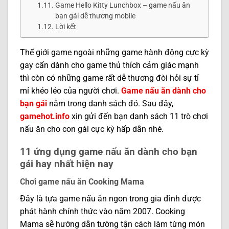
Game Hello Kitty Lunchbox – game nấu ăn
bạn gái dễ thương mobile
Lời kết
Thế giới game ngoài những game hành động cực kỳ
gay cấn dành cho game thủ thích cảm giác mạnh
thì còn có những game rất dễ thương đòi hỏi sự tỉ
mỉ khéo léo của người chơi.
Game nấu ăn dành cho
bạn gái
nằm trong danh sách đó. Sau đây,
gamehot.info
xin gửi đến bạn danh sách 11 trò chơi
nấu ăn cho con gái cực kỳ hấp dẫn nhé.
11 ứng dụng game nấu ăn dành cho bạn
gái hay nhất hiện nay
Chơi game nấu ăn Cooking Mama
Đây là tựa game nấu ăn ngon trong gia đình được
phát hành chính thức vào năm 2007. Cooking
Mama sẽ hướng dẫn tường tận cách làm từng món