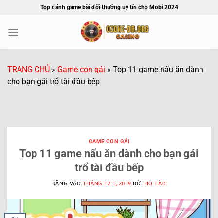
Bỏ
Top đánh game bài đổi thưởng uy tín cho Mobi 2024
qua
nội
dung
TRANG CHỦ
»
Game con gái
»
Top 11 game nấu ăn dành
cho bạn gái trổ tài đầu bếp
GAME CON GÁI
Top 11 game nấu ăn dành cho bạn gái
trổ tài đầu bếp
ĐĂNG VÀO
THÁNG 12 1, 2019
BỞI
HỌ TÀO