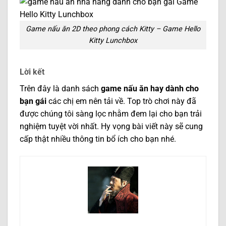
Game nấu ăn 2D theo phong cách Kitty – Game Hello
Kitty Lunchbox
Lời kết
Trên đây là danh sách
game nấu ăn hay dành cho
bạn gái
các chị em nên tải về. Top trò chơi này đã
được chúng tôi sàng lọc nhằm đem lại cho bạn trải
nghiệm tuyệt vời nhất. Hy vọng bài viết này sẽ cung
cấp thật nhiều thông tin bổ ích cho bạn nhé.