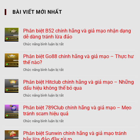
BÀI VIẾT MỚI NHẤT
Phân biệt B52 chính hãng và giả mạo nhận dạng
dễ dàng tránh lừa đảo
ở
Chức năng bình luận bị tắt
Phân
biệt
Phân biệt Go88 chính hãng và giả mạo – Thực hư
B52
thế nào?
chính
ở
Chức năng bình luận bị tắt
hãng
Phân
và
biệt
Phân biệt Hitclub chính hãng và giả mạo – Những
giả
Go88
mạo
dấu hiệu không thể bỏ qua
chính
nhận
ở
Chức năng bình luận bị tắt
hãng
dạng
Phân
và
dễ
biệt
Phân biệt 789Club chính hãng và giả mạo – Mẹo
giả
dàng
Hitclub
mạo
tránh scam hiệu quả
tránh
chính
–
lừa
ở
Chức năng bình luận bị tắt
hãng
Thực
đảo
Phân
và
hư
biệt
Phân biệt Sunwin chính hãng và giả mạo tránh
giả
thế
789Club
mạo
bẫy lừa đảo đầy rủi ro
nào?