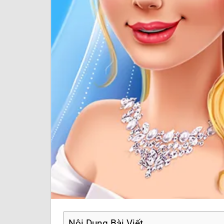
Nội Dung Bài Viết