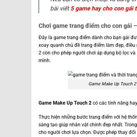
bài viết
5 game hay cho con gái t
Chơi game trang điểm cho con gái
Đây là game trang điểm dành cho bạn gái đư
xoay quanh chủ đề trang điểm làm đẹp, điều
2 còn cho phép người chơi áp dụng bộ lọc và
mình.
Game Make Up Touch 2 – 
Game Make Up Touch 2
có các tính năng hay
Thực hiện những bước trang điểm với hệ thố
sáng tạo giúp nhân vật chính đẹp nhất. Trong
cho người chơi lựa chọn. Được phép thay đổi 