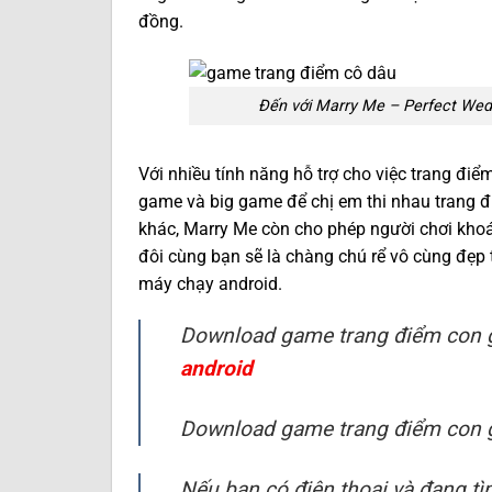
đồng.
Đến với Marry Me – Perfect Wedd
Với nhiều tính năng hỗ trợ cho việc trang điể
game và big game để chị em thi nhau trang đ
khác, Marry Me còn cho phép người chơi khoá
đôi cùng bạn sẽ là chàng chú rể vô cùng đẹp 
máy chạy android.
Download game trang điểm con 
android
Download game trang điểm con 
Nếu bạn có điện thoại và đang t