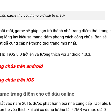
iúp game thủ có những giờ giải trí mê ly
bắt mắt, game sẽ giúp bạn trở thành nhà trang điểm thời trang 
ang lộng lẫy kiêu sa mang đậm phong cách công chúa. Bạn sẽ
t đã cung cấp hệ thống thời trang mới nhất.
H iOS 8.0 trở lên và tương thích với android 4.0.3.
g chúa trên android
g chúa trên iOS
ame trang điểm cho cô dâu online
 mắt vào năm 2016, được phát hành bởi nhà cung cấp TabTale. 
n trẻ yêu thích khi chỉ có dung lượng tải 47MB và mức giá 0