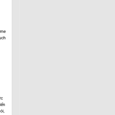
ame
uch
ức
iển
ói,