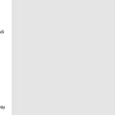
rủi
ro
nổi
Đây