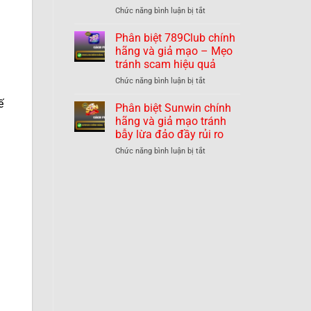
giả
tránh
ở
Chức năng bình luận bị tắt
mạo
lừa
Phân
–
đảo
biệt
Phân biệt 789Club chính
Thực
Hitclub
hãng và giả mạo – Mẹo
hư
chính
tránh scam hiệu quả
thế
hãng
nào?
ở
Chức năng bình luận bị tắt
và
Phân
giả
ế
biệt
mạo
Phân biệt Sunwin chính
789Club
–
hãng và giả mạo tránh
chính
Những
bẫy lừa đảo đầy rủi ro
hãng
dấu
ở
Chức năng bình luận bị tắt
và
hiệu
Phân
giả
không
biệt
mạo
thể
Sunwin
–
bỏ
chính
Mẹo
qua
hãng
tránh
và
scam
giả
hiệu
mạo
quả
tránh
bẫy
lừa
đảo
đầy