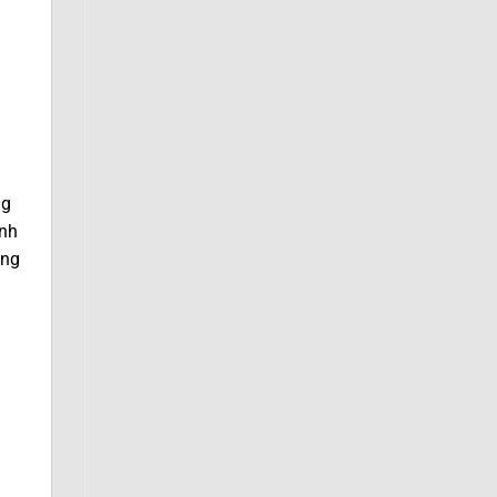
ng
ánh
ững