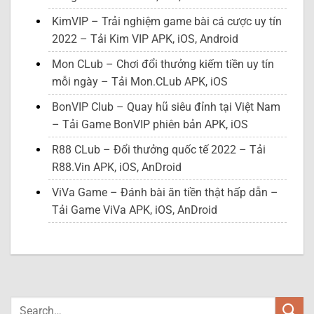
KimVIP – Trải nghiệm game bài cá cược uy tín
2022 – Tải Kim VIP APK, iOS, Android
Mon CLub – Chơi đổi thưởng kiếm tiền uy tín
mỗi ngày – Tải Mon.CLub APK, iOS
BonVIP Club – Quay hũ siêu đỉnh tại Việt Nam
– Tải Game BonVIP phiên bản APK, iOS
R88 CLub – Đổi thưởng quốc tế 2022 – Tải
R88.Vin APK, iOS, AnDroid
ViVa Game – Đánh bài ăn tiền thật hấp dẫn –
Tải Game ViVa APK, iOS, AnDroid