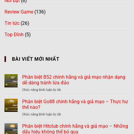
Nổi bật
(6)
Review Game
(136)
Tin tức
(26)
Top Đỉnh
(5)
BÀI VIẾT MỚI NHẤT
Phân biệt B52 chính hãng và giả mạo nhận dạng
dễ dàng tránh lừa đảo
ở
Chức năng bình luận bị tắt
Phân
biệt
Phân biệt Go88 chính hãng và giả mạo – Thực hư
B52
thế nào?
chính
ở
Chức năng bình luận bị tắt
hãng
Phân
và
biệt
Phân biệt Hitclub chính hãng và giả mạo – Những
giả
Go88
mạo
dấu hiệu không thể bỏ qua