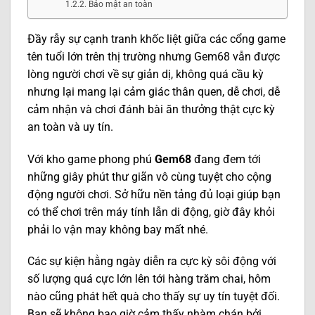
Bảo mật an toàn
Đầy rẫy sự cạnh tranh khốc liệt giữa các cổng game
tên tuổi lớn trên thị trường nhưng Gem68 vẫn được
lòng người chơi về sự giản dị, không quá cầu kỳ
nhưng lại mang lại cảm giác thân quen, dễ chơi, dễ
cảm nhận và chơi đánh bài ăn thưởng thật cực kỳ
an toàn và uy tín.
Với kho game phong phú
Gem68
đang đem tới
những giây phút thư giãn vô cùng tuyệt cho cộng
động người chơi. Sở hữu nền tảng đủ loại giúp bạn
có thể chơi trên máy tính lẫn di động, giờ đây khỏi
phải lo vận may không bay mất nhé.
Các sự kiện hằng ngày diễn ra cực kỳ sôi động với
số lượng quá cực lớn lên tới hàng trăm chai, hôm
nào cũng phát hết quà cho thấy sự uy tín tuyệt đối.
Bạn sẽ không bao giờ cảm thấy nhàm chán bởi