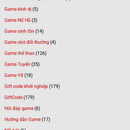
Game kinh dị
(5)
Game Nổ Hũ
(3)
Game sinh tồn
(14)
Game slot đổi thưởng
(4)
Game thể thao
(126)
Game Tuyển
(35)
Game Y8
(18)
Gift code khởi nghiệp
(179)
GiftCode
(179)
Hỏi đáp game
(6)
Hướng dẫn Game
(17)