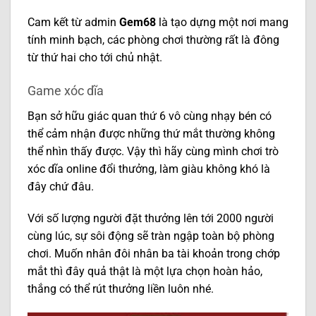
Cam kết từ admin
Gem68
là tạo dựng một nơi mang
tính minh bạch, các phòng chơi thường rất là đông
từ thứ hai cho tới chủ nhật.
Game xóc dĩa
Bạn sở hữu giác quan thứ 6 vô cùng nhạy bén có
thể cảm nhận được những thứ mắt thường không
thể nhìn thấy được. Vậy thì hãy cùng mình chơi trò
xóc dĩa online đổi thưởng, làm giàu không khó là
đây chứ đâu.
Với số lượng người đặt thưởng lên tới 2000 người
cùng lúc, sự sôi động sẽ tràn ngập toàn bộ phòng
chơi. Muốn nhân đôi nhân ba tài khoản trong chớp
mắt thì đây quả thật là một lựa chọn hoàn hảo,
thắng có thể rút thưởng liền luôn nhé.