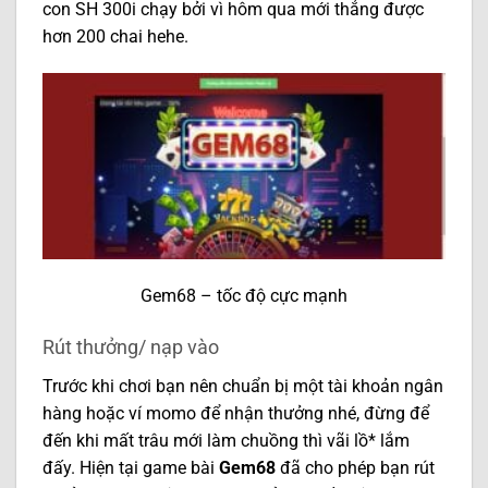
con SH 300i chạy bởi vì hôm qua mới thắng được
hơn 200 chai hehe.
Gem68 – tốc độ cực mạnh
Rút thưởng/ nạp vào
Trước khi chơi bạn nên chuẩn bị một tài khoản ngân
hàng hoặc ví momo để nhận thưởng nhé, đừng để
đến khi mất trâu mới làm chuồng thì vãi lồ* lắm
đấy. Hiện tại game bài
Gem68
đã cho phép bạn rút