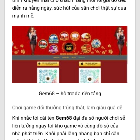
trình khuyến mãi cho khách hàng mới và già dơ đều
diễn ra hằng ngày, sức hút của sân chơi thật sự quá
mạnh mẽ.
Gem68 – hỗ trợ đa nền tảng
Chơi game đổi thưởng trúng thật, làm giàu quá dễ
Khi nhắc tới cái tên
Gem68
đại đa số người chơi sẽ
liên tưởng ngay tới kho game vô cùng đồ sộ của
nhà phát triển. Khỏi phải lằng nhằng bạn chỉ cần