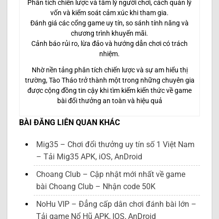
Phân tích chiến lược và tâm lý người chơi, cách quản lý
vốn và kiểm soát cảm xúc khi tham gia.
Đánh giá các cổng game uy tín, so sánh tính năng và
chương trình khuyến mãi.
Cảnh báo rủi ro, lừa đảo và hướng dẫn chơi có trách
nhiệm.
Nhờ nền tảng phân tích chiến lược và sự am hiểu thị
trường, Tào Tháo trở thành một trong những chuyên gia
được cộng đồng tin cậy khi tìm kiếm kiến thức về game
bài đổi thưởng an toàn và hiệu quả
BÀI ĐĂNG LIÊN QUAN KHÁC
Mig35 – Chơi đổi thưởng uy tín số 1 Việt Nam
– Tải Mig35 APK, iOS, AnDroid
Choang Club – Cập nhật mới nhất về game
bài Choang Club – Nhận code 50K
NoHu VIP – Đẳng cấp dân chơi đánh bài lớn –
Tải game Nổ Hũ APK, IOS, AnDroid