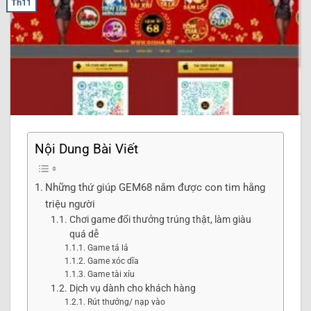
Th11
Nội Dung Bài Viết
Những thứ giúp GEM68 nắm được con tim hằng
triệu người
Chơi game đổi thưởng trúng thật, làm giàu
quá dễ
Game tá lả
Game xóc dĩa
Game tài xỉu
Dịch vụ dành cho khách hàng
Rút thưởng/ nạp vào