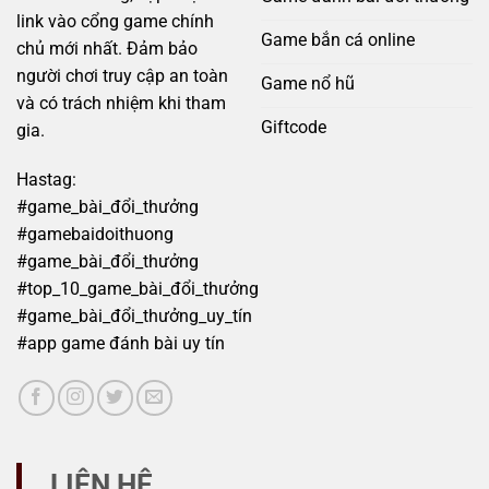
link vào cổng game chính
Game bắn cá online
chủ mới nhất. Đảm bảo
người chơi truy cập an toàn
Game nổ hũ
và có trách nhiệm khi tham
Giftcode
gia.
Hastag:
#game_bài_đổi_thưởng
#gamebaidoithuong
#game_bài_đổi_thưởng
#top_10_game_bài_đổi_thưởng
#game_bài_đổi_thưởng_uy_tín
#app game đánh bài uy tín
LIÊN HỆ