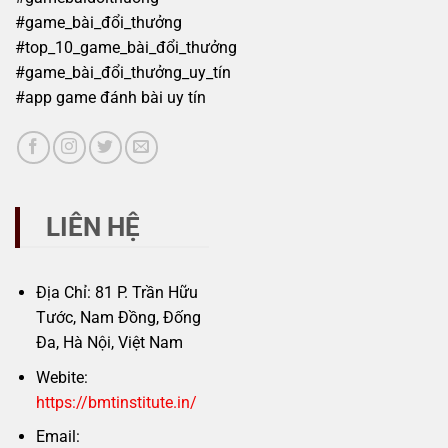
#game_bài_đổi_thưởng
#top_10_game_bài_đổi_thưởng
#game_bài_đổi_thưởng_uy_tín
#app game đánh bài uy tín
LIÊN HỆ
Địa Chỉ: 81 P. Trần Hữu
Tước, Nam Đồng, Đống
Đa, Hà Nội, Việt Nam
Webite:
https://bmtinstitute.in/
Email: