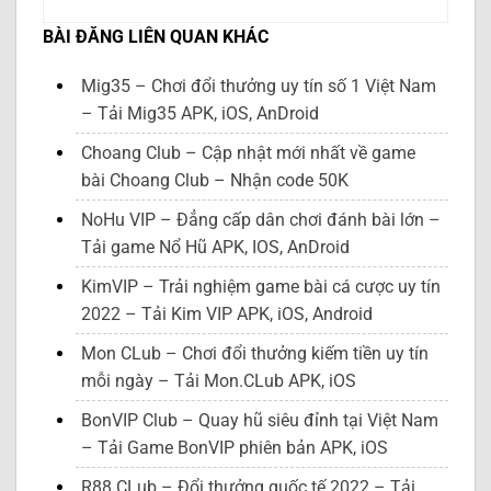
BÀI ĐĂNG LIÊN QUAN KHÁC
Mig35 – Chơi đổi thưởng uy tín số 1 Việt Nam
– Tải Mig35 APK, iOS, AnDroid
Choang Club – Cập nhật mới nhất về game
bài Choang Club – Nhận code 50K
NoHu VIP – Đẳng cấp dân chơi đánh bài lớn –
Tải game Nổ Hũ APK, IOS, AnDroid
KimVIP – Trải nghiệm game bài cá cược uy tín
2022 – Tải Kim VIP APK, iOS, Android
Mon CLub – Chơi đổi thưởng kiếm tiền uy tín
mỗi ngày – Tải Mon.CLub APK, iOS
BonVIP Club – Quay hũ siêu đỉnh tại Việt Nam
– Tải Game BonVIP phiên bản APK, iOS
R88 CLub – Đổi thưởng quốc tế 2022 – Tải