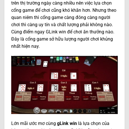
trên thị trường ngày càng nhiều nên việc lựa chọn
cổng game để chơi cũng khó khăn hơn. Nhưng theo
quan niêm thì cổng game càng đông càng người
chơi thì càng uy tín và chất lượng phải không nào.
Cùng điểm ngay GLink win để chơi ăn thưởng nào.
Đây là cổng game sở hữu lượng người chơi khủng
nhất hiện nay.
Lớn mãi ước mơ cùng
gLink win
là lựa chọn của