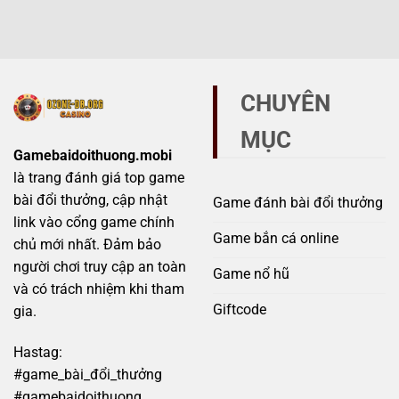
hiệu
Sunwin
mạo
không
chính
–
thể
hãng
Mẹo
bỏ
và
tránh
qua
giả
scam
mạo
hiệu
CHUYÊN
tránh
quả
bẫy
MỤC
lừa
đảo
Gamebaidoithuong.mobi
đầy
là trang đánh giá top game
rủi
ro
bài đổi thưởng, cập nhật
Game đánh bài đổi thưởng
link vào cổng game chính
Game bắn cá online
chủ mới nhất. Đảm bảo
người chơi truy cập an toàn
Game nổ hũ
và có trách nhiệm khi tham
Giftcode
gia.
Hastag:
#game_bài_đổi_thưởng
#gamebaidoithuong