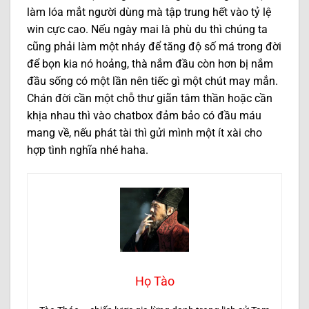
làm lóa mắt người dùng mà tập trung hết vào tỷ lệ
win cực cao. Nếu ngày mai là phù du thì chúng ta
cũng phải làm một nháy để tăng độ số má trong đời
để bọn kia nó hoảng, thà nắm đầu còn hơn bị nắm
đầu sống có một lần nên tiếc gì một chút may mắn.
Chán đời cần một chỗ thư giãn tâm thần hoặc cần
khịa nhau thì vào chatbox đảm bảo có đầu máu
mang về, nếu phát tài thì gửi mình một ít xài cho
hợp tình nghĩa nhé haha.
Họ Tào