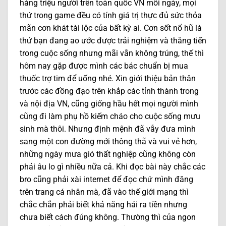
hàng triệu người trên toàn quốc VN mỗi ngày, mọi
thứ trong game đều có tính giá trị thực đủ sức thỏa
mãn cơn khát tài lộc của bất kỳ ai. Cơn sốt nổ hũ là
thứ bạn đang ao ước được trải nghiệm và thăng tiến
trong cuộc sống nhưng mãi vẫn không trúng, thế thì
hôm nay gặp được mình các bác chuẩn bị mua
thuốc trợ tim để uống nhé. Xin giới thiệu bản thân
trước các đồng đạo trên khắp các tỉnh thành trong
và nội địa VN, cũng giống hầu hết mọi người mình
cũng đi làm phụ hồ kiếm cháo cho cuộc sống mưu
sinh mà thôi. Nhưng định mệnh đã vẫy đưa mình
sang một con đường mới thông thã và vui vẻ hơn,
những ngày mưa gió thất nghiệp cũng không còn
phải âu lo gì nhiều nữa cả. Khi đọc bài này chắc các
bro cũng phải xài internet để đọc chứ mình đăng
trên trang cá nhân mà, đã vào thế giới mạng thì
chắc chắn phải biết khả năng hái ra tiền nhưng
chưa biết cách đúng không. Thường thì của ngon