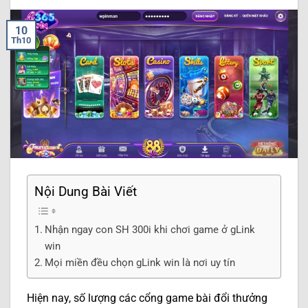
10
Th10
Nội Dung Bài Viết
Nhận ngay con SH 300i khi chơi game ở gLink
win
Mọi miền đều chọn gLink win là nơi uy tín
Hiện nay, số lượng các cổng game bài đổi thưởng