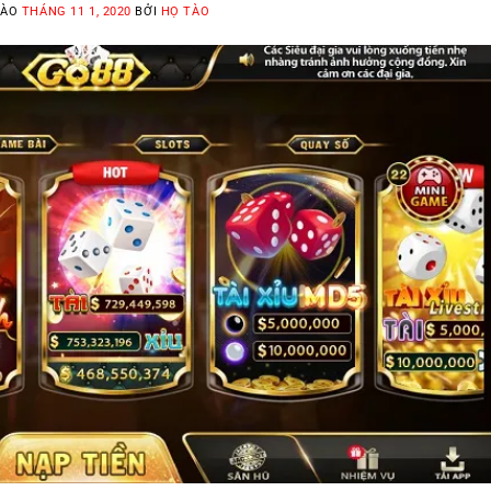
VÀO
THÁNG 11 1, 2020
BỞI
HỌ TÀO