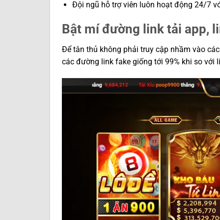
Đội ngũ hỗ trợ viên luôn hoạt động 24/7 với
Bật mí đường link tải app, 
Để tân thủ không phải truy cập nhầm vào các đ
các đường link fake giống tới 99% khi so với l