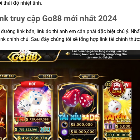
 thái độ nhiệt tình.
link truy cập Go88 mới nhất 2024
ường link bẩn, link ảo thì anh em cần phải đặc biệt chú ý. Nhất
ink chính chủ. Sau đây chúng tôi sẽ tổng hợp link tải chính thức