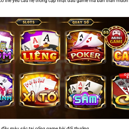
n có thể yêu cầu hệ thống cập nhật đầu game mà bản thân muốn
đầy màu sắc tại cổng game bài đổi thưởng