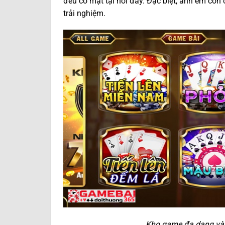
đều có mặt tại nơi đây. Đặc biệt, anh em cò
trải nghiệm.
Kho game đa dạng và 