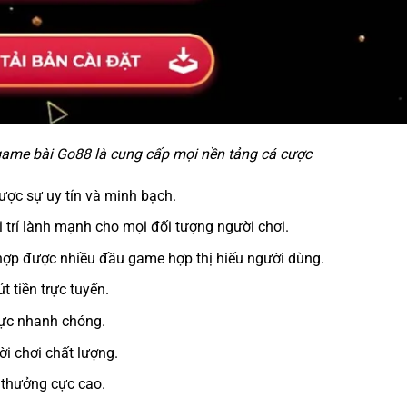
game bài Go88 là cung cấp mọi nền tảng cá cược
ợc sự uy tín và minh bạch.
 trí lành mạnh cho mọi đối tượng người chơi.
ợp được nhiều đầu game hợp thị hiếu người dùng.
t tiền trực tuyến.
cực nhanh chóng.
i chơi chất lượng.
 thưởng cực cao.