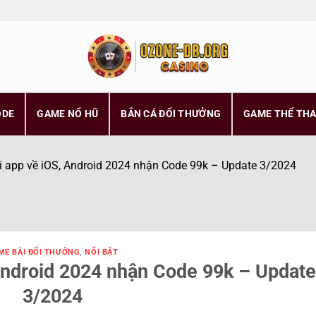
ODE
GAME NỔ HŨ
BẮN CÁ ĐỔI THƯỞNG
GAME THỂ TH
 app về iOS, Android 2024 nhận Code 99k – Update 3/2024
ME BÀI ĐỔI THƯỞNG
,
NỔI BẬT
Android 2024 nhận Code 99k – Update
3/2024