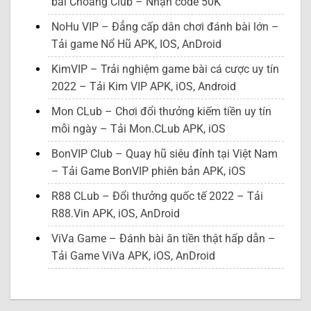
bài Choang Club – Nhận code 50K
NoHu VIP – Đẳng cấp dân chơi đánh bài lớn –
Tải game Nổ Hũ APK, IOS, AnDroid
KimVIP – Trải nghiệm game bài cá cược uy tín
2022 – Tải Kim VIP APK, iOS, Android
Mon CLub – Chơi đổi thưởng kiếm tiền uy tín
mỗi ngày – Tải Mon.CLub APK, iOS
BonVIP Club – Quay hũ siêu đỉnh tại Việt Nam
– Tải Game BonVIP phiên bản APK, iOS
R88 CLub – Đổi thưởng quốc tế 2022 – Tải
R88.Vin APK, iOS, AnDroid
ViVa Game – Đánh bài ăn tiền thật hấp dẫn –
Tải Game ViVa APK, iOS, AnDroid