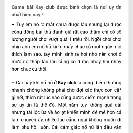
Game bài Kay club được bình chọn là nơi uy tín
nhất hiện nay !
– Tuy em nó ra mắt chưa được lâu nhưng lại được
cộng đồng bài thủ đánh giá rất cao thậm chí có số
lượng người chơi vượt quá 1 triệu rồi. Ngồi chơi chơi
nhìn anh em nổ hũ kiếm mấy chục củ một ngày mới
thích làm sao, tay mình sinh ra hơi nhỏ nên chơi ở
mức độ thấp lâu lâu cũng có được nháy hai nháy
hơn chục củ thôi.
– Cái hay khi nổ hũ ở
Kay club
là cộng điểm thưởng
nhanh chóng không phải chờ đợi xác thực con cặ*
gì hết, thích rút lúc nào cũng được điểm mạnh trong
sự uy tín là thế đó. Một năm tuy không quá dài
nhưng tài lộc ùa về ào ạt khiến mình đê mê hơn cả
làm chuyện ấy, nhiều lúc cũng ngại không muốn đi
làm phụ hồ luôn. Cái cảm giác nổ hũ lần đầu vẫn