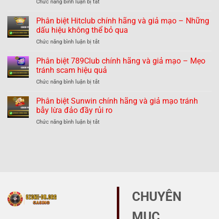
ở
Chức năng bình luận bị tắt
hãng
Phân
và
biệt
Phân biệt Hitclub chính hãng và giả mạo – Những
giả
Go88
mạo
dấu hiệu không thể bỏ qua
chính
nhận
ở
Chức năng bình luận bị tắt
hãng
dạng
Phân
và
dễ
biệt
Phân biệt 789Club chính hãng và giả mạo – Mẹo
giả
dàng
Hitclub
mạo
tránh scam hiệu quả
tránh
chính
–
lừa
ở
Chức năng bình luận bị tắt
hãng
Thực
đảo
Phân
và
hư
biệt
Phân biệt Sunwin chính hãng và giả mạo tránh
giả
thế
789Club
mạo
bẫy lừa đảo đầy rủi ro
nào?
chính
–
ở
Chức năng bình luận bị tắt
hãng
Những
Phân
và
dấu
biệt
giả
hiệu
Sunwin
mạo
không
chính
–
thể
hãng
Mẹo
bỏ
và
tránh
qua
giả
scam
mạo
hiệu
CHUYÊN
tránh
quả
bẫy
MỤC
lừa