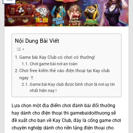
Nội Dung Bài Viết
Game bài Kay Club có chơi có thưởng!
Chơi game bài nơi an toàn
Chơi free kiếm thẻ cào điện thoại tại Kay club
ngay !!
Game bài Kay club được bình chọn là nơi uy tín
nhất hiện nay !
Lựa chọn một địa điểm chơi đánh bài đổi thưởng
hay dành cho điện thoại thì gamebaidoithuong sẽ
đề xuất cho bạn về Kay Club, đây là cổng game chơi
chuyên nghiệp dành cho nền tảng điện thoại cho