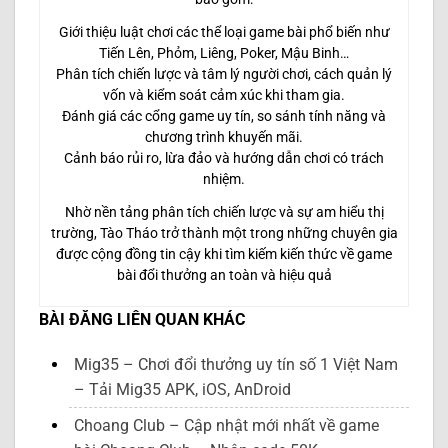
Giới thiệu luật chơi các thể loại game bài phổ biến như
Tiến Lên, Phỏm, Liêng, Poker, Mậu Binh…
Phân tích chiến lược và tâm lý người chơi, cách quản lý
vốn và kiểm soát cảm xúc khi tham gia.
Đánh giá các cổng game uy tín, so sánh tính năng và
chương trình khuyến mãi.
Cảnh báo rủi ro, lừa đảo và hướng dẫn chơi có trách
nhiệm.
Nhờ nền tảng phân tích chiến lược và sự am hiểu thị
trường, Tào Tháo trở thành một trong những chuyên gia
được cộng đồng tin cậy khi tìm kiếm kiến thức về game
bài đổi thưởng an toàn và hiệu quả
BÀI ĐĂNG LIÊN QUAN KHÁC
Mig35 – Chơi đổi thưởng uy tín số 1 Việt Nam
– Tải Mig35 APK, iOS, AnDroid
Choang Club – Cập nhật mới nhất về game