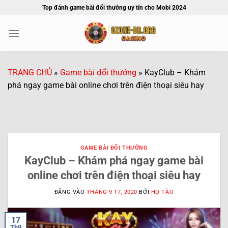
Bỏ
Top đánh game bài đổi thưởng uy tín cho Mobi 2024
qua
nội
dung
TRANG CHỦ
»
Game bài đổi thưởng
»
KayClub – Khám
phá ngay game bài online chơi trên điện thoại siêu hay
GAME BÀI ĐỔI THƯỞNG
KayClub – Khám phá ngay game bài
online chơi trên điện thoại siêu hay
ĐĂNG VÀO
THÁNG 9 17, 2020
BỞI
HỌ TÀO
17
Th9