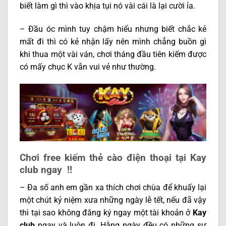
biết làm gì thì vào khịa tụi nó vài cái là lại cười ỉa.
– Đầu óc mình tuy chậm hiểu nhưng biết chắc kẻ
mất đi thì có kẻ nhận lấy nên mình chẳng buồn gì
khi thua một vài ván, chơi tháng đầu tiên kiếm được
có mấy chục K vẫn vui vẻ như thường.
Chơi free kiếm thẻ cào điện thoại tại Kay
club ngay !!
– Đa số anh em gần xa thích chơi chùa để khuấy lại
một chút kỷ niệm xưa những ngày lễ tết, nếu đã vậy
thì tại sao không đăng ký ngay một tài khoản ở
Kay
club
ngay và luôn đi. Hằng ngày đều có những sự