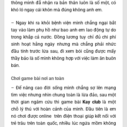
thông mình đã nhận ra bản thân luôn là số một, có
khó ló ngay cái khôn mà đúng không anh em.
– Ngay khi ra khỏi bệnh viện mình chẳng ngại bắt
tay vào làm phụ hồ như bao anh em lao động tự do
trong khắp cả nước. Đồng lương tuy chỉ đủ chi phí
sinh hoạt hằng ngày nhưng mà chẳng phải nhức
đầu tính trước lừa sau, đi xem bói cũng được mấy
thầy bảo là số mình không hợp với việc làm ăn buôn
bán.
Chơi game bài nơi an toàn
– Để nâng cao đời sống mình chẳng sợ lên mạng
tìm việc nhưng nhìn chung toàn là lừa đảo, sau một
thời gian ngâm cứu thì game bài
Kay club
là một
chỗ lý thú với hoàn cảnh của mình. Đầu tiên là em
nó chơi được online trên điện thoại giúp kết nối với
trẻ trâu trên toàn quốc, nhiều lúc ngứa mồm không