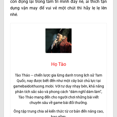
còn đọng lại trong tâm trí mình đây nè, ai thích tận
dụng vận may để vui vẻ một chút thì hãy lẹ lẹ lên
nhé.
Họ Tào
Tào Tháo – chiến lược gia lừng danh trong lịch sử Tam
Quốc, nay được biết đến như một cây bút chủ lực tại
gamebaidoithuong.mobi. Với tư duy nhạy bén, khả năng
phân tích sắc sảo và phong cách “dám nghĩ dám làm”,
Tào Tháo mang đến cho người chơi những bài viết
chuyên sâu về game bài đổi thưởng.
Ông tập trung chia sẻ kiến thức từ cơ bản đến nâng cao,
bao gồm: