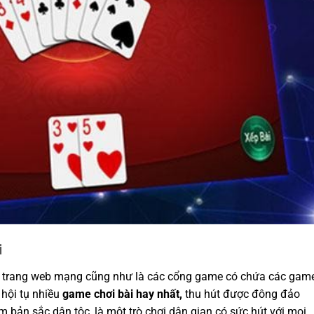
i
u trang web mạng cũng như là các cổng game có chứa các gam
 hội tụ nhiều
game chơi bài hay nhất,
thu hút được đông đảo
m bản sắc dân tộc, là một trò chơi dân gian có sức hút với mọi