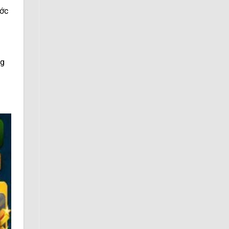
rủi
ước
ro
ng