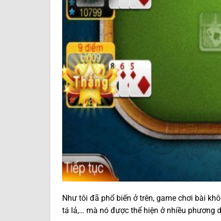
Như tôi đã phổ biến ở trên, game chơi bài khôn
tá lả,… mà nó được thể hiện ở nhiều phương 