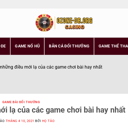
ODE
GAME NỔ HŨ
BẮN CÁ ĐỔI THƯỞNG
GAME THỂ TH
hững điều mới lạ của các game chơi bài hay nhất
GAME BÀI ĐỔI THƯỞNG
i lạ của các game chơi bài hay nhất
VÀO
THÁNG 4 10, 2021
BỞI
HỌ TÀO