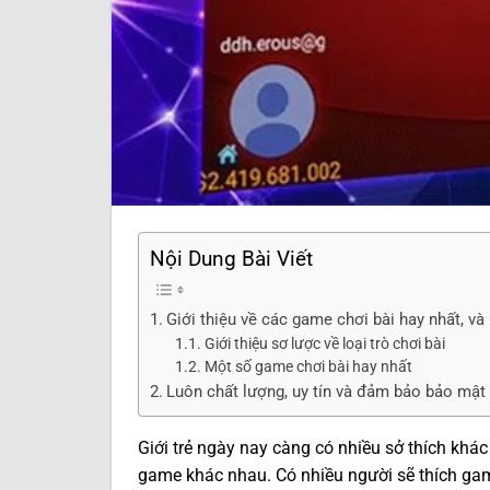
Nội Dung Bài Viết
Giới thiệu về các game chơi bài hay nhất, v
Giới thiệu sơ lược về loại trò chơi bài
Một số game chơi bài hay nhất
Luôn chất lượng, uy tín và đảm bảo bảo mật
Giới trẻ ngày nay càng có nhiều sở thích khác
game khác nhau. Có nhiều người sẽ thích game 