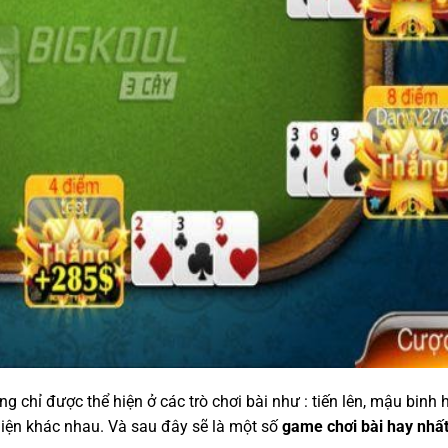
g chỉ được thể hiện ở các trò chơi bài như : tiến lên, mậu binh 
diện khác nhau. Và sau đây sẽ là một số
game chơi bài hay nhấ