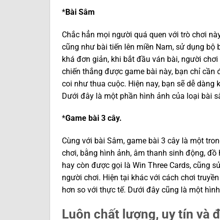
*
Bài Sâm
Chắc hẳn mọi người quá quen với trò chơi này 
cũng như bài tiến lên miền Nam, sử dụng bộ b
khá đơn giản, khi bắt đầu ván bài, người chơi
chiến thắng được game bài này, bạn chỉ cần đá
coi như thua cuộc. Hiện nay, bạn sẽ dễ dàng
Dưới đây là một phần hình ảnh của loại bài 
*
Game bài 3 cây.
Cùng với bài Sâm, game bài 3 cây là một tr
chơi, bằng hình ảnh, âm thanh sinh động, đồ 
hay còn được gọi là Win Three Cards, cũng sử
người chơi.
Hiện tại khác với cách chơi truyền
hơn so với thực tế. Dưới đây cũng là một hình
Luôn chất lượng, uy tín và