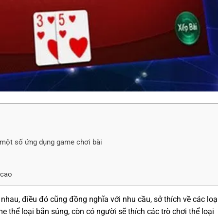
à một số ứng dụng game chơi bài
 cao
 nhau, điều đó cũng đồng nghĩa với nhu cầu, sở thích về các loạ
thể loại bắn súng, còn có người sẽ thích các trò chơi thể loại