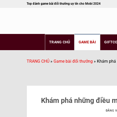
Bỏ
Top đánh game bài đổi thưởng uy tín cho Mobi 2024
qua
nội
dung
TRANG CHỦ
GAME BÀI
GIFTC
TRANG CHỦ
»
Game bài đổi thưởng
»
Khám phá n
Khám phá những điều mớ
ĐĂNG 