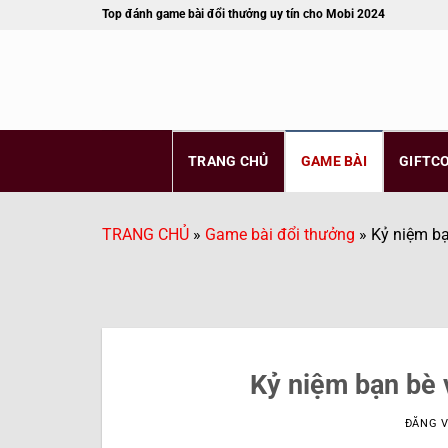
Bỏ
Top đánh game bài đổi thưởng uy tín cho Mobi 2024
qua
nội
dung
TRANG CHỦ
GAME BÀI
GIFTC
TRANG CHỦ
»
Game bài đổi thưởng
»
Kỷ niệm bạ
Kỷ niệm bạn bè 
ĐĂNG 