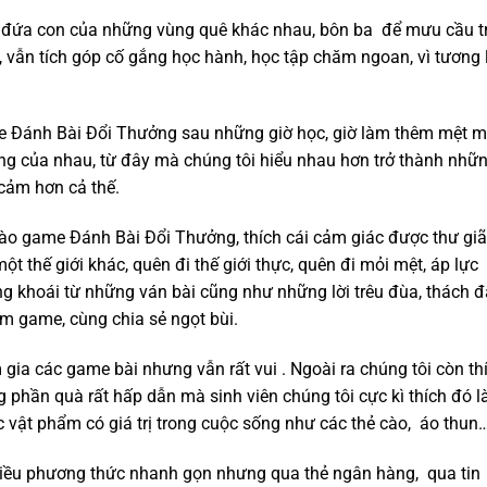
 đứa con của những vùng quê khác nhau, bôn ba để mưu cầu tr
, vẫn tích góp cố gắng học hành, học tập chăm ngoan, vì tương 
 Đánh Bài Đổi Thưởng sau những giờ học, giờ làm thêm mệt m
ng của nhau, từ đây mà chúng tôi hiểu nhau hơn trở thành nhữ
 cảm hơn cả thế.
ẻ vào game Đánh Bài Đổi Thưởng, thích cái cảm giác được thư gi
t thế giới khác, quên đi thế giới thực, quên đi mỏi mệt, áp lực
ng khoái từ những ván bài cũng như những lời trêu đùa, thách 
m game, cùng chia sẻ ngọt bùi.
ia các game bài nhưng vẫn rất vui . Ngoài ra chúng tôi còn th
hần quà rất hấp dẫn mà sinh viên chúng tôi cực kì thích đó l
 vật phẩm có giá trị trong cuộc sống như các thẻ cào, áo thun
hiều phương thức nhanh gọn nhưng qua thẻ ngân hàng, qua tin