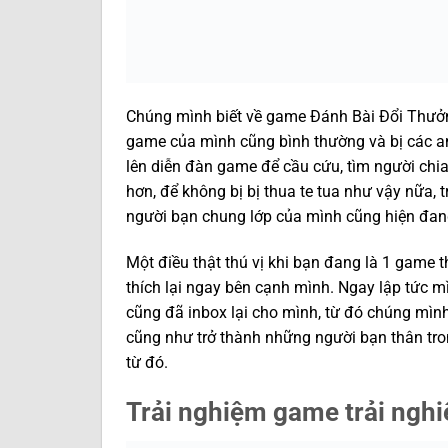
Chúng mình biết về game Đánh Bài Đổi Thưởng
game của mình cũng bình thường và bị các an
lên diễn đàn game để cầu cứu, tìm người chi
hơn, để không bị bị thua te tua như vậy nữa,
người bạn chung lớp của mình cũng hiện đa
Một điều thật thú vị khi bạn đang là 1 game
thích lại ngay bên cạnh mình. Ngay lập tức m
cũng đã inbox lại cho mình, từ đó chúng mìn
cũng như trở thành những người bạn thân tron
từ đó.
Trải nghiệm game trải ngh