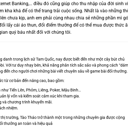
nternet Banking,… điều đó cũng giúp cho thu nhập của đời sinh v
m kha khá để có thể trang trải cuộc sống. Nhất là vào những th
i lên chưa kịp, anh em phải cùng nhau chia sẻ những phần mì gó
 đổi lấy cái áo thun, đổi điểm thưởng để có thể mua được thức ă
gian quý báu nhất đối với chúng tôi.
ng danh trong lịch sử Tam Quốc, nay được biết đến như một cây bút chủ
bi. Với tư duy nhạy bén, khả năng phân tích sắc sảo và phong cách “dá
g đến cho người chơi những bài viết chuyên sâu về game bài đổi thưởng.
hức từ cơ bản đến nâng cao, bao gồm:
iến như Tiến Lên, Phỏm, Liêng, Poker, Mậu Binh…
quản lý vốn và kiểm soát cảm xúc khi tham gia.
g và chương trình khuyến mãi.
rách nhiệm.
u thị trường, Tào Tháo trở thành một trong những chuyên gia được cộng
đổi thưởng an toàn và hiệu quả