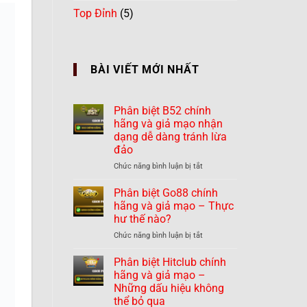
Top Đỉnh
(5)
BÀI VIẾT MỚI NHẤT
Phân biệt B52 chính
hãng và giả mạo nhận
dạng dễ dàng tránh lừa
đảo
ở
Chức năng bình luận bị tắt
Phân
biệt
Phân biệt Go88 chính
B52
hãng và giả mạo – Thực
chính
hư thế nào?
hãng
ở
Chức năng bình luận bị tắt
và
Phân
giả
biệt
mạo
Phân biệt Hitclub chính
Go88
nhận
hãng và giả mạo –
chính
dạng
Những dấu hiệu không
hãng
dễ
thể bỏ qua
và
dàng