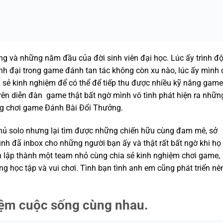
 và những năm đầu của đời sinh viên đại học. Lúc ấy trình đ
h đại trong game đánh tan tác không còn xu nào, lúc ấy mình
a sẻ kinh nghiệm để có thể để tiếp thu được nhiều kỹ năng game
 trên diễn đàn game thật bất ngờ mình vô tình phát hiện ra nhữn
ng chơi game Đánh Bài Đổi Thưởng.
 thủ solo nhưng lại tìm được những chiến hữu cùng đam mê, sở
ình đã inbox cho những người bạn ấy và thật rất bất ngờ khi họ
h lập thành một team nhỏ cùng chia sẻ kinh nghiệm chơi game,
g học tập và vui chơi. Tình bạn tình anh em cũng phát triển nê
iệm cuộc sống cùng nhau.