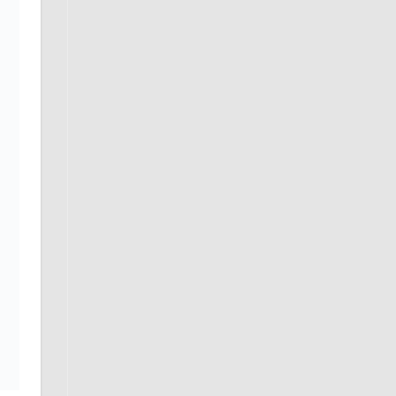
rủi
ro