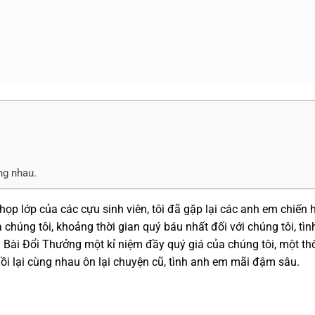
ng nhau.
ọp lớp của các cựu sinh viên, tôi đã gặp lại các anh em chiến 
chúng tôi, khoảng thời gian quý báu nhất đối với chúng tôi, tìn
Bài Đổi Thưởng một kỉ niệm đầy quý giá của chúng tôi, một th
gồi lại cùng nhau ôn lại chuyện cũ, tình anh em mãi đậm sâu.
u