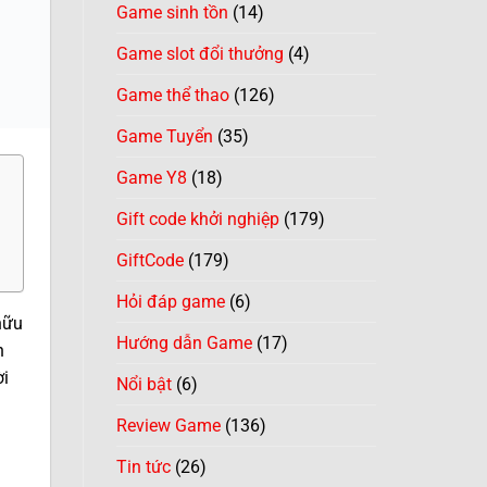
Game sinh tồn
(14)
Game slot đổi thưởng
(4)
Game thể thao
(126)
Game Tuyển
(35)
Game Y8
(18)
Gift code khởi nghiệp
(179)
GiftCode
(179)
Hỏi đáp game
(6)
hữu
Hướng dẫn Game
(17)
h
ời
Nổi bật
(6)
Review Game
(136)
Tin tức
(26)