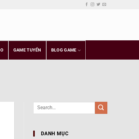
AO
GAME TUYỂN
BLOG GAME
DANH MỤC