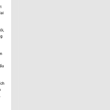
i
lai
ỏi,
ng
ãn
đấu
ích
à
…