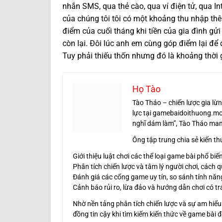
nhắn SMS, qua thẻ cào, qua ví điện tử, qua I
của chúng tôi tôi có một khoảng thu nhập thê
điểm của cuối tháng khi tiền của gia đình gử
còn lại. Đôi lúc anh em cùng góp điểm lại để
Tuy phải thiếu thốn nhưng đó là khoảng thời 
Họ Tào
Tào Tháo – chiến lược gia lừ
lực tại gamebaidoithuong.mo
nghĩ dám làm”, Tào Tháo man
Ông tập trung chia sẻ kiến t
Giới thiệu luật chơi các thể loại game bài phổ b
Phân tích chiến lược và tâm lý người chơi, cách 
Đánh giá các cổng game uy tín, so sánh tính năn
Cảnh báo rủi ro, lừa đảo và hướng dẫn chơi có t
Nhờ nền tảng phân tích chiến lược và sự am hiể
đồng tin cậy khi tìm kiếm kiến thức về game bài 