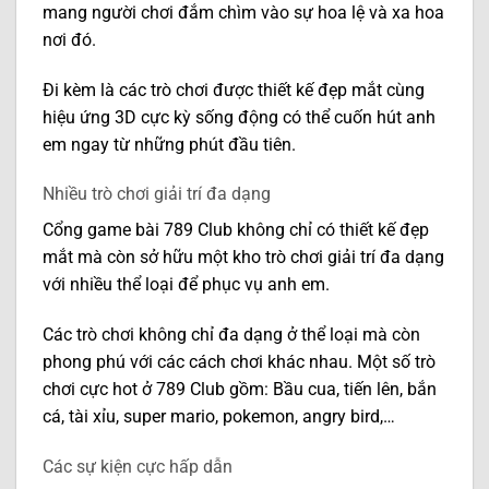
mang người chơi đắm chìm vào sự hoa lệ và xa hoa
nơi đó.
Đi kèm là các trò chơi được thiết kế đẹp mắt cùng
hiệu ứng 3D cực kỳ sống động có thể cuốn hút anh
em ngay từ những phút đầu tiên.
Nhiều trò chơi giải trí đa dạng
Cổng game bài 789 Club không chỉ có thiết kế đẹp
mắt mà còn sở hữu một kho trò chơi giải trí đa dạng
với nhiều thể loại để phục vụ anh em.
Các trò chơi không chỉ đa dạng ở thể loại mà còn
phong phú với các cách chơi khác nhau. Một số trò
chơi cực hot ở 789 Club gồm: Bầu cua, tiến lên, bắn
cá, tài xỉu, super mario, pokemon, angry bird,…
Các sự kiện cực hấp dẫn