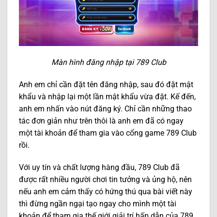
Màn hình đăng nhập tại 789 Club
Anh em chỉ cần đặt tên đăng nhập, sau đó đặt mật
khẩu và nhập lại một lần mật khẩu vừa đặt. Kế đến,
anh em nhấn vào nút đăng ký. Chỉ cần những thao
tác đơn giản như trên thôi là anh em đã có ngay
một tài khoản để tham gia vào cổng game 789 Club
rồi.
Với uy tín và chất lượng hàng đầu, 789 Club đã
được rất nhiều người chơi tin tưởng và ủng hộ, nên
nếu anh em cảm thấy có hứng thú qua bài viết này
thì đừng ngần ngại tạo ngay cho mình một tài
khoản để tham gia thế giới giải trí hấp dẫn của 789