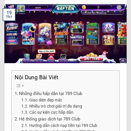
19
Th1
Nội Dung Bài Viết
Những điều hấp dẫn tại 789 Club
Giao diện đẹp mắt
Nhiều trò chơi giải trí đa dạng
Các sự kiện cực hấp dẫn
Hệ thống giao dịch tại 789 Club
Hướng dẫn cách nạp tiền tại 789 Club