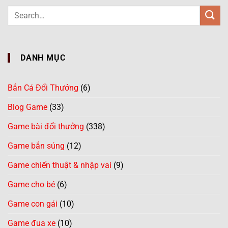
DANH MỤC
Bắn Cá Đổi Thưởng
(6)
Blog Game
(33)
Game bài đổi thưởng
(338)
Game bắn súng
(12)
Game chiến thuật & nhập vai
(9)
Game cho bé
(6)
Game con gái
(10)
Game đua xe
(10)