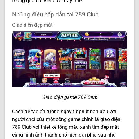
thông qua bài viết dưới đây nhé.
Những điều hấp dẫn tại 789 Club
Giao diện đẹp mắt
Giao diện game 789 Club
Cách để tạo ấn tượng ngay từ phút ban đầu với
người chơi của một cổng game chính là giao diện.
789 Club với thiết kế tông màu xanh tím đẹp mắt
cùng hình ảnh thành phố hiện đại phía sau như