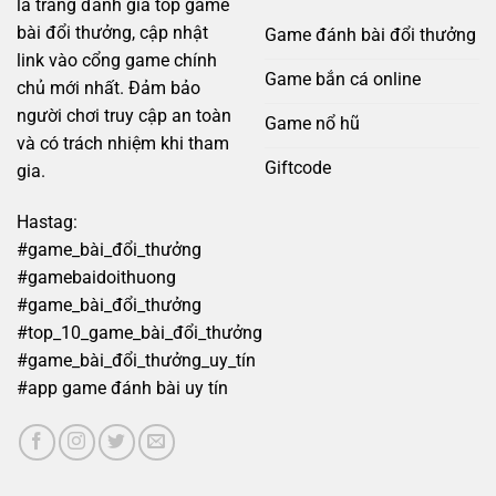
là trang đánh giá top game
rủi
ro
bài đổi thưởng, cập nhật
Game đánh bài đổi thưởng
link vào cổng game chính
Game bắn cá online
chủ mới nhất. Đảm bảo
người chơi truy cập an toàn
Game nổ hũ
và có trách nhiệm khi tham
Giftcode
gia.
Hastag:
#game_bài_đổi_thưởng
#gamebaidoithuong
#game_bài_đổi_thưởng
#top_10_game_bài_đổi_thưởng
#game_bài_đổi_thưởng_uy_tín
#app game đánh bài uy tín