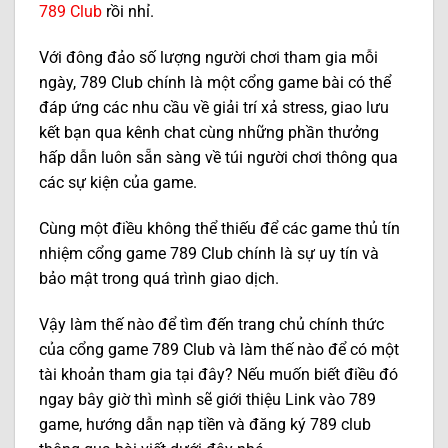
789 Club
rồi nhỉ.
Với đông đảo số lượng người chơi tham gia mỗi
ngày, 789 Club chính là một cổng game bài có thể
đáp ứng các nhu cầu về giải trí xả stress, giao lưu
kết bạn qua kênh chat cùng những phần thưởng
hấp dẫn luôn sẵn sàng về túi người chơi thông qua
các sự kiện của game.
Cùng một điều không thể thiếu để các game thủ tín
nhiệm cổng game 789 Club chính là sự uy tín và
bảo mật trong quá trình giao dịch.
Vậy làm thế nào để tìm đến trang chủ chính thức
của cổng game 789 Club và làm thế nào để có một
tài khoản tham gia tại đây? Nếu muốn biết điều đó
ngay bây giờ thì mình sẽ giới thiệu Link vào 789
game, hướng dẫn nạp tiền và đăng ký 789 club