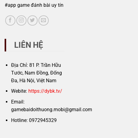
#app game đánh bài uy tín
LIÊN HỆ
Địa Chỉ: 81 P. Trần Hữu
Tước, Nam Đồng, Đống
Đa, Hà Nội, Việt Nam
Webite:
https://dybk.tv/
Email:
gamebaidoithuong.mobi@gmail.com
Hotline: 0972945329