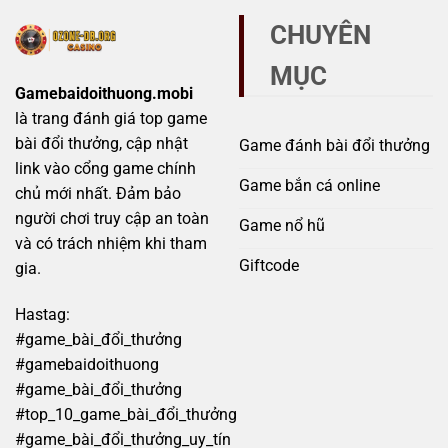
giả
scam
mạo
hiệu
CHUYÊN
tránh
quả
bẫy
MỤC
lừa
đảo
Gamebaidoithuong.mobi
đầy
là trang đánh giá top game
rủi
ro
bài đổi thưởng, cập nhật
Game đánh bài đổi thưởng
link vào cổng game chính
Game bắn cá online
chủ mới nhất. Đảm bảo
người chơi truy cập an toàn
Game nổ hũ
và có trách nhiệm khi tham
Giftcode
gia.
Hastag:
#game_bài_đổi_thưởng
#gamebaidoithuong
#game_bài_đổi_thưởng
#top_10_game_bài_đổi_thưởng
#game_bài_đổi_thưởng_uy_tín