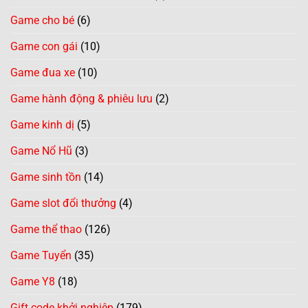
Game cho bé
(6)
Game con gái
(10)
Game đua xe
(10)
Game hành động & phiêu lưu
(2)
Game kinh dị
(5)
Game Nổ Hũ
(3)
Game sinh tồn
(14)
Game slot đổi thưởng
(4)
Game thể thao
(126)
Game Tuyển
(35)
Game Y8
(18)
Gift code khởi nghiệp
(179)