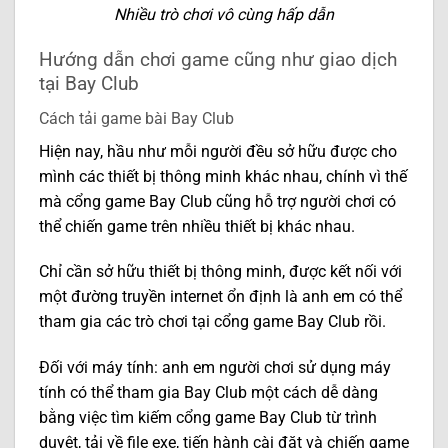
Nhiều trò chơi vô cùng hấp dẫn
Hướng dẫn chơi game cũng như giao dịch
tại Bay Club
Cách tải game bài Bay Club
Hiện nay, hầu như mỗi người đều sở hữu được cho
mình các thiết bị thông minh khác nhau, chính vì thế
mà cổng game Bay Club cũng hỗ trợ người chơi có
thể chiến game trên nhiều thiết bị khác nhau.
Chỉ cần sở hữu thiết bị thông minh, được kết nối với
một đường truyền internet ổn định là anh em có thể
tham gia các trò chơi tại cổng game Bay Club rồi.
Đối với máy tính: anh em người chơi sử dụng máy
tính có thể tham gia Bay Club một cách dễ dàng
bằng việc tìm kiếm cổng game Bay Club từ trình
duyệt, tải về file exe, tiến hành cài đặt và chiến game