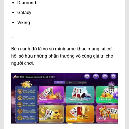
Diamond
Galaxy
Viking
…
Bên cạnh đó là vô số minigame khác mang lại cơ
hội sở hữu những phần thưởng vô cùng giá trị cho
người chơi.