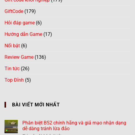
GiftCode
(179)
Hỏi đáp game
(6)
Hướng dẫn Game
(17)
Nổi bật
(6)
Review Game
(136)
Tin tức
(26)
Top Đỉnh
(5)
BÀI VIẾT MỚI NHẤT
Phân biệt B52 chính hãng và giả mạo nhận dạng
dễ dàng tránh lừa đảo