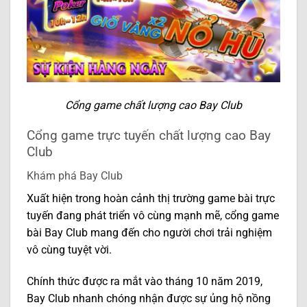
Cổng game chất lượng cao Bay Club
Cổng game trực tuyến chất lượng cao Bay
Club
Khám phá Bay Club
Xuất hiện trong hoàn cảnh thị trường game bài trực
tuyến đang phát triển vô cùng mạnh mẽ, cổng game
bài Bay Club mang đến cho người chơi trải nghiệm
vô cùng tuyệt vời.
Chính thức được ra mắt vào tháng 10 năm 2019,
Bay Club nhanh chóng nhận được sự ủng hộ nồng