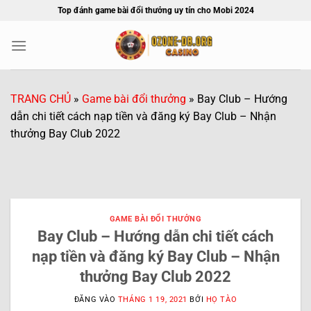
Bỏ
Top đánh game bài đổi thưởng uy tín cho Mobi 2024
qua
nội
dung
TRANG CHỦ
»
Game bài đổi thưởng
»
Bay Club – Hướng
dẫn chi tiết cách nạp tiền và đăng ký Bay Club – Nhận
thưởng Bay Club 2022
GAME BÀI ĐỔI THƯỞNG
Bay Club – Hướng dẫn chi tiết cách
nạp tiền và đăng ký Bay Club – Nhận
thưởng Bay Club 2022
ĐĂNG VÀO
THÁNG 1 19, 2021
BỞI
HỌ TÀO