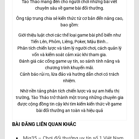
Tào Tháo mang đến cho người chơi những bài viết
chuyên sâu về game bài đổi thưởng.
Ông tập trung chia sẻ kiến thức từ cơ bản đến nâng cao,
bao gồm:
Giới thiệu luật chơi các thể loại game bài phổ biến như
Tiến Lên, Phỏm, Liêng, Poker, Mậu Binh…
Phân tích chiến lược và tâm lý người chơi, cách quản lý
vốn và kiểm soát cảm xúc khi tham gia.
Đánh giá các cổng game uy tín, so sánh tính năng và
chương trình khuyến mãi.
Cảnh báo rủi ro, lừa đảo và hướng dẫn chơi có trách
nhiệm.
Nhờ nền tảng phân tích chiến lược và sự am hiểu thị
trường, Tào Tháo trở thành một trong những chuyên gia
được cộng đồng tin cậy khi tìm kiếm kiến thức về game
bài đổi thưởng an toàn và hiệu quả
BÀI ĐĂNG LIÊN QUAN KHÁC
Mig35 – Chơi đổi thưởng uy tín số 1 Việt Nam