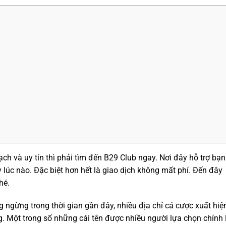
ch và uy tín thì phải tìm đến B29 Club ngay. Nơi đây hỗ trợ bạn
ỳ lúc nào. Đặc biệt hơn hết là giao dịch không mất phí. Đến đây
hé.
ng ngừng trong thời gian gần đây, nhiều địa chỉ cá cược xuất hiệ
. Một trong số những cái tên được nhiều người lựa chọn chính 