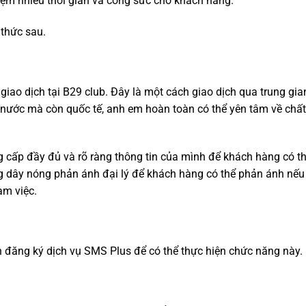
kiệm nhiều thời gian và công sức cho khách hàng.
 thức sau.
giao dịch tại B29 club. Đây là một cách giao dịch qua trung gia
ng nước mà còn quốc tế, anh em hoàn toàn có thể yên tâm về chất
g cấp đầy đủ và rõ ràng thông tin của mình để khách hàng có t
g dây nóng phản ánh đại lý để khách hàng có thể phản ánh nếu
àm việc.
n đăng ký dịch vụ SMS Plus để có thể thực hiện chức năng này.