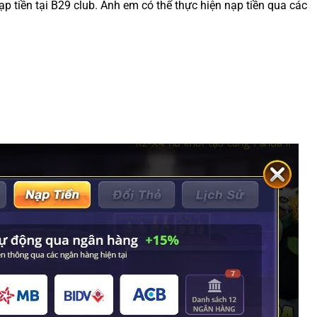
p tiền tại B29 club. Anh em có thể thực hiện nạp tiền qua các