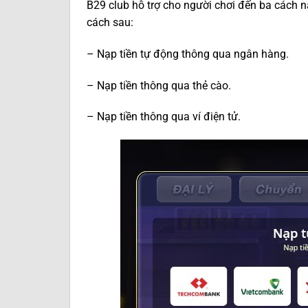
B29 club hỗ trợ cho người chơi đến ba cách nạ
cách sau:
– Nạp tiền tự động thông qua ngân hàng.
– Nạp tiền thông qua thẻ cào.
– Nạp tiền thông qua ví điện tử.