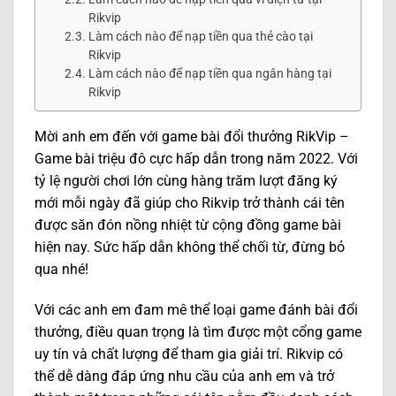
Rikvip
Làm cách nào để nạp tiền qua thẻ cào tại
Rikvip
Làm cách nào để nạp tiền qua ngân hàng tại
Rikvip
Mời anh em đến với game bài đổi thưởng RikVip –
Game bài triệu đô cực hấp dẫn trong năm 2022. Với
tỷ lệ người chơi lớn cùng hàng trăm lượt đăng ký
mới mỗi ngày đã giúp cho Rikvip trở thành cái tên
được săn đón nồng nhiệt từ cộng đồng game bài
hiện nay. Sức hấp dẫn không thể chối từ, đừng bỏ
qua nhé!
Với các anh em đam mê thể loại game đánh bài đổi
thưởng, điều quan trọng là tìm được một cổng game
uy tín và chất lượng để tham gia giải trí. Rikvip có
thể dễ dàng đáp ứng nhu cầu của anh em và trở