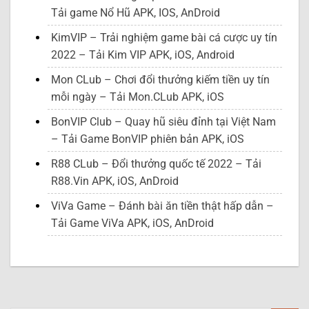
Tải game Nổ Hũ APK, IOS, AnDroid
KimVIP – Trải nghiệm game bài cá cược uy tín
2022 – Tải Kim VIP APK, iOS, Android
Mon CLub – Chơi đổi thưởng kiếm tiền uy tín
mỗi ngày – Tải Mon.CLub APK, iOS
BonVIP Club – Quay hũ siêu đỉnh tại Việt Nam
– Tải Game BonVIP phiên bản APK, iOS
R88 CLub – Đổi thưởng quốc tế 2022 – Tải
R88.Vin APK, iOS, AnDroid
ViVa Game – Đánh bài ăn tiền thật hấp dẫn –
Tải Game ViVa APK, iOS, AnDroid