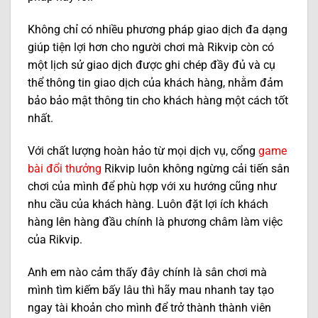
Không chỉ có nhiều phương pháp giao dịch đa dạng
giúp tiện lợi hơn cho người chơi mà Rikvip còn có
một lịch sử giao dịch được ghi chép đầy đủ và cụ
thể thông tin giao dịch của khách hàng, nhằm đảm
bảo bảo mật thông tin cho khách hàng một cách tốt
nhất.
Với chất lượng hoàn hảo từ mọi dịch vụ, cổng
game
bài đổi thưởng
Rikvip luôn không ngừng cải tiến sân
chơi của mình để phù hợp với xu hướng cũng như
nhu cầu của khách hàng. Luôn đặt lợi ích khách
hàng lên hàng đầu chính là phương châm làm việc
của Rikvip.
Anh em nào cảm thấy đây chính là sân chơi mà
mình tìm kiếm bấy lâu thì hãy mau nhanh tay tạo
ngay tài khoản cho mình để trở thành thành viên