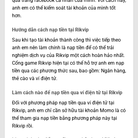
qua trang facebook cá nhân của mình. Với cách này,
anh em có thể kiểm soát tài khoản của mình tốt
hơn.
Hướng dẫn cách nạp tiền tại Rikvip
Sau khi tạo tài khoản thành công thì việc tiếp theo
anh em nên làm chính là nạp tiền để có thể trải
nghiệm dịch vụ của Rikvip một cách hoàn hảo nhất.
Cổng game Rikvip hiện tại có thể hỗ trợ anh em nạp
tiền qua các phương thức sau, bao gồm: Ngân hàng,
thẻ cào và ví điện tử.
Làm cách nào để nạp tiền qua ví điện tử tại Rikvip
Đối với phương pháp nạp tiền qua ví điện tử tại
Rikvip, anh em chỉ cần sở hữu tài khoản Momo là có
thể tham gia nạp tiền bằng phương pháp này tại
Rikvip rồi.