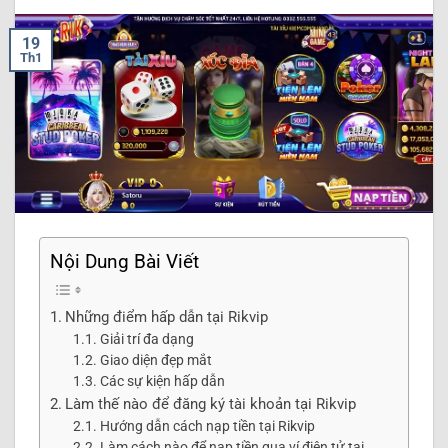
19
Th1
Nội Dung Bài Viết
Những điểm hấp dẫn tại Rikvip
Giải trí đa dạng
Giao diện đẹp mắt
Các sự kiện hấp dẫn
Làm thế nào để đăng ký tài khoản tại Rikvip
Hướng dẫn cách nạp tiền tại Rikvip
Làm cách nào để nạp tiền qua ví điện tử tại