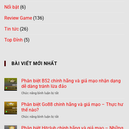
Nổi bật
(6)
Review Game
(136)
Tin tức
(26)
Top Đỉnh
(5)
BÀI VIẾT MỚI NHẤT
Phân biệt B52 chính hãng và giả mạo nhận dạng
dễ dàng tránh lừa đảo
ở
Chức năng bình luận bị tắt
Phân
biệt
Phân biệt Go88 chính hãng và giả mạo – Thực hư
B52
thế nào?
chính
ở
Chức năng bình luận bị tắt
hãng
Phân
và
biệt
Phân biệt Hitclub chính hãng và giả mạo – Những
giả