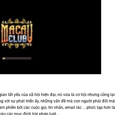
n tất yếu của xã hội hiện đại, nó vừa là cơ hội nhưng cũng lại
g với sự phát triển ấy, những vấn đề mà con người phải đối mặ
àm phiền bởi các cuộc gọi, tin nhắn, email rác … phức tạp hơn là
vào các mục đích trái pháp luật, …