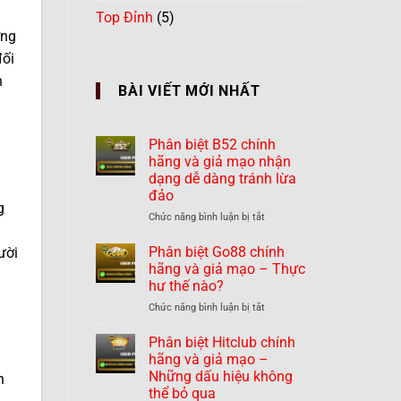
Top Đỉnh
(5)
ởng
đối
n
BÀI VIẾT MỚI NHẤT
Phân biệt B52 chính
hãng và giả mạo nhận
dạng dễ dàng tránh lừa
đảo
g
ở
Chức năng bình luận bị tắt
Phân
biệt
Phân biệt Go88 chính
ười
B52
hãng và giả mạo – Thực
chính
hư thế nào?
hãng
ở
Chức năng bình luận bị tắt
và
Phân
giả
biệt
mạo
Phân biệt Hitclub chính
Go88
nhận
hãng và giả mạo –
chính
dạng
Những dấu hiệu không
n
hãng
dễ
thể bỏ qua
và
dàng