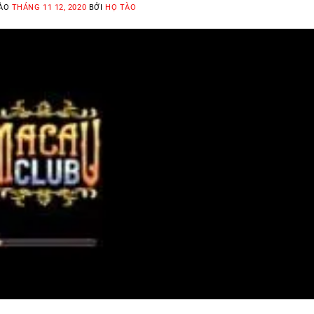
VÀO
THÁNG 11 12, 2020
BỞI
HỌ TÀO