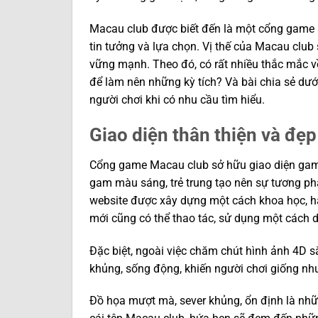
Macau club được biết đến là một cổng game 
tin tưởng và lựa chọn. Vị thế của Macau club 
vững mạnh. Theo đó, có rất nhiều thắc mắc về
để làm nên những kỳ tích? Và bài chia sẻ dưới
người chơi khi có nhu cầu tìm hiểu.
Giao diện thân thiện và đẹ
Cổng game Macau club sở hữu giao diện gam
gam màu sáng, trẻ trung tạo nên sự tương ph
website được xây dựng một cách khoa học, hà
mới cũng có thể thao tác, sử dụng một cách d
Đặc biệt, ngoài việc chăm chút hình ảnh 4D s
khủng, sống động, khiến người chơi giống như
Đồ họa mượt mà, sever khủng, ổn định là nh