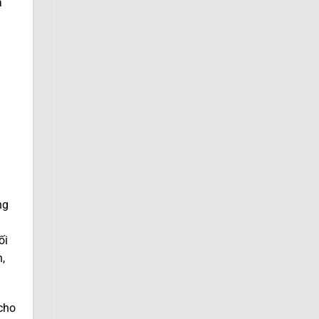
a
rủi
ro
ng
ối
n,
cho