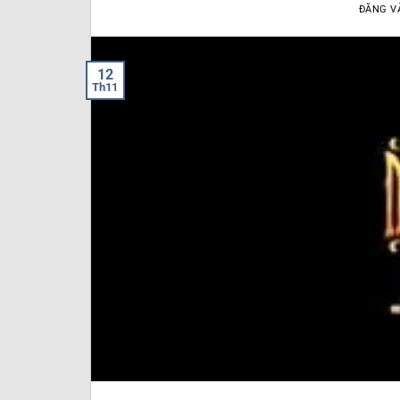
ĐĂNG 
12
Th11