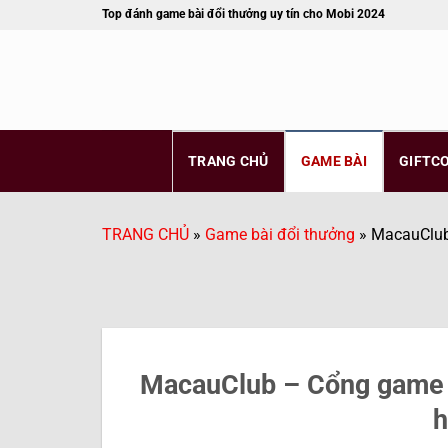
Bỏ
Top đánh game bài đổi thưởng uy tín cho Mobi 2024
qua
nội
dung
TRANG CHỦ
GAME BÀI
GIFTC
TRANG CHỦ
»
Game bài đổi thưởng
»
MacauClub 
MacauClub – Cổng game ch
h