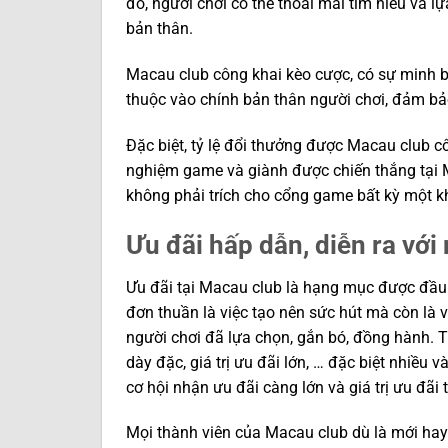
đó, người chơi có thể thoải mái tìm hiểu và 
bản thân.
Macau club công khai kèo cược, có sự minh b
thuộc vào chính bản thân người chơi, đảm b
Đặc biệt, tỷ lệ đổi thưởng được Macau club côn
nghiệm game và giành được chiến thắng tại Ma
không phải trích cho cổng game bất kỳ một k
Ưu đãi hấp dẫn, diễn ra với
Ưu đãi tại Macau club là hạng mục được đầu t
đơn thuần là việc tạo nên sức hút mà còn là 
người chơi đã lựa chọn, gắn bó, đồng hành. T
dày đặc, giá trị ưu đãi lớn, … đặc biệt nhiều 
cơ hội nhận ưu đãi càng lớn và giá trị ưu đãi 
Mọi thành viên của Macau club dù là mới hay