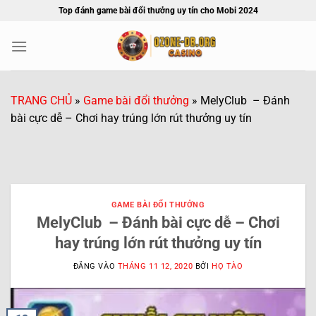
Bỏ
Top đánh game bài đổi thưởng uy tín cho Mobi 2024
qua
nội
dung
TRANG CHỦ
»
Game bài đổi thưởng
»
MelyClub – Đánh
bài cực dễ – Chơi hay trúng lớn rút thưởng uy tín
GAME BÀI ĐỔI THƯỞNG
MelyClub – Đánh bài cực dễ – Chơi
hay trúng lớn rút thưởng uy tín
ĐĂNG VÀO
THÁNG 11 12, 2020
BỞI
HỌ TÀO