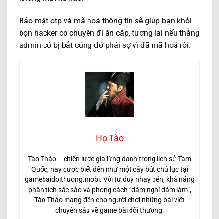
Bảo mật otp và mã hoá thông tin sẽ giúp bạn khỏi
bọn hacker cơ chuyên đi ăn cắp, tương lai nếu thằng
admin có bị bắt cũng đỡ phải sợ vì đã mã hoá rồi.
Họ Tào
Tào Tháo – chiến lược gia lừng danh trong lịch sử Tam
Quốc, nay được biết đến như một cây bút chủ lực tại
gamebaidoithuong.mobi. Với tư duy nhạy bén, khả năng
phân tích sắc sảo và phong cách “dám nghĩ dám làm”,
Tào Tháo mang đến cho người chơi những bài viết
chuyên sâu về game bài đổi thưởng.