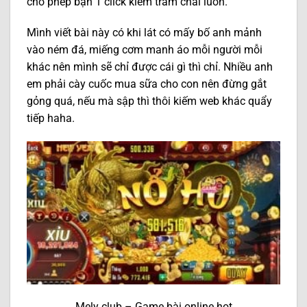
cho phép bạn 1 click kiếm trăm chai luôn.
Mình viết bài này có khi lát có mấy bố anh mảnh
vào ném đá, miếng cơm manh áo mỗi người mỗi
khác nên mình sẽ chỉ được cái gì thì chỉ. Nhiều anh
em phải cày cuốc mua sữa cho con nên đừng gắt
gỏng quá, nếu mà sập thì thôi kiếm web khác quẩy
tiếp haha.
Mely club – Game bài online hot