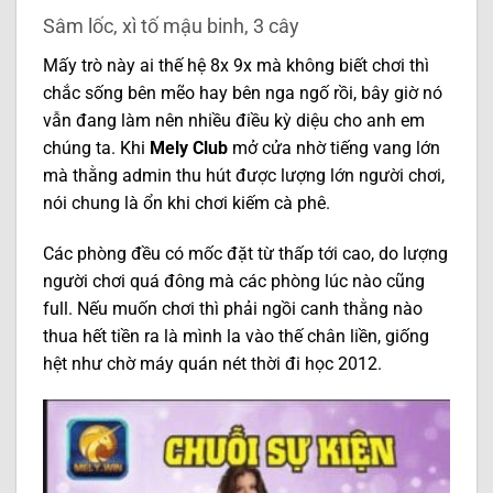
Sâm lốc, xì tố mậu binh, 3 cây
Mấy trò này ai thế hệ 8x 9x mà không biết chơi thì
chắc sống bên mẽo hay bên nga ngố rồi, bây giờ nó
vẫn đang làm nên nhiều điều kỳ diệu cho anh em
chúng ta. Khi
Mely Club
mở cửa nhờ tiếng vang lớn
mà thằng admin thu hút được lượng lớn người chơi,
nói chung là ổn khi chơi kiếm cà phê.
Các phòng đều có mốc đặt từ thấp tới cao, do lượng
người chơi quá đông mà các phòng lúc nào cũng
full. Nếu muốn chơi thì phải ngồi canh thằng nào
thua hết tiền ra là mình la vào thế chân liền, giống
hệt như chờ máy quán nét thời đi học 2012.