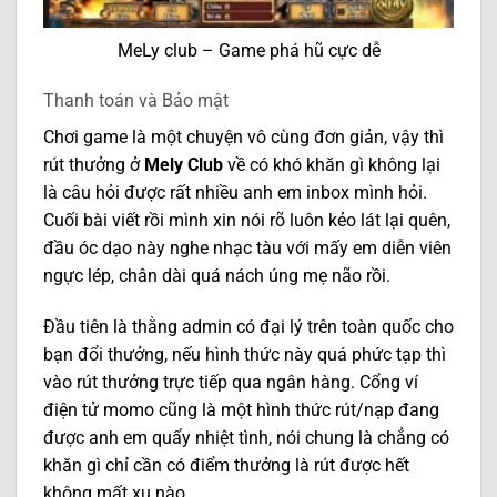
MeLy club – Game phá hũ cực dễ
Thanh toán và Bảo mật
Chơi game là một chuyện vô cùng đơn giản, vậy thì
rút thưởng ở
Mely Club
về có khó khăn gì không lại
là câu hỏi được rất nhiều anh em inbox mình hỏi.
Cuối bài viết rồi mình xin nói rõ luôn kẻo lát lại quên,
đầu óc dạo này nghe nhạc tàu với mấy em diễn viên
ngực lép, chân dài quá nách úng mẹ não rồi.
Đầu tiên là thằng admin có đại lý trên toàn quốc cho
bạn đổi thưởng, nếu hình thức này quá phức tạp thì
vào rút thưởng trực tiếp qua ngân hàng. Cổng ví
điện tử momo cũng là một hình thức rút/nạp đang
được anh em quẩy nhiệt tình, nói chung là chẳng có
khăn gì chỉ cần có điểm thưởng là rút được hết
không mất xu nào.