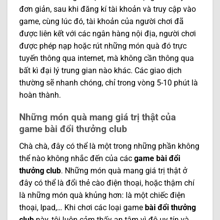
đơn giản, sau khi đăng kí tài khoản và truy cập vào
game, cùng lúc đó, tài khoản của người chơi đã
được liên kết với các ngân hàng nội địa, người chơi
được phép nạp hoặc rút những món quà đó trực
tuyến thông qua internet, mà không cần thông qua
bất kì đại lý trung gian nào khác. Các giao dịch
thường sẽ nhanh chóng, chỉ trong vòng 5-10 phút là
hoàn thành.
Những món quà mang giá trị thật của
game bài đổi thưởng club
Chà chà, đây có thể là một trong những phần không
thể nào không nhắc đến của các
game bài đổi
thưởng club
. Những món quà mang giá trị thật ở
đây có thể là đổi thẻ cào điện thoại, hoặc thậm chí
là những món quà khủng hơn: là một chiếc điện
thoại, Ipad,… Khi chơi các loại game
bài đổi thưởng
club
này, tôi luôn cảm thấy an tâm vì độ uy tín và