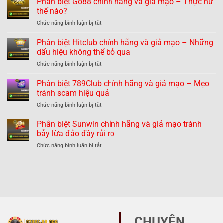
Phân biệt Go88 chính hãng và giả mạo – Thực hư
B52
thế nào?
chính
ở
Chức năng bình luận bị tắt
hãng
Phân
và
biệt
Phân biệt Hitclub chính hãng và giả mạo – Những
giả
Go88
mạo
dấu hiệu không thể bỏ qua
chính
nhận
ở
Chức năng bình luận bị tắt
hãng
dạng
Phân
và
dễ
biệt
Phân biệt 789Club chính hãng và giả mạo – Mẹo
giả
dàng
Hitclub
mạo
tránh scam hiệu quả
tránh
chính
–
lừa
ở
Chức năng bình luận bị tắt
hãng
Thực
đảo
Phân
và
hư
biệt
Phân biệt Sunwin chính hãng và giả mạo tránh
giả
thế
789Club
mạo
bẫy lừa đảo đầy rủi ro
nào?
chính
–
ở
Chức năng bình luận bị tắt
hãng
Những
Phân
và
dấu
biệt
giả
hiệu
Sunwin
mạo
không
chính
–
thể
hãng
Mẹo
bỏ
và
tránh
qua
giả
scam
mạo
hiệu
CHUYÊN
tránh
quả