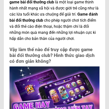
game bài đổi thưởng club
là một loại game thịnh
hành nhất mạng xã hội và được giới trẻ cũng như là
các lứa tuổi khác ưa chuộng để giải trí.
Game đánh
bài đổi thưởng club
cho phép người chơi tích điểm
và đổi thẻ cào điện thoại, hoặc thậm chí là đổi
những món quà mang đến những lợi nhuận cực kì
hấp dẫn cho bản thân của người chơi.
Vậy làm thế nào để truy cập được game
bài đổi thưởng club? Hình thức giao dịch
có đơn giản không?