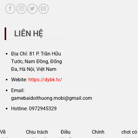
LIÊN HỆ
Địa Chỉ: 81 P. Trần Hữu
Tước, Nam Đồng, Đống
Đa, Hà Nội, Việt Nam
Webite:
https://dybk.tv/
Email:
gamebaidoithuong.mobi@gmail.com
Hotline: 0972945329
Về
Chịu trách
Điều
Chính
chơi có