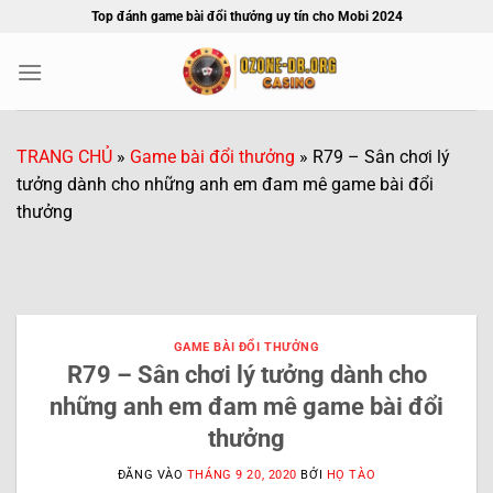
Bỏ
Top đánh game bài đổi thưởng uy tín cho Mobi 2024
qua
nội
dung
TRANG CHỦ
»
Game bài đổi thưởng
»
R79 – Sân chơi lý
tưởng dành cho những anh em đam mê game bài đổi
thưởng
GAME BÀI ĐỔI THƯỞNG
R79 – Sân chơi lý tưởng dành cho
những anh em đam mê game bài đổi
thưởng
ĐĂNG VÀO
THÁNG 9 20, 2020
BỞI
HỌ TÀO