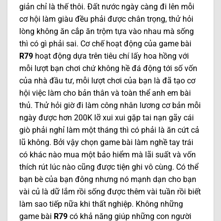
giản chỉ là thế thôi. Đất nước ngày càng đi lên mỗi
cơ hội làm giàu đều phải được chân trọng, thử hỏi
lòng không ăn cắp ăn trộm tựa vào nhau mà sống
thì có gì phải sai. Cơ chế hoạt động của game bài
R79
hoạt động dựa trên tiêu chí lấy hoa hồng với
mỗi lượt bạn chơi chứ không hề đá động tới số vốn
của nhà đầu tư, mỗi lượt chơi của bạn là đã tạo cơ
hội việc làm cho bản thân và toàn thể anh em bài
thủ. Thử hỏi giờ đi làm công nhân lương cơ bản mỗi
ngày được hơn 200K lỡ xui xui gặp tai nạn gãy cái
giò phải nghỉ làm một tháng thì có phải là ăn cứt cả
lũ không. Bởi vậy chọn game bài làm nghề tay trái
có khác nào mua một bảo hiểm mà lãi suất và vốn
thích rút lúc nào cũng được tiện ghi vô cùng. Có thể
bạn bè của bạn đông nhưng nó mạnh dạn cho bạn
vài củ là dữ lắm rồi sống được thêm vài tuần rồi biết
làm sao tiếp nữa khi thất nghiệp. Không những
game bài
R79
có khả năng giúp những con người