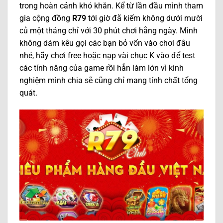
trong hoàn cảnh khó khăn. Kể từ lần đầu mình tham
gia cộng đồng
R79
tới giờ đã kiếm không dưới mười
củ một tháng chỉ với 30 phút chơi hằng ngày. Mình
không dám kêu gọi các bạn bỏ vốn vào chơi đâu
nhé, hãy chơi free hoặc nạp vài chục K vào để test
các tính năng của game rồi hẳn làm lớn vì kinh
nghiệm mình chia sẽ cũng chỉ mang tính chất tổng
quát.