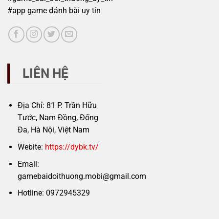
#app game đánh bài uy tín
LIÊN HỆ
Địa Chỉ: 81 P. Trần Hữu
Tước, Nam Đồng, Đống
Đa, Hà Nội, Việt Nam
Webite:
https://dybk.tv/
Email:
gamebaidoithuong.mobi@gmail.com
Hotline: 0972945329