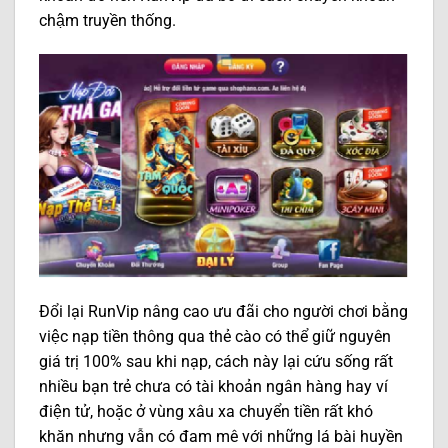
chậm truyền thống.
Đổi lại RunVip nâng cao ưu đãi cho người chơi bằng
việc nạp tiền thông qua thẻ cào có thể giữ nguyên
giá trị 100% sau khi nạp, cách này lại cứu sống rất
nhiều bạn trẻ chưa có tài khoản ngân hàng hay ví
điện tử, hoặc ở vùng xâu xa chuyển tiền rất khó
khăn nhưng vẫn có đam mê với những lá bài huyền