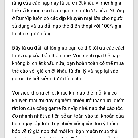
ràng của các nạp này là sự chiết khấu vì mệnh giá
thẻ đã không còn toàn giá trị như trước nữa. Nhưng
ở RunVip luôn có các dịp khuyến mại lớn cho người
sủ dụng và ưu đãi nạp thẻ điện thoại với 100% giá
trị cho người dùng.
Đây là ưu đãi rất lớn giúp bạn có thể tối ưu các cách
thức nạp của bản thân nhé. Với mệnh giá thẻ nạp
không bị chiết khấu nữa, bạn hoàn toàn có thể mua
thẻ cào với giá chiết khấu từ đại lý và nạp lại vào
game để tiết kiệm được tiền nhé.
Với việc không chiết khấu khi nạp thẻ mỗi khi có
khuyến mại thì đây nghiễm nhiên trở thành ưu điểm
rất lớn của cổng game RunVip nhé, nạp thẻ cào tốc
độ nhanh nhất và tiền sẽ an toàn vào tài khoản của
bạn ngay lập tức. Tuy nhiên cũng cần lưu ý thông
báo về tỷ giá nạp thẻ mỗi khi bạn muốn mua thẻ