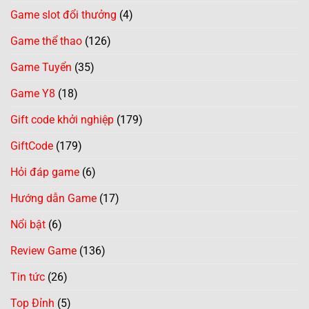
Game slot đổi thưởng
(4)
Game thể thao
(126)
Game Tuyển
(35)
Game Y8
(18)
Gift code khởi nghiệp
(179)
GiftCode
(179)
Hỏi đáp game
(6)
Hướng dẫn Game
(17)
Nổi bật
(6)
Review Game
(136)
Tin tức
(26)
Top Đỉnh
(5)