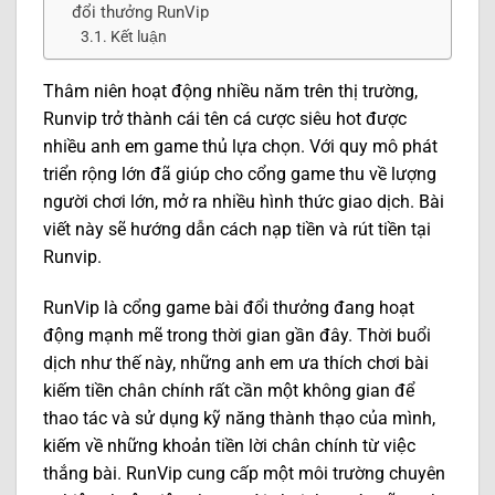
đổi thưởng RunVip
Kết luận
Thâm niên hoạt động nhiều năm trên thị trường,
Runvip trở thành cái tên cá cược siêu hot được
nhiều anh em game thủ lựa chọn. Với quy mô phát
triển rộng lớn đã giúp cho cổng game thu về lượng
người chơi lớn, mở ra nhiều hình thức giao dịch. Bài
viết này sẽ hướng dẫn cách nạp tiền và rút tiền tại
Runvip.
RunVip là cổng game bài đổi thưởng đang hoạt
động mạnh mẽ trong thời gian gần đây. Thời buổi
dịch như thế này, những anh em ưa thích chơi bài
kiếm tiền chân chính rất cần một không gian để
thao tác và sử dụng kỹ năng thành thạo của mình,
kiếm về những khoản tiền lời chân chính từ việc
thắng bài. RunVip cung cấp một môi trường chuyên