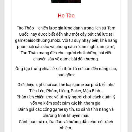
Họ Tào
Tào Tháo – chiến lược gia lừng danh trong lịch sử Tam
Quốc, nay được biết đến như một cây bút chủ lực tại
gamebaidoithuong.mobi. Với tư duy nhạy bén, khả năng
phân tích sắc sảo và phong cách “dám nghĩ dám làm”,
Tào Tháo mang đến cho người chơi những bài viết
chuyên sâu về game bài đổi thưởng.
Ông tập trung chia sẻ kiến thức từ cơ bản đến nâng cao,
bao gồm:
Giới thiệu luật chơi các thể loại game bài phổ biến như
Tiến Lên, Phỏm, Liêng, Poker, Mậu Binh…
Phân tích chiến lược và tâm lý người chơi, cách quản lý
vốn và kiểm soát cảm xúc khi tham gia.
Đánh giá các cổng game uy tín, so sánh tính năng và
chương trình khuyến mãi.
Cảnh báo rủi ro, lừa đảo và hướng dẫn chơi có trách
nhiệm.