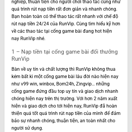
nghiệp, thuận tiện cho người chơi thao tác cũng như
quá trình rút nạp tiền rất đơn giản và nhanh chóng.
Bạn hoàn toàn có thể thao tác rất nhanh với chế độ
rút nạp tiền 24/24 của RunVip. Cùng tìm hiểu kỹ hơn
về các thao tác tại cổng game bài đang hot hiện
nay RunVip nhé.
1 – Nạp tiền tại cổng game bài đổi thưởng
RunVip
Bàn về uy tín và chất lượng thì RunVip không thua
kém bất kì một cổng game bài lâu đời nào hiện nay
như v99 win, winbox, Bom24h, Zingvip… những
cổng game đứng đầu top uy tín và giao dịch nhanh
chóng hiện nay trên thị trường. Với hơn 2 năm xuất
hiện và giao dịch cho tới hiện nay, RunVip đã hoàn
thiện quá tốt quá trình rút nạp tiền của mình để đảm
bảo sự nhanh chóng, thuận tiện, an toàn nhất cho
người sử dụng.