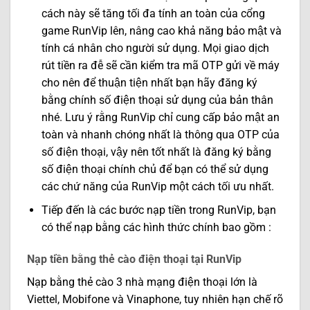
cách này sẽ tăng tối đa tính an toàn của cổng
game RunVip lên, nâng cao khả năng bảo mật và
tính cá nhân cho người sử dụng. Mọi giao dịch
rút tiền ra đễ sẽ cần kiểm tra mã OTP gửi về máy
cho nên để thuận tiện nhất bạn hãy đăng ký
bằng chính số điện thoại sử dụng của bản thân
nhé. Lưu ý rằng RunVip chỉ cung cấp bảo mật an
toàn và nhanh chóng nhất là thông qua OTP của
số điện thoại, vậy nên tốt nhất là đăng ký bằng
số điện thoại chính chủ để bạn có thể sử dụng
các chứ năng của RunVip một cách tối ưu nhất.
Tiếp đến là các bước nạp tiền trong RunVip, bạn
có thể nạp bằng các hình thức chính bao gồm :
Nạp tiền bằng thẻ cào điện thoại tại RunVip
Nạp bằng thẻ cào 3 nhà mạng điện thoại lớn là
Viettel, Mobifone và Vinaphone, tuy nhiên hạn chế rõ