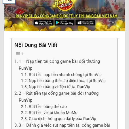
Nội Dung Bài Viết
1 – Nạp tiền tại cổng game bài đổi thưởng
RunVip
Rút tiền nạp tiền nhanh chóng tại RunVip
Nạp tiền bằng thẻ cào điện thoại tại RunVip
Nạp tiền bằng ví điện tử tại RunVip
2 – Rút tiền tại cổng game bài đổi thưởng
RunVip
Rút tiền bằng thẻ cào
Rút tiền về tài khoản MoMo
Giao dịch thông qua đại lý của RunVip
3 – Đánh giá việc rút nạp tiền tại cổng game bài