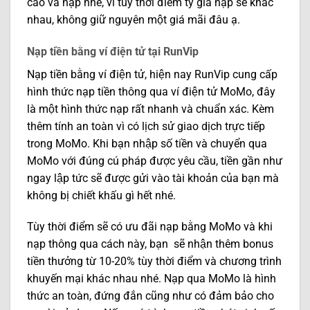
cào và nạp nhé, vì tùy thời điểm tỷ giá nạp sẽ khác
nhau, không giữ nguyên một giá mãi đâu ạ.
Nạp tiền bằng ví điện tử tại RunVip
Nạp tiền bằng ví điện tử, hiện nay RunVip cung cấp
hình thức nạp tiền thông qua ví điện tử MoMo, đây
là một hình thức nạp rất nhanh và chuẩn xác. Kèm
thêm tính an toàn vì có lịch sử giao dịch trực tiếp
trong MoMo. Khi bạn nhập số tiền và chuyển qua
MoMo với đúng cú pháp được yêu cầu, tiền gần như
ngay lập tức sẽ được gửi vào tài khoản của bạn mà
không bị chiết khấu gì hết nhé.
Tùy thời điểm sẽ có ưu đãi nạp bằng MoMo và khi
nạp thông qua cách này, bạn sẽ nhận thêm bonus
tiền thưởng từ 10-20% tùy thời điểm và chương trình
khuyến mại khác nhau nhé. Nạp qua MoMo là hình
thức an toàn, đứng đắn cũng như có đảm bảo cho