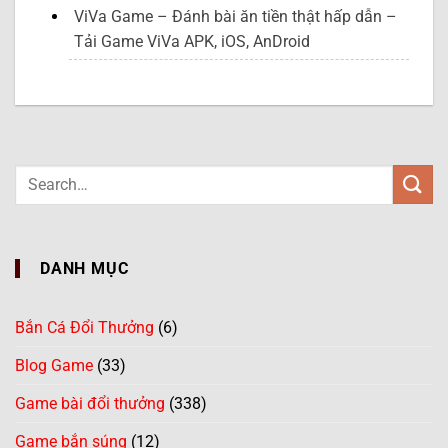
ViVa Game – Đánh bài ăn tiền thật hấp dẫn –
Tải Game ViVa APK, iOS, AnDroid
DANH MỤC
Bắn Cá Đổi Thưởng
(6)
Blog Game
(33)
Game bài đổi thưởng
(338)
Game bắn súng
(12)