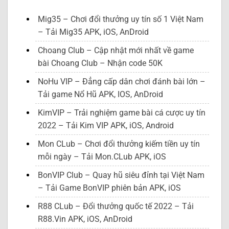
Mig35 – Chơi đổi thưởng uy tín số 1 Việt Nam
– Tải Mig35 APK, iOS, AnDroid
Choang Club – Cập nhật mới nhất về game
bài Choang Club – Nhận code 50K
NoHu VIP – Đẳng cấp dân chơi đánh bài lớn –
Tải game Nổ Hũ APK, IOS, AnDroid
KimVIP – Trải nghiệm game bài cá cược uy tín
2022 – Tải Kim VIP APK, iOS, Android
Mon CLub – Chơi đổi thưởng kiếm tiền uy tín
mỗi ngày – Tải Mon.CLub APK, iOS
BonVIP Club – Quay hũ siêu đỉnh tại Việt Nam
– Tải Game BonVIP phiên bản APK, iOS
R88 CLub – Đổi thưởng quốc tế 2022 – Tải
R88.Vin APK, iOS, AnDroid