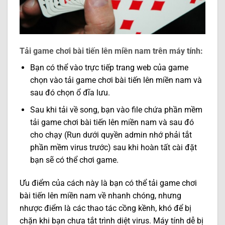
Tải game chơi bài tiến lên miền nam trên máy tính:
Bạn có thể vào trực tiếp trang web của game
chọn vào tải game chơi bài tiến lên miền nam và
sau đó chọn ổ đĩa lưu.
Sau khi tải về song, bạn vào file chứa phần mềm
tải game chơi bài tiến lên miền nam và sau đó
cho chạy (Run dưới quyền admin nhớ phải tắt
phần mềm virus trước) sau khi hoàn tất cài đặt
bạn sẽ có thể chơi game.
Ưu điểm của cách này là bạn có thể tải game chơi
bài tiến lên miền nam về nhanh chóng, nhưng
nhược điểm là các thao tác cồng kềnh, khó để bị
chặn khi bạn chưa tắt trình diệt virus. Máy tính dễ bị