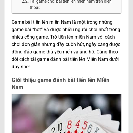
Tải game chơi bài tiến lên miền nam trên điện
thoại:
Game bài tiến lên miền Nam là một trong những
game bài “hot” và được nhiều người chơi nhất trong
nhiều cổng game. Trò tiến lên miền Nam với cách
chơi đơn giản nhưng đầy cuốn hút, ngày càng được
đông đảo game thủ yêu mến và ủng hộ. Cùng theo
dõi cách tải game đánh bài tiến lên Miền Nam dưới
đây nhé!
Giới thiệu game đánh bài tiến lên Miền
Nam