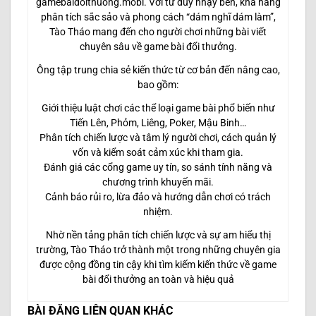
gamebaidoithuong.mobi. Với tư duy nhạy bén, khả năng
phân tích sắc sảo và phong cách “dám nghĩ dám làm”,
Tào Tháo mang đến cho người chơi những bài viết
chuyên sâu về game bài đổi thưởng.
Ông tập trung chia sẻ kiến thức từ cơ bản đến nâng cao,
bao gồm:
Giới thiệu luật chơi các thể loại game bài phổ biến như
Tiến Lên, Phỏm, Liêng, Poker, Mậu Binh…
Phân tích chiến lược và tâm lý người chơi, cách quản lý
vốn và kiểm soát cảm xúc khi tham gia.
Đánh giá các cổng game uy tín, so sánh tính năng và
chương trình khuyến mãi.
Cảnh báo rủi ro, lừa đảo và hướng dẫn chơi có trách
nhiệm.
Nhờ nền tảng phân tích chiến lược và sự am hiểu thị
trường, Tào Tháo trở thành một trong những chuyên gia
được cộng đồng tin cậy khi tìm kiếm kiến thức về game
bài đổi thưởng an toàn và hiệu quả
BÀI ĐĂNG LIÊN QUAN KHÁC