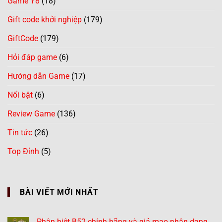
Game Y8
(18)
Gift code khởi nghiệp
(179)
GiftCode
(179)
Hỏi đáp game
(6)
Hướng dẫn Game
(17)
Nổi bật
(6)
Review Game
(136)
Tin tức
(26)
Top Đỉnh
(5)
BÀI VIẾT MỚI NHẤT
Phân biệt B52 chính hãng và giả mạo nhận dạng