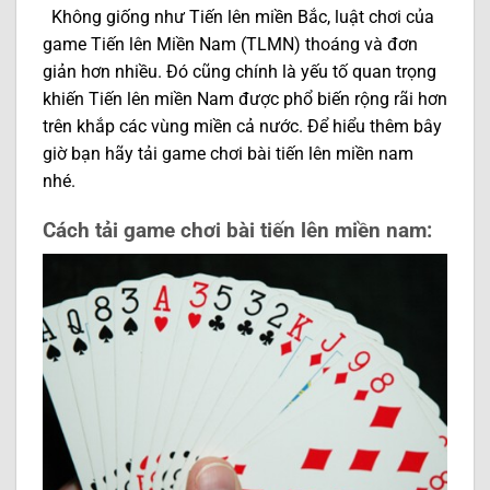
Không giống như Tiến lên miền Bắc, luật chơi của
game Tiến lên Miền Nam (TLMN) thoáng và đơn
giản hơn nhiều. Đó cũng chính là yếu tố quan trọng
khiến Tiến lên miền Nam được phổ biến rộng rãi hơn
trên khắp các vùng miền cả nước. Để hiểu thêm bây
giờ bạn hãy tải game chơi bài tiến lên miền nam
nhé.
Cách tải game chơi bài tiến lên miền nam: