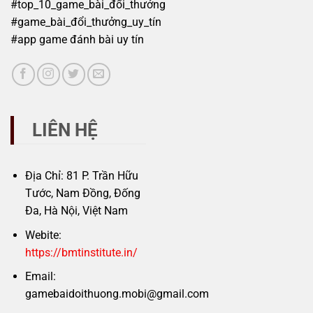
#top_10_game_bài_đổi_thưởng
#game_bài_đổi_thưởng_uy_tín
#app game đánh bài uy tín
LIÊN HỆ
Địa Chỉ: 81 P. Trần Hữu
Tước, Nam Đồng, Đống
Đa, Hà Nội, Việt Nam
Webite:
https://bmtinstitute.in/
Email:
gamebaidoithuong.mobi@gmail.com