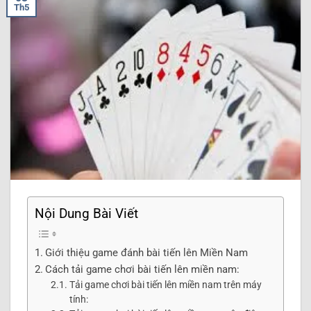
Th5
Nội Dung Bài Viết
Giới thiệu game đánh bài tiến lên Miền Nam
Cách tải game chơi bài tiến lên miền nam:
Tải game chơi bài tiến lên miền nam trên máy
tính: