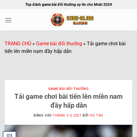
Bỏ
Top đánh game bài đổi thưởng uy tín cho Mobi 2024
qua
nội
dung
TRANG CHỦ
»
Game bài đổi thưởng
»
Tải game chơi bài
tiến lên miền nam đầy hấp dẫn
GAME BÀI ĐỔI THƯỞNG
Tải game chơi bài tiến lên miền nam
đầy hấp dẫn
ĐĂNG VÀO
THÁNG 5 3, 2021
BỞI
HỌ TÀO
03