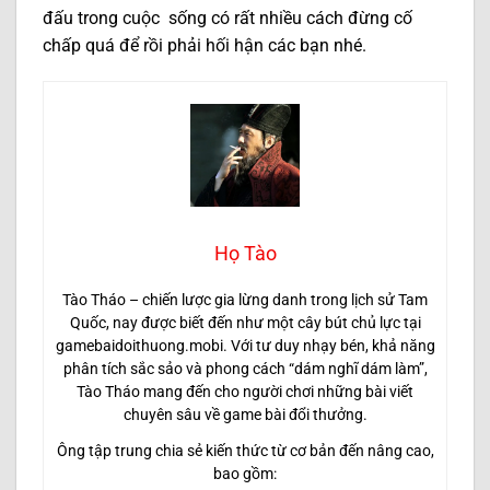
đấu trong cuộc sống có rất nhiều cách đừng cố
chấp quá để rồi phải hối hận các bạn nhé.
Họ Tào
Tào Tháo – chiến lược gia lừng danh trong lịch sử Tam
Quốc, nay được biết đến như một cây bút chủ lực tại
gamebaidoithuong.mobi. Với tư duy nhạy bén, khả năng
phân tích sắc sảo và phong cách “dám nghĩ dám làm”,
Tào Tháo mang đến cho người chơi những bài viết
chuyên sâu về game bài đổi thưởng.
Ông tập trung chia sẻ kiến thức từ cơ bản đến nâng cao,
bao gồm: