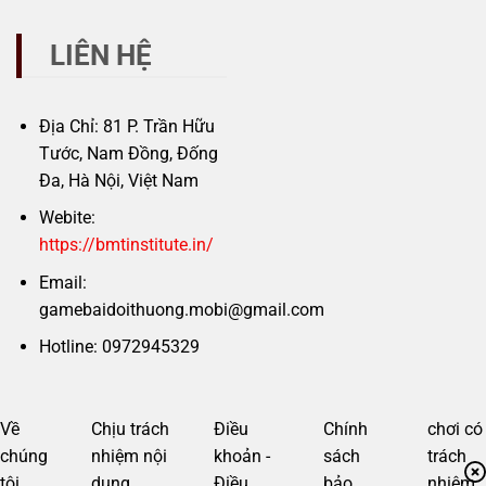
LIÊN HỆ
Địa Chỉ: 81 P. Trần Hữu
Tước, Nam Đồng, Đống
Đa, Hà Nội, Việt Nam
Webite:
https://bmtinstitute.in/
Email:
gamebaidoithuong.mobi@gmail.com
Hotline: 0972945329
Về
Chịu trách
Điều
Chính
chơi có
chúng
nhiệm nội
khoản -
sách
trách
tôi
dung
Điều
bảo
nhiệm