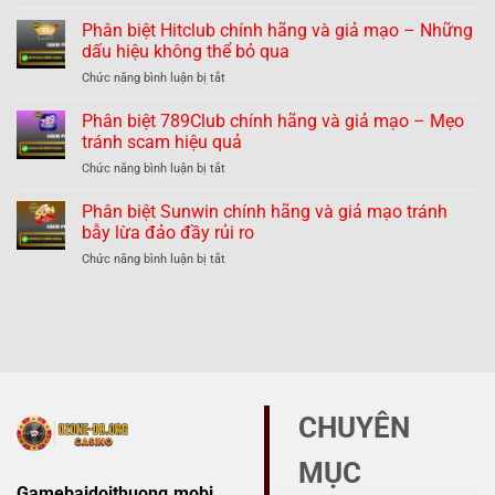
Phân
và
biệt
Phân biệt Hitclub chính hãng và giả mạo – Những
giả
Go88
mạo
dấu hiệu không thể bỏ qua
chính
nhận
ở
Chức năng bình luận bị tắt
hãng
dạng
Phân
và
dễ
biệt
Phân biệt 789Club chính hãng và giả mạo – Mẹo
giả
dàng
Hitclub
mạo
tránh scam hiệu quả
tránh
chính
–
lừa
ở
Chức năng bình luận bị tắt
hãng
Thực
đảo
Phân
và
hư
biệt
Phân biệt Sunwin chính hãng và giả mạo tránh
giả
thế
789Club
mạo
bẫy lừa đảo đầy rủi ro
nào?
chính
–
ở
Chức năng bình luận bị tắt
hãng
Những
Phân
và
dấu
biệt
giả
hiệu
Sunwin
mạo
không
chính
–
thể
hãng
Mẹo
bỏ
và
tránh
qua
giả
scam
mạo
hiệu
CHUYÊN
tránh
quả
bẫy
MỤC
lừa
đảo
Gamebaidoithuong.mobi