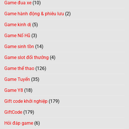
Game đua xe
(10)
Game hành động & phiêu lưu
(2)
Game kinh dị
(5)
Game Nổ Hũ
(3)
Game sinh tồn
(14)
Game slot đổi thưởng
(4)
Game thể thao
(126)
Game Tuyển
(35)
Game Y8
(18)
Gift code khởi nghiệp
(179)
GiftCode
(179)
Hỏi đáp game
(6)