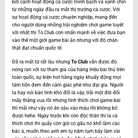
bởi cách hoạt động cá cược minh bạch và xanh chín
từ những ngày đầu ra mắt thị trường cá cược. Với
sự hoạt động cá cược chuyên nghiệp, mang đến
cho người dùng những trải nghiệm chơi game tuyệt
vời nhất thì To Club còn nhấn mạnh về việc đưa bạn
vào thế một giới game bài ảo nhưng với độ chân
thật đạt chuẩn quốc tế.
Đã ra mắt từ rất lâu nhưng
To Club
vẫn được độ
nóng ran với sự tham gia của hàng triệu bài thủ trên
toàn quốc, sự kiện hot hằng ngày khuấy động mọi
tâm hồn đem đến cảm giác phê như đại gia. Người
ta hay nói bản tính khó đổi là vậy, trãi một đời đổi
mấy thằng vua rồi nhưng tính thích chơi game bài
thì mãi như vậy nó ăn sâu vào máu rồi không bỏ
được hehe. Ngày trước khi còn độc thân thì la cà
thích chơi thì quẩy còn giờ có gấu nó khổ lắm các
bác à, muốn theo anh em tụ năm tụm bảy làm vài