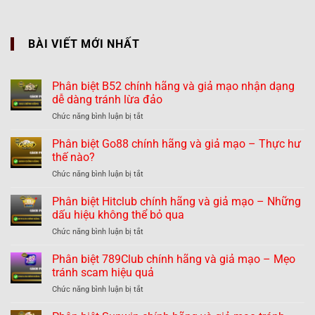
BÀI VIẾT MỚI NHẤT
Phân biệt B52 chính hãng và giả mạo nhận dạng
dễ dàng tránh lừa đảo
ở
Chức năng bình luận bị tắt
Phân
biệt
Phân biệt Go88 chính hãng và giả mạo – Thực hư
B52
thế nào?
chính
ở
Chức năng bình luận bị tắt
hãng
Phân
và
biệt
Phân biệt Hitclub chính hãng và giả mạo – Những
giả
Go88
mạo
dấu hiệu không thể bỏ qua
chính
nhận
ở
Chức năng bình luận bị tắt
hãng
dạng
Phân
và
dễ
biệt
Phân biệt 789Club chính hãng và giả mạo – Mẹo
giả
dàng
Hitclub
mạo
tránh scam hiệu quả
tránh
chính
–
lừa
ở
Chức năng bình luận bị tắt
hãng
Thực
đảo
Phân
và
hư
biệt
giả