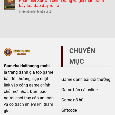
Phân biệt Sunwin chính hãng và giả mạo tránh
thế
789Club
mạo
bẫy lừa đảo đầy rủi ro
nào?
chính
–
ở
Chức năng bình luận bị tắt
hãng
Những
Phân
và
dấu
biệt
giả
hiệu
Sunwin
mạo
không
chính
–
thể
hãng
Mẹo
bỏ
và
tránh
qua
giả
scam
mạo
hiệu
CHUYÊN
tránh
quả
bẫy
MỤC
lừa
đảo
Gamebaidoithuong.mobi
đầy
là trang đánh giá top game
rủi
ro
bài đổi thưởng, cập nhật
Game đánh bài đổi thưởng
link vào cổng game chính
Game bắn cá online
chủ mới nhất. Đảm bảo
người chơi truy cập an toàn
Game nổ hũ
và có trách nhiệm khi tham
Giftcode
gia.