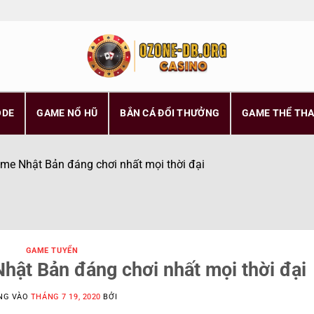
ODE
GAME NỔ HŨ
BẮN CÁ ĐỔI THƯỞNG
GAME THỂ TH
me Nhật Bản đáng chơi nhất mọi thời đại
GAME TUYỂN
ật Bản đáng chơi nhất mọi thời đại
NG VÀO
THÁNG 7 19, 2020
BỞI