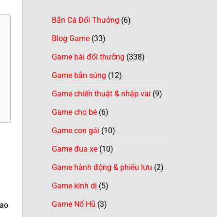
Bắn Cá Đổi Thưởng
(6)
Blog Game
(33)
Game bài đổi thưởng
(338)
Game bắn súng
(12)
Game chiến thuật & nhập vai
(9)
Game cho bé
(6)
Game con gái
(10)
Game đua xe
(10)
Game hành động & phiêu lưu
(2)
Game kinh dị
(5)
Game Nổ Hũ
(3)
sao