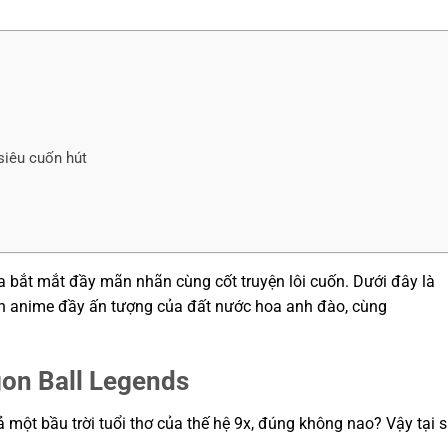
siêu cuốn hút
 bắt mắt đầy mãn nhãn cùng cốt truyện lôi cuốn. Dưới đây là
 anime đầy ấn tượng của đất nước hoa anh đào, cùng
on Ball Legends
 một bầu trời tuổi thơ của thế hệ 9x, đúng không nao? Vậy tại 