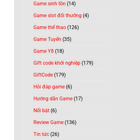
Game sinh tồn
(14)
Game slot đổi thưởng
(4)
Game thể thao
(126)
Game Tuyển
(35)
Game Y8
(18)
Gift code khởi nghiệp
(179)
GiftCode
(179)
Hỏi đáp game
(6)
Hướng dẫn Game
(17)
Nổi bật
(6)
Review Game
(136)
Tin tức
(26)