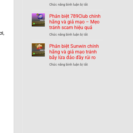
giả
tránh
ở
Chức năng bình luận bị tắt
mạo
lừa
Phân
–
đảo
biệt
Phân biệt 789Club chính
Thực
Hitclub
hãng và giả mạo – Mẹo
hư
chính
tránh scam hiệu quả
thế
hãng
i,
nào?
ở
Chức năng bình luận bị tắt
và
Phân
giả
biệt
mạo
Phân biệt Sunwin chính
789Club
–
hãng và giả mạo tránh
chính
Những
bẫy lừa đảo đầy rủi ro
hãng
dấu
ở
Chức năng bình luận bị tắt
và
hiệu
Phân
giả
không
biệt
mạo
thể
Sunwin
–
bỏ
chính
Mẹo
qua
hãng
tránh
và
scam
giả
hiệu
mạo
quả
tránh
bẫy
lừa
đảo
đầy