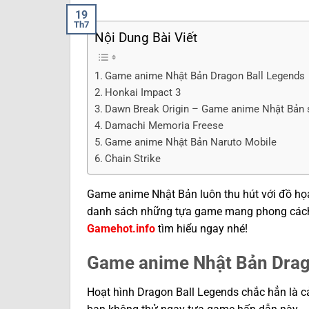
19
Th7
Nội Dung Bài Viết
Game anime Nhật Bản Dragon Ball Legends
Honkai Impact 3
Dawn Break Origin – Game anime Nhật Bản 
Damachi Memoria Freese
Game anime Nhật Bản Naruto Mobile
Chain Strike
Game anime Nhật Bản luôn thu hút với đồ họa
danh sách những tựa game mang phong cách
Gamehot.info
tìm hiểu ngay nhé!
Game anime Nhật Bản Drag
Hoạt hình Dragon Ball Legends chắc hẳn là cả