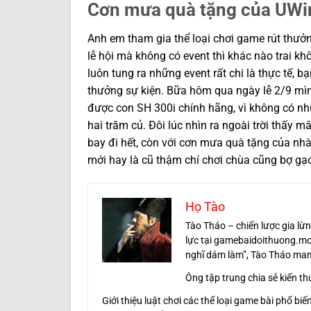
Cơn mưa quà tặng của UWin
Anh em tham gia thể loại chơi game rút thưở
lễ hội mà không có event thì khác nào trai k
luôn tung ra những event rất chi là thực tế, b
thưởng sự kiện. Bữa hôm qua ngày lễ 2/9 mìn
được con SH 300i chính hãng, vì không có n
hai trăm củ. Đôi lúc nhìn ra ngoài trời thấy 
bay đi hết, còn với cơn mưa quà tặng của nhà
mới hay là cũ thậm chí chơi chùa cũng bợ gạ
Họ Tào
Tào Tháo – chiến lược gia lừ
lực tại gamebaidoithuong.mo
nghĩ dám làm”, Tào Tháo man
Ông tập trung chia sẻ kiến t
Giới thiệu luật chơi các thể loại game bài phổ b