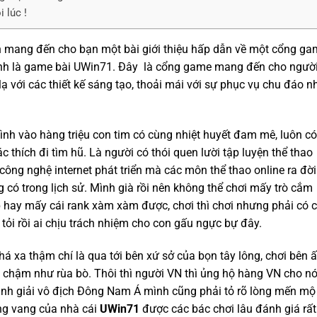
 lúc !
n mang đến cho bạn một bài giới thiệu hấp dẫn về một cổng g
ính là game bài UWin71. Đây là cổng game mang đến cho ngườ
ạ với các thiết kế sáng tạo, thoải mái với sự phục vụ chu đáo nh
nh vào hàng triệu con tim có cùng nhiệt huyết đam mê, luôn có
 thích đi tìm hũ. Là người có thói quen lười tập luyện thể thao
 công nghệ internet phát triển mà các môn thể thao online ra đời
có trong lịch sử. Mình già rồi nên không thể chơi mấy trò cắm
p hay mấy cái rank xàm xàm được, chơi thì chơi nhưng phải có c
 tỏi rồi ai chịu trách nhiệm cho con gấu ngực bự đây.
á xa thậm chí là qua tới bên xứ sở của bọn tây lông, chơi bên 
 chậm như rùa bò. Thôi thì người VN thì ủng hộ hàng VN cho n
ranh giải vô địch Đông Nam Á mình cũng phải tỏ rõ lòng mến mộ
ng vang của nhà cái
UWin71
được các bác chơi lâu đánh giá rất