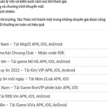
quản lý vốn và kiểm soát cảm xúc khi tham gia.
g và chương trình khuyến mãi.
rách nhiệm.
u thị trường, Tào Tháo trở thành một trong những chuyên gia được cộng
đổi thưởng an toàn và hiệu quả
ệt Nam – Tải Mig35 APK, iOS, AnDroid
ame bài Choang Club – Nhận code 50K
 lớn – Tải game Nổ Hũ APK, IOS, AnDroid
uy tín 2022 – Tải Kim VIP APK, iOS, Android
y tín mỗi ngày – Tải Mon.CLub APK, iOS
ệt Nam – Tải Game BonVIP phiên bản APK, iOS
ải R88.Vin APK, iOS, AnDroid
dẫn – Tải Game ViVa APK, iOS, AnDroid