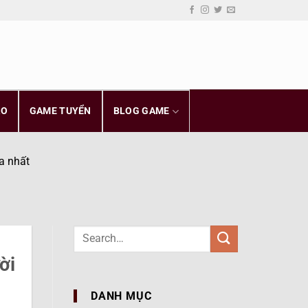
AO
GAME TUYỂN
BLOG GAME
a nhất
ời
DANH MỤC