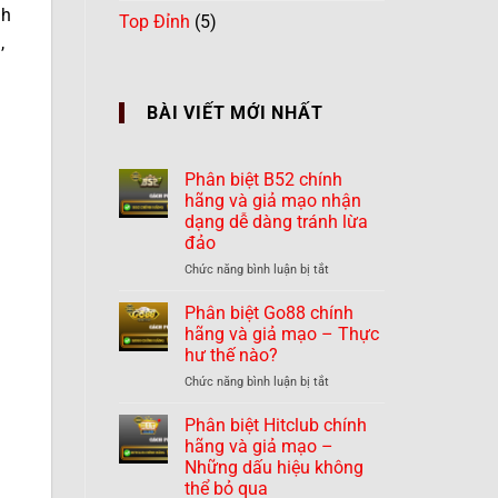
nh
Top Đỉnh
(5)
,
BÀI VIẾT MỚI NHẤT
Phân biệt B52 chính
hãng và giả mạo nhận
dạng dễ dàng tránh lừa
đảo
ở
Chức năng bình luận bị tắt
Phân
biệt
Phân biệt Go88 chính
B52
hãng và giả mạo – Thực
chính
hư thế nào?
hãng
ở
Chức năng bình luận bị tắt
và
Phân
giả
biệt
mạo
Phân biệt Hitclub chính
Go88
nhận
hãng và giả mạo –
chính
dạng
Những dấu hiệu không
hãng
dễ
thể bỏ qua
và
dàng