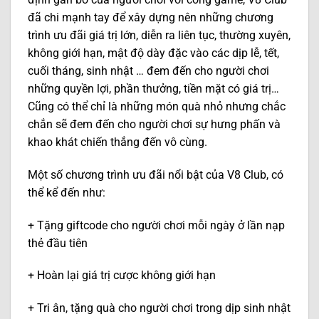
đã chi mạnh tay để xây dựng nên những chương
trình ưu đãi giá trị lớn, diễn ra liên tục, thường xuyên,
không giới hạn, mật độ dày đặc vào các dịp lễ, tết,
cuối tháng, sinh nhật … đem đến cho người chơi
những quyền lợi, phần thưởng, tiền mặt có giá trị…
Cũng có thể chỉ là những món quà nhỏ nhưng chắc
chắn sẽ đem đến cho người chơi sự hưng phấn và
khao khát chiến thắng đến vô cùng.
Một số chương trình ưu đãi nổi bật của V8 Club, có
thể kể đến như:
+ Tặng giftcode cho người chơi mỗi ngày ở lần nạp
thẻ đầu tiên
+ Hoàn lại giá trị cược không giới hạn
+ Tri ân, tặng quà cho người chơi trong dịp sinh nhật