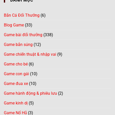
DANH MỤC
Bắn Cá Đổi Thưởng
(6)
Blog Game
(33)
Game bài đổi thưởng
(338)
Game bắn súng
(12)
Game chiến thuật & nhập vai
(9)
Game cho bé
(6)
Game con gái
(10)
Game đua xe
(10)
Game hành động & phiêu lưu
(2)
Game kinh dị
(5)
Game Nổ Hũ
(3)