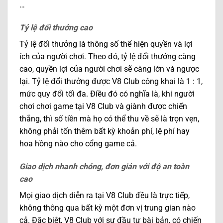
…
Tỷ lệ đổi thưởng cao
Tỷ lệ đổi thưởng là thông số thể hiện quyền và lợi
ích của người chơi. Theo đó, tỷ lệ đổi thưởng càng
cao, quyền lợi của người chơi sẽ càng lớn và ngược
lại. Tỷ lệ đổi thưởng được V8 Club công khai là 1 : 1,
mức quy đổi tối đa. Điều đó có nghĩa là, khi người
chơi chơi game tại V8 Club và giành được chiến
thắng, thì số tiền mà họ có thể thu về sẽ là trọn vẹn,
không phải tốn thêm bất kỳ khoản phí, lệ phí hay
hoa hồng nào cho cổng game cả.
Giao dịch nhanh chóng, đơn giản với độ an toàn
cao
Mọi giao dịch diễn ra tại V8 Club đều là trực tiếp,
không thông qua bất kỳ một đơn vị trung gian nào
cả. Đặc biệt, V8 Club với sự đầu tư bài bản, có chiến