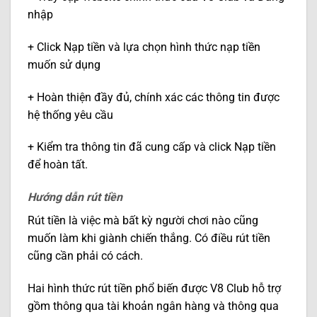
nhập
+ Click Nạp tiền và lựa chọn hình thức nạp tiền
muốn sử dụng
+ Hoàn thiện đầy đủ, chính xác các thông tin được
hệ thống yêu cầu
+ Kiểm tra thông tin đã cung cấp và click Nạp tiền
để hoàn tất.
Hướng dẫn rút tiền
Rút tiền là việc mà bất kỳ người chơi nào cũng
muốn làm khi giành chiến thắng. Có điều rút tiền
cũng cần phải có cách.
Hai hình thức rút tiền phổ biến được V8 Club hỗ trợ
gồm thông qua tài khoản ngân hàng và thông qua