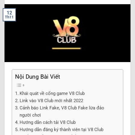
12
Th11
Nội Dung Bài Viết
Khái quát về cổng game V8 Club
Link vào V8 Club mới nhất 2022
Cảnh báo Link Fake, V8 Club Fake lừa đảo
người chơi
Hướng dẫn cách tải V8 Club
Hướng dẫn đăng ký thành viên tại V8 Club