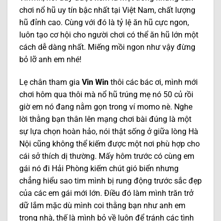
chơi nổ hũ uy tín bậc nhất tại Việt Nam, chất lượng
hũ đỉnh cao. Cùng với đó là tỷ lệ ăn hũ cực ngon,
luôn tạo cơ hội cho người chơi có thể ăn hũ lớn một
cách dễ dàng nhất. Miếng mồi ngon như vậy đừng
bỏ lỡ anh em nhé!
Lẹ chân tham gia
Vin Win
thôi các bác ơi, mình mới
chơi hôm qua thôi mà nổ hũ trúng mẹ nó 50 củ rồi
giờ em nó đang nằm gọn trong ví momo nè. Nghe
lời thằng bạn thân lên mạng chơi bài đúng là một
sự lựa chọn hoàn hảo, nói thật sống ở giữa lòng Hà
Nội cũng không thể kiếm được một nơi phù hợp cho
cái sở thích dị thường. Mấy hôm trước có cùng em
gái nó đi Hải Phòng kiếm chút gió biển nhưng
chẳng hiểu sao tim mình bị rung động trước sắc đẹp
của các em gái mới lớn. Điều đó làm mình trăn trở
dữ lắm mặc dù mình coi thằng bạn như anh em
trong nhà, thế là mình bỏ về luôn để tránh các tình