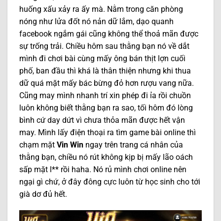
huống xấu xảy ra ấy mà. Nằm trong căn phòng
nóng như lửa đốt nó nản dữ lắm, dạo quanh
facebook ngắm gái cũng không thể thoả mãn được
sự trống trải. Chiều hôm sau thằng bạn nó về dắt
mình đi chơi bài cùng mấy ông bán thịt lợn cuối
phố, ban đầu thì khá là thân thiện nhưng khi thua
dữ quá mặt mấy bác bừng đỏ hơn rượu vang nữa.
Cũng may mình nhanh trí xin phép đi ỉa rồi chuồn
luôn không biết thằng bạn ra sao, tối hôm đó lòng
bình cứ day dứt vì chưa thỏa mãn được hết vận
may. Mình lấy điện thoại ra tìm game bài online thì
chạm mặt
Vin Win
ngay trên trang cá nhân của
thằng bạn, chiều nó rút không kịp bị mấy lão oách
sấp mặt l** rồi haha. Nó rủ mình chơi online nên
ngại gì chứ, ở đây đông cực luôn từ học sinh cho tới
già dơ đủ hết.