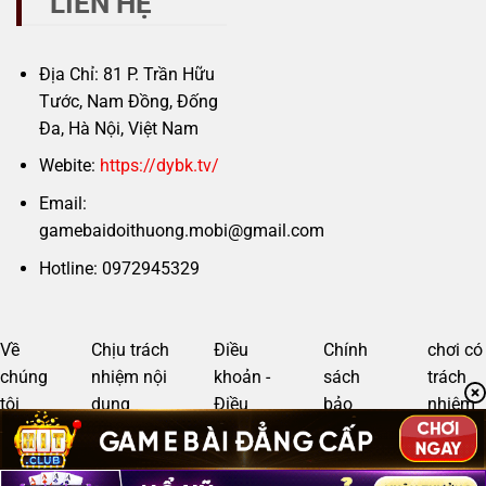
LIÊN HỆ
Địa Chỉ: 81 P. Trần Hữu
Tước, Nam Đồng, Đống
Đa, Hà Nội, Việt Nam
Webite:
https://dybk.tv/
Email:
gamebaidoithuong.mobi@gmail.com
Hotline: 0972945329
Về
Chịu trách
Điều
Chính
chơi có
chúng
nhiệm nội
khoản -
sách
trách
tôi
dung
Điều
bảo
nhiệm
kiện
mật