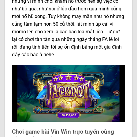
nhưng vì mình chơi khắm nó trước nên sự việc coi
như bỏ qua, như nói ở lúc đầu hôm qua mình cũng
mới nổ hũ xong. Tuy không may mắn như nó nhưng
cũng tàm tạm hơn 50 củ thôi, lát mình úp cái ví
momo lên cho xem là các bác lóa mắt liền. Từ giờ
lại có chơi tàn tàn qua những ngày tháng FA lẻ loi
rồi, đang tính tiến tới sự ổn định bằng một gia đình
đây các bác à hehe.
Chơi game bài Vin Win trực tuyến cùng