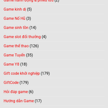
Game hành động & phiêu lưu
(2)
Game kinh dị
(5)
Game Nổ Hũ
(3)
Game sinh tồn
(14)
Game slot đổi thưởng
(4)
Game thể thao
(126)
Game Tuyển
(35)
Game Y8
(18)
Gift code khởi nghiệp
(179)
GiftCode
(179)
Hỏi đáp game
(6)
Hướng dẫn Game
(17)