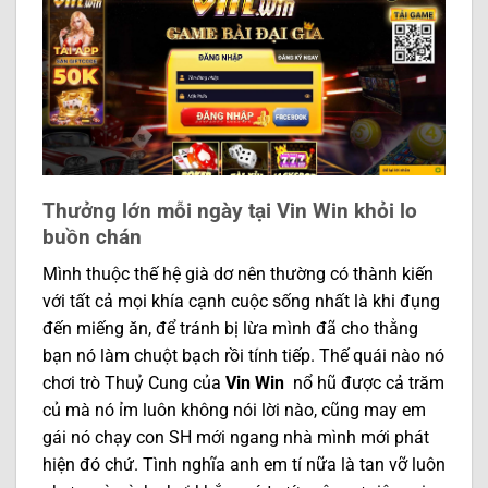
Thưởng lớn mỗi ngày tại Vin Win khỏi lo
buồn chán
Mình thuộc thế hệ già dơ nên thường có thành kiến
với tất cả mọi khía cạnh cuộc sống nhất là khi đụng
đến miếng ăn, để tránh bị lừa mình đã cho thằng
bạn nó làm chuột bạch rồi tính tiếp. Thế quái nào nó
chơi trò Thuỷ Cung của
Vin Win
nổ hũ được cả trăm
củ mà nó ỉm luôn không nói lời nào, cũng may em
gái nó chạy con SH mới ngang nhà mình mới phát
hiện đó chứ. Tình nghĩa anh em tí nữa là tan vỡ luôn