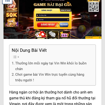
Th9
Nội Dung Bài Viết
Thưởng lớn mỗi ngày tại Vin Win khỏi lo buồn
chán
Chơi game bài Vin Win trực tuyến cùng hàng
triệu người !
Hàng ngàn cơ hội ăn thưởng hot dành cho anh em
game thủ khi đăng ký tham gia nổ hũ đổi thưởng tại
Vinwin, nơi đây được xem là một trong những sân