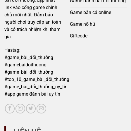
bài đổi thưởng, cập nhật
Game đánh bài đổi thưởng
link vào cổng game chính
Game bắn cá online
chủ mới nhất. Đảm bảo
người chơi truy cập an toàn
Game nổ hũ
và có trách nhiệm khi tham
Giftcode
gia.
Hastag:
#game_bài_đổi_thưởng
#gamebaidoithuong
#game_bài_đổi_thưởng
#top_10_game_bài_đổi_thưởng
#game_bài_đổi_thưởng_uy_tín
#app game đánh bài uy tín