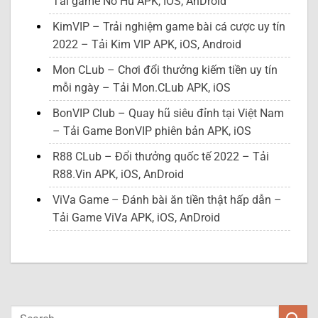
Tải game Nổ Hũ APK, IOS, AnDroid
KimVIP – Trải nghiệm game bài cá cược uy tín
2022 – Tải Kim VIP APK, iOS, Android
Mon CLub – Chơi đổi thưởng kiếm tiền uy tín
mỗi ngày – Tải Mon.CLub APK, iOS
BonVIP Club – Quay hũ siêu đỉnh tại Việt Nam
– Tải Game BonVIP phiên bản APK, iOS
R88 CLub – Đổi thưởng quốc tế 2022 – Tải
R88.Vin APK, iOS, AnDroid
ViVa Game – Đánh bài ăn tiền thật hấp dẫn –
Tải Game ViVa APK, iOS, AnDroid