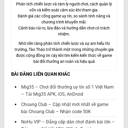
Phân tích chiến lược và tâm lý người chơi, cách quản lý
vốn và kiểm soát cảm xúc khi tham gia.
Đánh giá các cổng game uy tín, so sánh tính năng và
chương trình khuyến mãi.
Cảnh báo rủi ro, lừa đảo và hướng dẫn chơi có trách
nhiệm.
Nhờ nền tảng phân tích chiến lược và sự am hiểu thị
trường, Tào Tháo trở thành một trong những chuyên gia
được cộng đồng tin cậy khi tìm kiếm kiến thức về game
bài đổi thưởng an toàn và hiệu quả
BÀI ĐĂNG LIÊN QUAN KHÁC
Mig35 – Chơi đổi thưởng uy tín số 1 Việt Nam
– Tải Mig35 APK, iOS, AnDroid
Choang Club – Cập nhật mới nhất về game
bài Choang Club – Nhận code 50K
NoHu VIP – Đẳng cấp dân chơi đánh bài lớn –