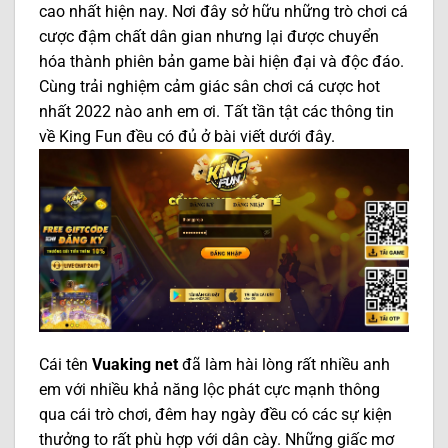
cao nhất hiện nay. Nơi đây sở hữu những trò chơi cá
cược đậm chất dân gian nhưng lại được chuyển
hóa thành phiên bản game bài hiện đại và độc đáo.
Cùng trải nghiệm cảm giác sân chơi cá cược hot
nhất 2022 nào anh em ơi. Tất tần tật các thông tin
về King Fun đều có đủ ở bài viết dưới đây.
Cái tên
Vuaking net
đã làm hài lòng rất nhiều anh
em với nhiều khả năng lộc phát cực mạnh thông
qua cái trò chơi, đêm hay ngày đều có các sự kiện
thưởng to rất phù hợp với dân cày. Những giấc mơ