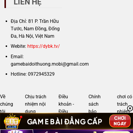
LIÊN HỆ
Địa Chỉ: 81 P. Trần Hữu
Tước, Nam Đồng, Đống
Đa, Hà Nội, Việt Nam
Webite:
https://dybk.tv/
Email:
gamebaidoithuong.mobi@gmail.com
Hotline: 0972945329
Về
Chịu trách
Điều
Chính
chơi có
chúng
nhiệm nội
khoản -
sách
trách
tôi
dung
Điều
bảo
nhiệm
kiện
mật