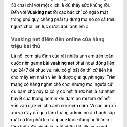
50 chai chỉ với một click là đủ thấy sức khủng rồi.
Đến với
Vuaking net
rồi các bác chỉ có ngập mặt
trong phú quý, chẳng phải tự dưng mà nó có cả triệu
người chơi liên tục được đâu anh em à.
Vuaking net điểm đến online của hàng
triệu bài thủ
Là nồi cơm gia đình của rất nhiều anh em trên toàn
quốc nên game bài
vuaking net
phải hoạt động liên
tục 24/7 để phục vụ, nếu có gì bất ổn thì cứ liên hệ
cho mấy em nhân viên là được giải quyết ngay. Trên
mạng có hàng nghìn chỗ chơi nhưng mọi người cứ
đu bám chỗ này là có lý do hết, trước hết là sự nhiệt
huyết của thằng admin khi dám ăn mì tôm để hết
vốn vào sự kiện cho anh em kiếm cơm. Vì các bro xả
xui và đây dữ quá làm thằng admin nó ăn hành sấp
mặt có lúc phải lên fanpage khoe đang ngồi ăn mì
tôm luôn, đó chính là một phần tất yếu của một