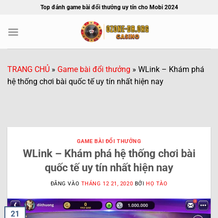
Bỏ
Top đánh game bài đổi thưởng uy tín cho Mobi 2024
qua
nội
dung
TRANG CHỦ
»
Game bài đổi thưởng
»
WLink – Khám phá
hệ thống chơi bài quốc tế uy tín nhất hiện nay
GAME BÀI ĐỔI THƯỞNG
WLink – Khám phá hệ thống chơi bài
quốc tế uy tín nhất hiện nay
ĐĂNG VÀO
THÁNG 12 21, 2020
BỞI
HỌ TÀO
21