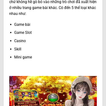
chứ không hề gò bó vào những trò chơi đã xuất hiện
ở nhiều trang game bài khác. Có đến 5 thể loại khác
nhau như:
Game bài
Game Slot
Casino
Skill
Mini game