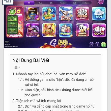
Th12
Nội Dung Bài Viết
Nhanh tay lắc hũ, chơi bài vận may sẽ đến!
Hệ thống game siêu “hịn”, siêu đa dạng chỉ có
tại wLink
Giao diện, cấu hình siêu khủng được thiết kế
độc quyền!
Tiện ích mà wLink mang lại
Dịch vụ đẳng cấp nhất trong làng game nổ hũ