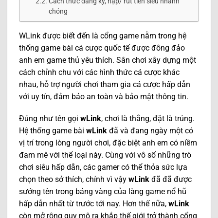
Cách thức đăng ký, nạp/ rút tiền siêu nhanh
chóng
WLink được biết đến là cổng game nằm trong hệ
thống game bài cá cược quốc tế được đông đảo
anh em game thủ yêu thích. Sân chơi xây dựng một
cách chỉnh chu với các hình thức cá cược khác
nhau, hỗ trợ người chơi tham gia cá cược hấp dẫn
với uy tín, đảm bảo an toàn và bảo mật thông tin.
Đúng như tên gọi
wLink
, chơi là thắng, đặt là trúng.
Hệ thống game bài
wLink
đã và đang ngày một có
vị trí trong lòng người chơi, đặc biệt anh em có niềm
đam mê với thể loại này. Cùng với vô số những trò
chơi siêu hấp dẫn, các gamer có thể thỏa sức lựa
chọn theo sở thích, chính vì vậy
wLink
đã đã được
sướng tên trong bảng vàng của làng game nổ hũ
hấp dẫn nhất từ trước tới nay. Hơn thế nữa,
wLink
còn mở rộng quy mô ra khắp thế giới trở thành cổng