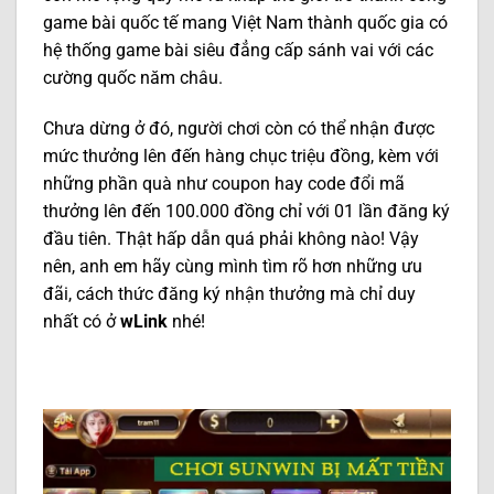
game bài quốc tế mang Việt Nam thành quốc gia có
hệ thống game bài siêu đẳng cấp sánh vai với các
cường quốc năm châu.
Chưa dừng ở đó, người chơi còn có thể nhận được
mức thưởng lên đến hàng chục triệu đồng, kèm với
những phần quà như coupon hay code đổi mã
thưởng lên đến 100.000 đồng chỉ với 01 lần đăng ký
đầu tiên. Thật hấp dẫn quá phải không nào! Vậy
nên, anh em hãy cùng mình tìm rõ hơn những ưu
đãi, cách thức đăng ký nhận thưởng mà chỉ duy
nhất có ở
wLink
nhé!