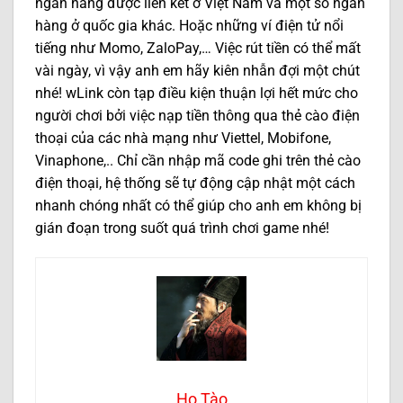
ngân hàng được liên kết ở Việt Nam và một số ngân
hàng ở quốc gia khác. Hoặc những ví điện tử nổi
tiếng như Momo, ZaloPay,… Việc rút tiền có thể mất
vài ngày, vì vậy anh em hãy kiên nhẫn đợi một chút
nhé! wLink còn tạp điều kiện thuận lợi hết mức cho
người chơi bởi việc nạp tiền thông qua thẻ cào điện
thoại của các nhà mạng như Viettel, Mobifone,
Vinaphone,.. Chỉ cần nhập mã code ghi trên thẻ cào
điện thoại, hệ thống sẽ tự động cập nhật một cách
nhanh chóng nhất có thể giúp cho anh em không bị
gián đoạn trong suốt quá trình chơi game nhé!
Họ Tào