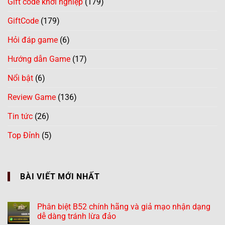
Gift code khởi nghiệp
(179)
GiftCode
(179)
Hỏi đáp game
(6)
Hướng dẫn Game
(17)
Nổi bật
(6)
Review Game
(136)
Tin tức
(26)
Top Đỉnh
(5)
BÀI VIẾT MỚI NHẤT
Phân biệt B52 chính hãng và giả mạo nhận dạng
dễ dàng tránh lừa đảo