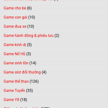
Game cho bé
(6)
Game con gái
(10)
Game đua xe
(10)
Game hành động & phiêu lưu
(2)
Game kinh dị
(5)
Game Nổ Hũ
(3)
Game sinh tồn
(14)
Game slot đổi thưởng
(4)
Game thể thao
(126)
Game Tuyển
(35)
Game Y8
(18)