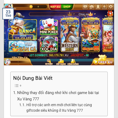
23
Th9
Nội Dung Bài Viết
Những thay đổi đáng nhớ khi chơi game bài tại
Xu Vàng 777
Hỗ trợ các anh em mới chơi liên tục cùng
giftcode siêu khủng ở Xu Vàng 777