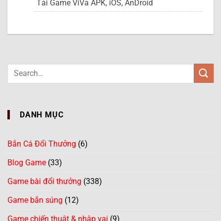
Tải Game ViVa APK, iOS, AnDroid
DANH MỤC
Bắn Cá Đổi Thưởng
(6)
Blog Game
(33)
Game bài đổi thưởng
(338)
Game bắn súng
(12)
Game chiến thuật & nhập vai
(9)