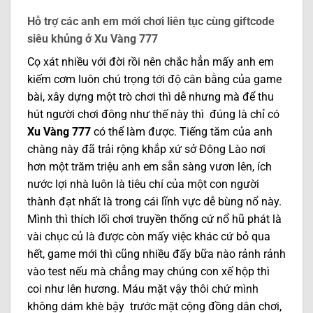
Hỗ trợ các anh em mới chơi liên tục cùng giftcode
siêu khủng ở Xu Vàng 777
Cọ xát nhiều với đời rồi nên chắc hẳn mấy anh em
kiếm cơm
luôn chú trọng tới độ cân bằng của game
bài, xây dựng một trò chơi thì dễ nhưng mà để thu
hút người chơi đông như thế này thì đúng là chỉ có
Xu Vàng 777
có thể làm được. Tiếng tăm của anh
chàng này đã trải rộng khắp xứ sở Đông Lào nơi
hơn một trăm triệu anh em sẵn sàng vươn lên, ích
nước lợi nhà luôn là tiêu chí của một con người
thành đạt nhất là trong cái lĩnh vực dễ bùng nổ này.
Mình thì thích lối chơi truyền thống cứ nổ hũ phát là
vài chục củ là được còn mấy việc khác cứ bỏ qua
hết, game mới thì cũng nhiều đấy bữa nào rảnh rảnh
vào test nếu mà chẳng may chúng con xế hộp thì
coi như lên hương. Máu mặt vậy thôi chứ mình
không dám khè bậy trước mặt cộng đồng dân chơi,