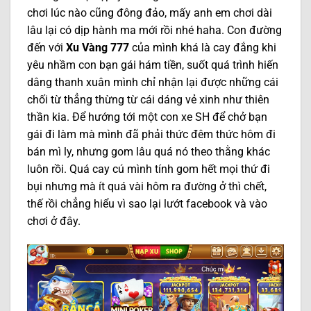
chơi lúc nào cũng đông đảo, mấy anh em chơi dài
lâu lại có dịp hành ma mới rồi nhé haha. Con đường
đến với
Xu Vàng 777
của mình khá là cay đắng khi
yêu nhầm con bạn gái hám tiền, suốt quá trình hiến
dâng thanh xuân mình chỉ nhận lại được những cái
chối từ thẳng thừng từ cái dáng vẻ xinh như thiên
thần kia. Để hướng tới một con xe SH để chở bạn
gái đi làm mà mình đã phải thức đêm thức hôm đi
bán mì ly, nhưng gom lâu quá nó theo thằng khác
luôn rồi. Quá cay cú mình tính gom hết mọi thứ đi
bụi nhưng mà ít quá vài hôm ra đường ở thì chết,
thế rồi chẳng hiểu vì sao lại lướt facebook và vào
chơi ở đây.