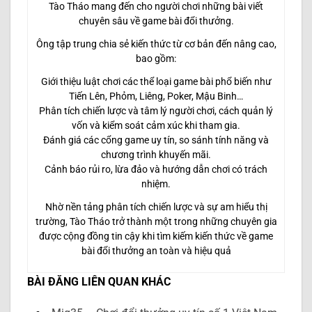
Tào Tháo mang đến cho người chơi những bài viết
chuyên sâu về game bài đổi thưởng.
Ông tập trung chia sẻ kiến thức từ cơ bản đến nâng cao,
bao gồm:
Giới thiệu luật chơi các thể loại game bài phổ biến như
Tiến Lên, Phỏm, Liêng, Poker, Mậu Binh…
Phân tích chiến lược và tâm lý người chơi, cách quản lý
vốn và kiểm soát cảm xúc khi tham gia.
Đánh giá các cổng game uy tín, so sánh tính năng và
chương trình khuyến mãi.
Cảnh báo rủi ro, lừa đảo và hướng dẫn chơi có trách
nhiệm.
Nhờ nền tảng phân tích chiến lược và sự am hiểu thị
trường, Tào Tháo trở thành một trong những chuyên gia
được cộng đồng tin cậy khi tìm kiếm kiến thức về game
bài đổi thưởng an toàn và hiệu quả
BÀI ĐĂNG LIÊN QUAN KHÁC