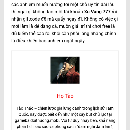
các anh em muốn hướng tới một chỗ uy tín dài lâu
thì ngại gì không tạo một tài khoản
Xu Vàng 777
rồi
nhận giftcode để mà quẩy ngay đi. Không có việc gì
mới làm là dễ dàng cả, muốn giải trí thì chơi free là
đủ kiếm thẻ cao rồi khỏi cần phải lằng nhằng chính
là điều khiến bao anh em ngất ngây.
Họ Tào
Tào Tháo – chiến lược gia lừng danh trong lịch sử Tam
Quốc, nay được biết đến như một cây bút chủ lực tại
gamebaidoithuong.mobi. Với tư duy nhạy bén, khả năng
phân tích sắc sảo và phong cách “dám nghĩ dám làm”,