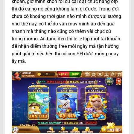
khoản, giờ mình khôn rồi cứ cài đặt chức năng otp
thì đố cả họ nó cũng không làm gì được. Trong đời
chưa có khoảng thời gian nào mình được vui sướng
như thế này, có thể do vận may mình ập đến quá
nhanh mà tháng nào cũng có thêm vài chục củ
trong momo. Ai đang đen thì lẹ lẹ lập một tài khoản
để nhận điểm thưởng free mỗi ngày mà tận hưởng
phút giải trí nếu hên thì có con SH dưới mông ngay
ấy mà.