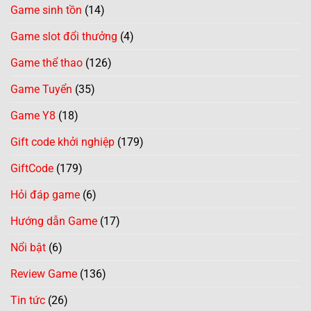
Game sinh tồn
(14)
Game slot đổi thưởng
(4)
Game thể thao
(126)
Game Tuyển
(35)
Game Y8
(18)
Gift code khởi nghiệp
(179)
GiftCode
(179)
Hỏi đáp game
(6)
Hướng dẫn Game
(17)
Nổi bật
(6)
Review Game
(136)
Tin tức
(26)