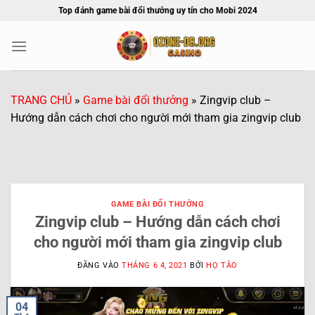
Bỏ
Top đánh game bài đổi thưởng uy tín cho Mobi 2024
qua
nội
dung
TRANG CHỦ
»
Game bài đổi thưởng
»
Zingvip club –
Hướng dẫn cách chơi cho người mới tham gia zingvip club
GAME BÀI ĐỔI THƯỞNG
Zingvip club – Hướng dẫn cách chơi
cho người mới tham gia zingvip club
ĐĂNG VÀO
THÁNG 6 4, 2021
BỞI
HỌ TÀO
04