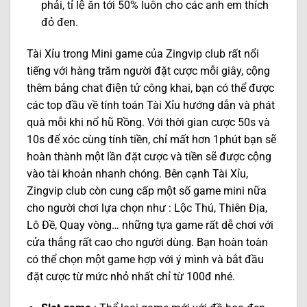
phải, tỉ lệ ăn tới 50% luôn cho các anh em thích
đỏ đen.
Tài Xỉu trong Mini game của Zingvip club rất nổi
tiếng với hàng trăm người đặt cược mỗi giây, cộng
thêm bảng chat điện tử công khai, bạn có thể được
các top đầu về tính toán Tài Xỉu hướng dẫn và phát
quà mỗi khi nổ hũ Rồng. Với thời gian cược 50s và
10s để xóc cùng tính tiền, chỉ mất hơn 1phút bạn sẽ
hoàn thành một lần đặt cược và tiền sẽ được cộng
vào tài khoản nhanh chóng. Bên cạnh Tài Xỉu,
Zingvip club còn cung cấp một số game mini nữa
cho người chơi lựa chọn như : Lộc Thú, Thiên Địa,
Lô Đề, Quay vòng… những tựa game rất dễ chơi với
cửa thắng rất cao cho người dùng. Bạn hoàn toàn
có thể chọn một game hợp với ý mình và bắt đầu
đặt cược từ mức nhỏ nhất chỉ từ 100đ nhé.