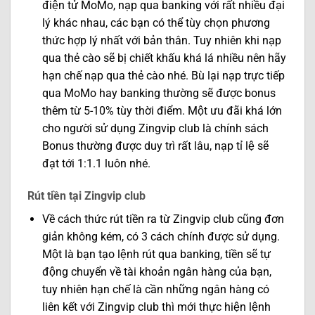
điện tử MoMo, nạp qua banking với rất nhiều đại
lý khác nhau, các bạn có thể tùy chọn phương
thức hợp lý nhất với bản thân. Tuy nhiên khi nạp
qua thẻ cào sẽ bị chiết khấu khá lá nhiều nên hãy
hạn chế nạp qua thẻ cào nhé. Bù lại nạp trực tiếp
qua MoMo hay banking thường sẽ được bonus
thêm từ 5-10% tùy thời điểm. Một ưu đãi khá lớn
cho người sử dụng Zingvip club là chính sách
Bonus thường được duy trì rất lâu, nạp tỉ lệ sẽ
đạt tới 1:1.1 luôn nhé.
Rút tiền tại Zingvip club
Về cách thức rút tiền ra từ Zingvip club cũng đơn
giản không kém, có 3 cách chính được sử dụng.
Một là bạn tạo lệnh rút qua banking, tiền sẽ tự
động chuyển về tài khoản ngân hàng của bạn,
tuy nhiên hạn chế là cần những ngân hàng có
liên kết với Zingvip club thì mới thực hiện lệnh