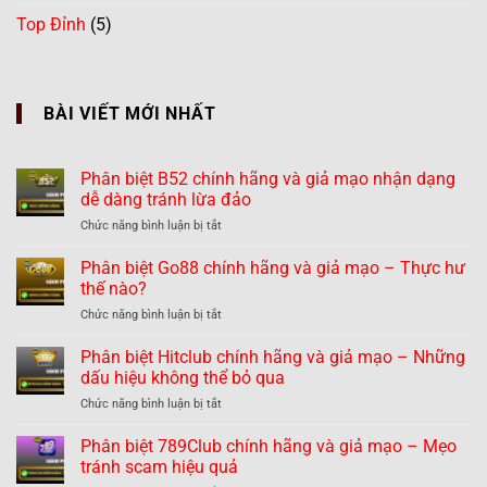
Top Đỉnh
(5)
BÀI VIẾT MỚI NHẤT
Phân biệt B52 chính hãng và giả mạo nhận dạng
dễ dàng tránh lừa đảo
ở
Chức năng bình luận bị tắt
Phân
biệt
Phân biệt Go88 chính hãng và giả mạo – Thực hư
B52
thế nào?
chính
ở
Chức năng bình luận bị tắt
hãng
Phân
và
biệt
Phân biệt Hitclub chính hãng và giả mạo – Những
giả
Go88
mạo
dấu hiệu không thể bỏ qua
chính
nhận
ở
Chức năng bình luận bị tắt
hãng
dạng
Phân
và
dễ
biệt
Phân biệt 789Club chính hãng và giả mạo – Mẹo
giả
dàng
Hitclub
mạo
tránh scam hiệu quả
tránh
chính
–
lừa