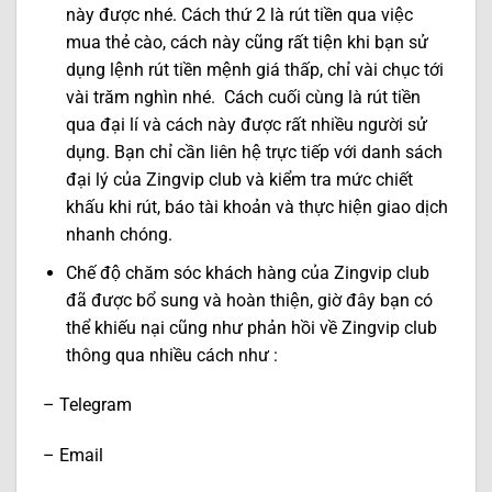
này được nhé. Cách thứ 2 là rút tiền qua việc
mua thẻ cào, cách này cũng rất tiện khi bạn sử
dụng lệnh rút tiền mệnh giá thấp, chỉ vài chục tới
vài trăm nghìn nhé. Cách cuối cùng là rút tiền
qua đại lí và cách này được rất nhiều người sử
dụng. Bạn chỉ cần liên hệ trực tiếp với danh sách
đại lý của Zingvip club và kiểm tra mức chiết
khấu khi rút, báo tài khoản và thực hiện giao dịch
nhanh chóng.
Chế độ chăm sóc khách hàng của Zingvip club
đã được bổ sung và hoàn thiện, giờ đây bạn có
thể khiếu nại cũng như phản hồi về Zingvip club
thông qua nhiều cách như :
– Telegram
– Email