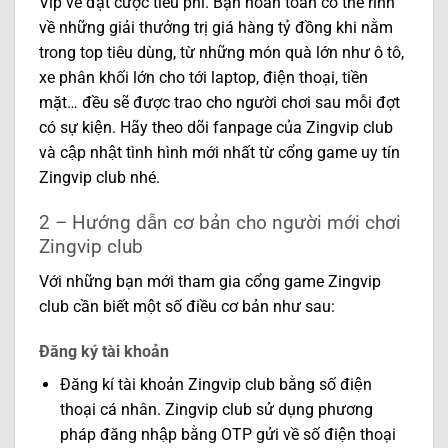
Vip về đặt cược tiêu phí. Bạn hoàn toàn có thể rinh
về những giải thưởng trị giá hàng tỷ đồng khi nằm
trong top tiêu dùng, từ những món quà lớn như ô tô,
xe phân khối lớn cho tới laptop, điện thoại, tiền
mặt… đều sẽ được trao cho người chơi sau mỗi đợt
có sự kiện. Hãy theo dõi fanpage của Zingvip club
và cập nhật tình hình mới nhất từ cổng game uy tín
Zingvip club nhé.
2 – Hướng dẫn cơ bản cho người mới chơi
Zingvip club
Với những bạn mới tham gia cổng game Zingvip
club cần biết một số điều cơ bản như sau:
Đăng ký tài khoản
Đăng kí tài khoản Zingvip club bằng số điện
thoại cá nhân. Zingvip club sử dụng phương
pháp đăng nhập bằng OTP gửi về số điện thoại