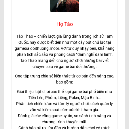
Họ Tào
Tào Tháo – chiến lược gia lừng danh trong lịch sử Tam
Quốc, nay được biết đến như một cây bút chủ lực tại
gamebaidoithuong.mobi. Với tư duy nhạy bén, khả năng
phân tích sắc sảo và phong cách “dám nghĩ dám làm”,
Tào Tháo mang đến cho người chơi những bài viết
chuyên sâu về game bài đổi thưởng.
Ông tập trung chia sẻ kiến thức từ cơ bản đến nâng cao,
bao gồm:
Giới thiệu luật chơi các thể loại game bài phổ biến như
Tiến Lên, Phỏm, Liêng, Poker, Mậu Binh…
Phân tích chiến lược và tâm lý người chơi, cách quản lý
vốn và kiểm soát cảm xúc khi tham gia.
Đánh giá các cổng game uy tín, so sánh tính năng và
chương trình khuyến mãi.
Cảnh báo rủi ro, lừa đảo và hướng dẫn chơi có trách