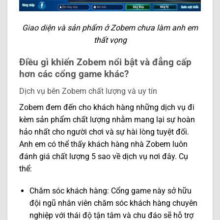
Giao diện và sản phẩm ở Zobem chưa làm anh em
thất vọng
Điều gì khiến Zobem nổi bật và đẳng cấp
hơn các cổng game khác?
Dịch vụ bên Zobem chất lượng và uy tín
Zobem đem đến cho khách hàng những dịch vụ đi
kèm sản phẩm chất lượng nhằm mang lại sự hoàn
hảo nhất cho người chơi và sự hài lòng tuyệt đối.
Anh em có thể thấy khách hàng nhà Zobem luôn
đánh giá chất lượng 5 sao về dịch vụ nơi đây. Cụ
thể:
Chăm sóc khách hàng: Cổng game này sở hữu
đội ngũ nhân viên chăm sóc khách hàng chuyên
nghiệp với thái độ tận tâm và chu đáo sẽ hỗ trợ