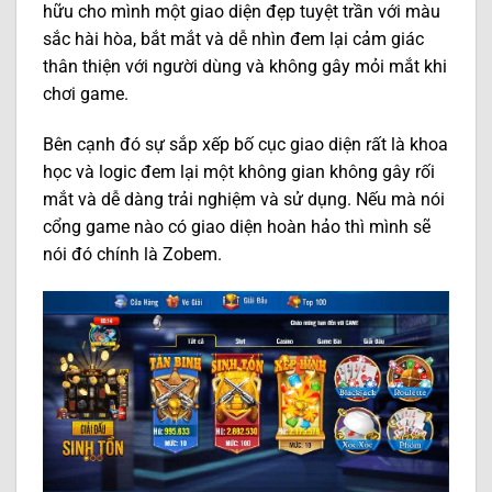
hữu cho mình một giao diện đẹp tuyệt trần với màu
sắc hài hòa, bắt mắt và dễ nhìn đem lại cảm giác
thân thiện với người dùng và không gây mỏi mắt khi
chơi game.
Bên cạnh đó sự sắp xếp bố cục giao diện rất là khoa
học và logic đem lại một không gian không gây rối
mắt và dễ dàng trải nghiệm và sử dụng. Nếu mà nói
cổng game nào có giao diện hoàn hảo thì mình sẽ
nói đó chính là Zobem.