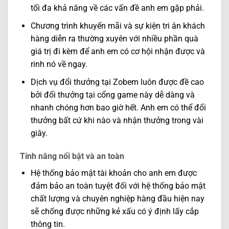
tối đa khả năng về các vấn đề anh em gặp phải.
Chương trình khuyến mãi và sự kiện tri ân khách
hàng diễn ra thường xuyên với nhiều phần quà
giá trị đi kèm để anh em có cơ hội nhận được và
rinh nó về ngay.
Dịch vụ đổi thưởng tại Zobem luôn được đề cao
bởi đổi thưởng tại cổng game này dễ dàng và
nhanh chóng hơn bao giờ hết. Anh em có thể đổi
thưởng bất cứ khi nào và nhận thưởng trong vài
giây.
Tính năng nổi bật và an toàn
Hệ thống bảo mật tài khoản cho anh em được
đảm bảo an toàn tuyệt đối với hệ thống bảo mật
chất lượng và chuyên nghiệp hàng đầu hiện nay
sẽ chống được những kẻ xấu có ý định lấy cắp
thông tin.