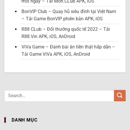
mỗi ngày – Tải Mon.CLub APK, iOS
BonVIP Club – Quay hũ siêu đỉnh tại Việt Nam
– Tải Game BonVIP phiên bản APK, iOS
R88 CLub – Đổi thưởng quốc tế 2022 – Tải
R88.Vin APK, iOS, AnDroid
ViVa Game – Đánh bài ăn tiền thật hấp dẫn –
Tải Game ViVa APK, iOS, AnDroid
DANH MỤC