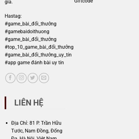
Giftcode
gia.
Hastag:
#game_bài_đổi_thưởng
#gamebaidoithuong
#game_bài_đổi_thưởng
#top_10_game_bài_đổi_thưởng
#game_bài_đổi_thưởng_uy_tín
#app game đánh bài uy tín
LIÊN HỆ
Địa Chỉ: 81 P. Trần Hữu
Tước, Nam Đồng, Đống
Đa, Hà Nội, Việt Nam