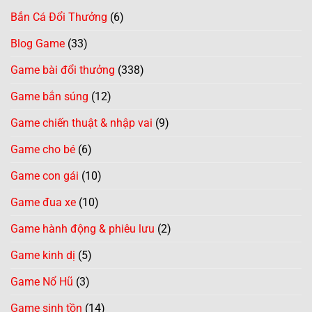
Bắn Cá Đổi Thưởng
(6)
Blog Game
(33)
Game bài đổi thưởng
(338)
Game bắn súng
(12)
Game chiến thuật & nhập vai
(9)
Game cho bé
(6)
Game con gái
(10)
Game đua xe
(10)
Game hành động & phiêu lưu
(2)
Game kinh dị
(5)
Game Nổ Hũ
(3)
Game sinh tồn
(14)