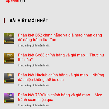
Top Đỉnh
(5)
BÀI VIẾT MỚI NHẤT
Phân biệt B52 chính hãng và giả mạo nhận dạng
dễ dàng tránh lừa đảo
ở
Chức năng bình luận bị tắt
Phân
biệt
Phân biệt Go88 chính hãng và giả mạo – Thực hư
B52
thế nào?
chính
ở
Chức năng bình luận bị tắt
hãng
Phân
và
biệt
Phân biệt Hitclub chính hãng và giả mạo – Những
giả
Go88
mạo
dấu hiệu không thể bỏ qua
chính
nhận
ở
Chức năng bình luận bị tắt
hãng
dạng
Phân
và
dễ
biệt
Phân biệt 789Club chính hãng và giả mạo – Mẹo
giả
dàng
Hitclub
mạo
tránh scam hiệu quả
tránh
chính
–
lừa
ở
Chức năng bình luận bị tắt
hãng
Thực
đảo