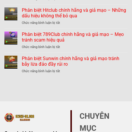
Phân
và
biệt
Phân biệt Hitclub chính hãng và giả mạo – Những
giả
Go88
mạo
dấu hiệu không thể bỏ qua
chính
nhận
ở
Chức năng bình luận bị tắt
hãng
dạng
Phân
và
dễ
biệt
Phân biệt 789Club chính hãng và giả mạo – Mẹo
giả
dàng
Hitclub
mạo
tránh scam hiệu quả
tránh
chính
–
lừa
ở
Chức năng bình luận bị tắt
hãng
Thực
đảo
Phân
và
hư
biệt
Phân biệt Sunwin chính hãng và giả mạo tránh
giả
thế
789Club
mạo
bẫy lừa đảo đầy rủi ro
nào?
chính
–
ở
Chức năng bình luận bị tắt
hãng
Những
Phân
và
dấu
biệt
giả
hiệu
Sunwin
mạo
không
chính
–
thể
hãng
Mẹo
bỏ
và
tránh
qua
giả
scam
mạo
hiệu
CHUYÊN
tránh
quả
bẫy
MỤC
lừa
đảo