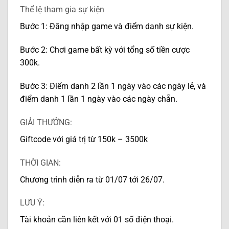
Thể lệ tham gia sự kiện
Bước 1: Đăng nhập game và điểm danh sự kiện.
Bước 2: Chơi game bất kỳ với tổng số tiền cược
300k.
Bước 3: Điểm danh 2 lần 1 ngày vào các ngày lẻ, và
điểm danh 1 lần 1 ngày vào các ngày chẵn.
GIẢI THƯỞNG:
Giftcode với giá trị từ 150k – 3500k
THỜI GIAN:
Chương trình diễn ra từ 01/07 tới 26/07.
LƯU Ý:
Tài khoản cần liên kết với 01 số điện thoại.