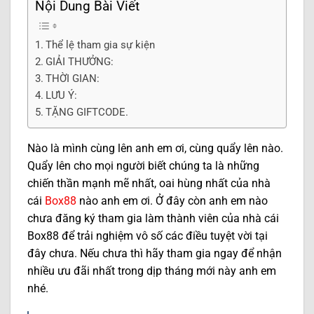
Nội Dung Bài Viết
Thể lệ tham gia sự kiện
GIẢI THƯỞNG:
THỜI GIAN:
LƯU Ý:
TẶNG GIFTCODE.
Nào là mình cùng lên anh em ơi, cùng quẩy lên nào.
Quẩy lên cho mọi người biết chúng ta là những
chiến thần mạnh mẽ nhất, oai hùng nhất của nhà
cái
Box88
nào anh em ơi. Ở đây còn anh em nào
chưa đăng ký tham gia làm thành viên của nhà cái
Box88 để trải nghiệm vô số các điều tuyệt vời tại
đây chưa. Nếu chưa thì hãy tham gia ngay để nhận
nhiều ưu đãi nhất trong dịp tháng mới này anh em
nhé.