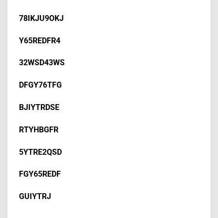
78IKJU9OKJ
Y65REDFR4
32WSD43WS
DFGY76TFG
BJIYTRDSE
RTYHBGFR
5YTRE2QSD
FGY65REDF
GUIYTRJ