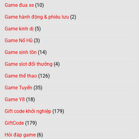
Game đua xe
(10)
Game hành động & phiêu lưu
(2)
Game kinh dị
(5)
Game Nổ Hũ
(3)
Game sinh tồn
(14)
Game slot đổi thưởng
(4)
Game thể thao
(126)
Game Tuyển
(35)
Game Y8
(18)
Gift code khởi nghiệp
(179)
GiftCode
(179)
Hỏi đáp game
(6)