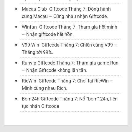
Macau Club Giftcode Tháng 7: Đồng hành
cùng Macau – Cùng nhau nhận Giftcode.
Winfun Giftcode Tháng 7: Tham gia hết mình
– Nhận giftcode hết hồn.
V99 Win Giftcode Tháng 7: Chiến cùng V99 –
Thắng tới 99%.
Runvip Giftcode Tháng 7: Tham gia game Run
– Nhận Giftcode không lăn tăn.
RicWin Giftcode Tháng 7: Chơi tại RicWin –
Mình cùng nhau Rich.
Bom24h Giftcode Tháng 7: Nổ “bom” 24h, liên
tục nhận Giftcode