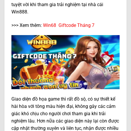
tuyệt vời khi tham gia trải nghiệm tại nhà cái
Win888.
>>> Xem thêm:
Win68 Giftcode Tháng 7
Giao diện đồ họa game thì rất đồ sộ, có sự thiết kế
hài hòa với tông màu hiện đại, không gây các cảm
giác khó chịu cho người chơi tham gia khi trải
nghiệm lâu. Hơn nữa các giao diện này lại còn được
cập nhật thường xuyên và liên tục, nhận được nhiều