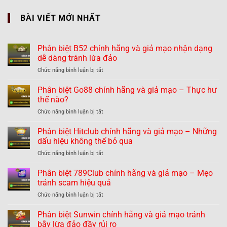
BÀI VIẾT MỚI NHẤT
Phân biệt B52 chính hãng và giả mạo nhận dạng
dễ dàng tránh lừa đảo
ở
Chức năng bình luận bị tắt
Phân
biệt
Phân biệt Go88 chính hãng và giả mạo – Thực hư
B52
thế nào?
chính
ở
Chức năng bình luận bị tắt
hãng
Phân
và
biệt
Phân biệt Hitclub chính hãng và giả mạo – Những
giả
Go88
mạo
dấu hiệu không thể bỏ qua
chính
nhận
ở
Chức năng bình luận bị tắt
hãng
dạng
Phân
và
dễ
biệt
Phân biệt 789Club chính hãng và giả mạo – Mẹo
giả
dàng
Hitclub
mạo
tránh scam hiệu quả
tránh
chính
–
lừa
ở
Chức năng bình luận bị tắt
hãng
Thực
đảo
Phân
và
hư
biệt
Phân biệt Sunwin chính hãng và giả mạo tránh
giả
thế
789Club
mạo
bẫy lừa đảo đầy rủi ro
nào?