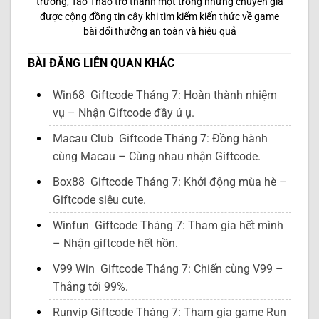
trường, Tào Tháo trở thành một trong những chuyên gia
được cộng đồng tin cậy khi tìm kiếm kiến thức về game
bài đổi thưởng an toàn và hiệu quả
BÀI ĐĂNG LIÊN QUAN KHÁC
Win68 Giftcode Tháng 7: Hoàn thành nhiệm
vụ – Nhận Giftcode đầy ú ụ.
Macau Club Giftcode Tháng 7: Đồng hành
cùng Macau – Cùng nhau nhận Giftcode.
Box88 Giftcode Tháng 7: Khởi động mùa hè –
Giftcode siêu cute.
Winfun Giftcode Tháng 7: Tham gia hết mình
– Nhận giftcode hết hồn.
V99 Win Giftcode Tháng 7: Chiến cùng V99 –
Thắng tới 99%.
Runvip Giftcode Tháng 7: Tham gia game Run