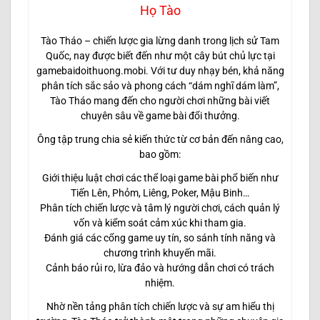
Họ Tào
Tào Tháo – chiến lược gia lừng danh trong lịch sử Tam
Quốc, nay được biết đến như một cây bút chủ lực tại
gamebaidoithuong.mobi. Với tư duy nhạy bén, khả năng
phân tích sắc sảo và phong cách “dám nghĩ dám làm”,
Tào Tháo mang đến cho người chơi những bài viết
chuyên sâu về game bài đổi thưởng.
Ông tập trung chia sẻ kiến thức từ cơ bản đến nâng cao,
bao gồm:
Giới thiệu luật chơi các thể loại game bài phổ biến như
Tiến Lên, Phỏm, Liêng, Poker, Mậu Binh…
Phân tích chiến lược và tâm lý người chơi, cách quản lý
vốn và kiểm soát cảm xúc khi tham gia.
Đánh giá các cổng game uy tín, so sánh tính năng và
chương trình khuyến mãi.
Cảnh báo rủi ro, lừa đảo và hướng dẫn chơi có trách
nhiệm.
Nhờ nền tảng phân tích chiến lược và sự am hiểu thị