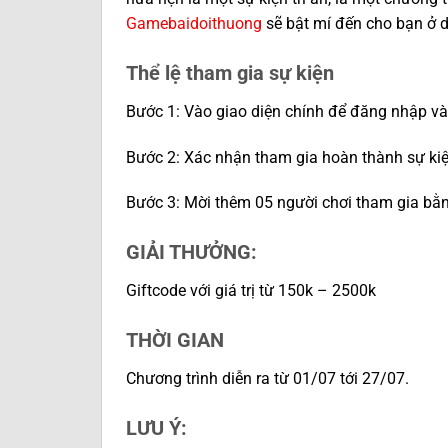
Gamebaidoithuong
sẽ bật mí đến cho bạn ở d
Thể lệ tham gia sự kiện
Bước 1: Vào giao diện chính để đăng nhập v
Bước 2: Xác nhận tham gia hoàn thành sự kiệ
Bước 3: Mời thêm 05 người chơi tham gia bằng
GIẢI THƯỞNG:
Giftcode với giá trị từ 150k – 2500k
THỜI GIAN
Chương trình diễn ra từ 01/07 tới 27/07.
LƯU Ý: