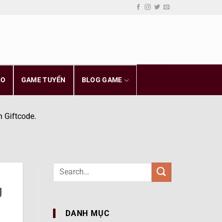
AO
GAME TUYỂN
BLOG GAME
 Giftcode.
g
DANH MỤC