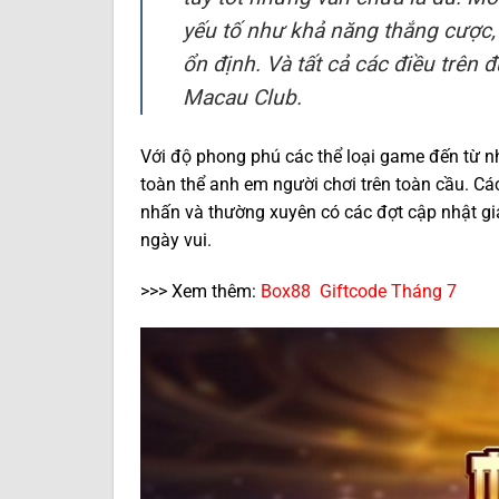
yếu tố như khả năng thắng cược, 
ổn định. Và tất cả các điều trên 
Macau Club.
Với độ phong phú các thể loại game đến từ n
toàn thể anh em người chơi trên toàn cầu. Cá
nhấn và thường xuyên có các đợt cập nhật g
ngày vui.
>>> Xem thêm:
Box88 Giftcode Tháng 7