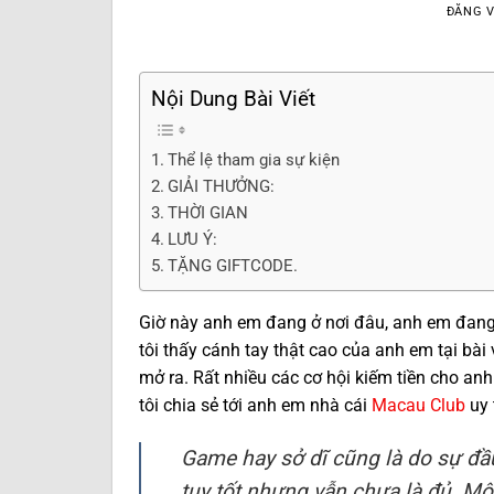
ĐĂNG 
Nội Dung Bài Viết
Thể lệ tham gia sự kiện
GIẢI THƯỞNG:
THỜI GIAN
LƯU Ý:
TẶNG GIFTCODE.
Giờ này anh em đang ở nơi đâu, anh em đang 
tôi thấy cánh tay thật cao của anh em tại bài
mở ra. Rất nhiều các cơ hội kiếm tiền cho a
tôi chia sẻ tới anh em nhà cái
Macau Club
uy 
Game hay sở dĩ cũng là do sự đầu
tuy tốt nhưng vẫn chưa là đủ. Mô