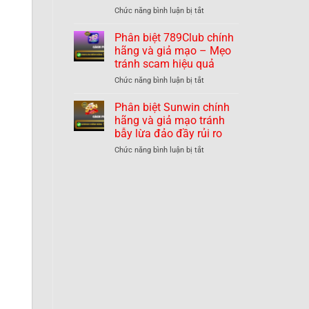
giả
tránh
ở
Chức năng bình luận bị tắt
mạo
lừa
Phân
–
đảo
biệt
Phân biệt 789Club chính
Thực
Hitclub
hãng và giả mạo – Mẹo
hư
chính
tránh scam hiệu quả
thế
hãng
nào?
ở
Chức năng bình luận bị tắt
và
Phân
giả
biệt
mạo
Phân biệt Sunwin chính
789Club
–
hãng và giả mạo tránh
chính
Những
bẫy lừa đảo đầy rủi ro
hãng
dấu
ở
Chức năng bình luận bị tắt
và
hiệu
Phân
giả
không
biệt
mạo
thể
Sunwin
–
bỏ
chính
Mẹo
qua
hãng
tránh
và
scam
giả
hiệu
mạo
quả
tránh
bẫy
lừa
đảo
đầy