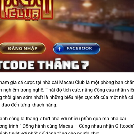
h tham gia cá cược tại nhà cái Macau Club là một phòng ban ch
h nghiệm trong nghề. Thái độ tích cực, năng động của nhân viê
ng thời gian sớm nhất là những biểu hiện cực tốt của một nhà cá
hu đáo đến từng khách hàng.
hành công là tháng 7 bứt phá với nhiều phần quà mà nhà cái
ơng trình “ Đồng hành cùng Macau – Cùng nhau nhận Giftcode
trình tuyệt vời nhất để dành tặng cho người chơi.