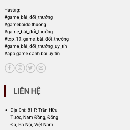
Hastag:
#game_bài_đổi_thưởng
#gamebaidoithuong
#game_bài_đổi_thưởng
#top_10_game_bài_đổi_thưởng
#game_bài_đổi_thưởng_uy_tín
#app game đánh bài uy tín
LIÊN HỆ
Địa Chỉ: 81 P. Trần Hữu
Tước, Nam Đồng, Đống
Đa, Hà Nội, Việt Nam