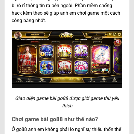
bị rò rỉ thông tin ra bên ngoài. Phần mềm chống
hack kèm theo sẽ giúp anh em chơi game một cách
công bằng nhất.
Giao diện game bài go88 được giới game thủ yêu
thích
Chơi game bài go88 như thế nào?
Ở go88 anh em không phải lo nghĩ sự thiếu thốn thể