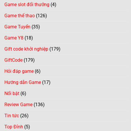
Game slot đổi thưởng
(4)
Game thể thao
(126)
Game Tuyển
(35)
Game Y8
(18)
Gift code khởi nghiệp
(179)
GiftCode
(179)
Hỏi đáp game
(6)
Hướng dẫn Game
(17)
Nổi bật
(6)
Review Game
(136)
Tin tức
(26)
Top Đỉnh
(5)