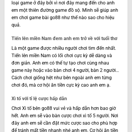
loại game ở đây bởi vì nơi đây mang đến cho anh
em một thiên đường game đồ sộ. Mình sẽ giúp anh
em chơi game bài go88 như thế nào sao cho hiệu
quả.
Tiến lên miền Nam đem anh em trở về với tuổi thơ
Là một game được nhiều người chơi tìm đến nhất.
Tiến lên miền Nam có lối chơi cực kỳ dễ dàng và
đơn giản. Anh em có thể tự tạo chơi cùng nhau
game này hoặc vào bàn chơi 4 người, bàn 2 người…
Cách chơi giống hệt như bên ngoài anh em từng
chơi đó, mà cơ hội ăn tiền cực kỳ cao anh em ạ.
Xì tố với tỉ lệ cược hấp dẫn
Chơi Xì tố bên go88 vui vẻ và hấp dẫn hơn bao giờ
hết. Anh em sẽ vào bàn cược chơi xì tố 5 người. Nơi
đây anh em sẽ cần đặt mức cược sao cho phù hợp
để tránh mất tiền nhanh nhé anh em. Cơ hội ăn tiền