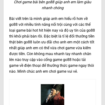
Chơi game bài bên go88 giúp anh em làm giàu
nhanh chóng
Bài viết trên là mình giúp anh em hiểu rõ hơn về
go88 với nhiều tính năng nổi trội cùng với các thể
loại game bài hot hit hiện nay và độ uy tín của go88
thì khỏi phải bàn rồi. Đặc biệt là tỉ lệ đổi thưởng tiền
thật bên go88 luôn ưu đãi cho anh em một cách tốt
nhất giúp anh em có thể vừa chơi game vừa kiếm
được tiền. Còn không mau nhanh tay nhanh chân
lên nào truy cập vào cổng game go88 hoặc tải
game về điện thoại để thưởng thức game ngay thôi
nào. Mình chúc anh em chơi game vui vẻ.