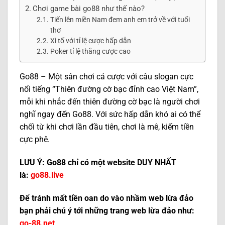
Chơi game bài go88 như thế nào?
Tiến lên miền Nam đem anh em trở về với tuổi
thơ
Xì tố với tỉ lệ cược hấp dẫn
Poker tỉ lệ thắng cược cao
Go88 – Một sân chơi cá cược với câu slogan cực
nổi tiếng “Thiên đường cờ bạc đỉnh cao Việt Nam”,
mỗi khi nhắc đến thiên đường cờ bạc là người chơi
nghĩ ngay đến Go88. Với sức hấp dẫn khó ai có thể
chối từ khi chơi lần đầu tiên, chơi là mê, kiếm tiền
cực phê.
LƯU Ý: Go88 chỉ có một website DUY NHẤT
là:
go88.live
Để tránh mất tiền oan do vào nhầm web lừa đảo
bạn phải chú ý tới những trang web lừa đảo như:
go-88.net