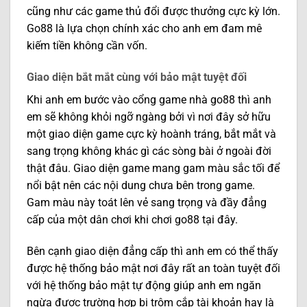
cũng như các game thủ đổi được thưởng cực kỳ lớn.
Go88 là lựa chọn chính xác cho anh em đam mê
kiếm tiền không cần vốn.
Giao diện bắt mắt cùng với bảo mật tuyệt đối
Khi anh em bước vào cổng game nhà go88 thì anh
em sẽ không khỏi ngỡ ngàng bởi vì nơi đây sở hữu
một giao diện game cực kỳ hoành tráng, bắt mắt và
sang trọng không khác gì các sòng bài ở ngoài đời
thật đâu. Giao diện game mang gam màu sắc tối để
nổi bật nên các nội dung chưa bên trong game.
Gam màu này toát lên vẻ sang trọng và đầy đẳng
cấp của một dân chơi khi chơi go88 tại đây.
Bên cạnh giao diện đẳng cấp thì anh em có thể thấy
được hệ thống bảo mật nơi đây rất an toàn tuyệt đối
với hệ thống bảo mật tự động giúp anh em ngăn
ngừa được trường hợp bị trộm cắp tài khoản hay là