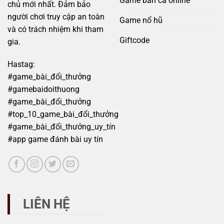
Game bắn cá online
chủ mới nhất. Đảm bảo
người chơi truy cập an toàn
Game nổ hũ
và có trách nhiệm khi tham
Giftcode
gia.
Hastag:
#game_bài_đổi_thưởng
#gamebaidoithuong
#game_bài_đổi_thưởng
#top_10_game_bài_đổi_thưởng
#game_bài_đổi_thưởng_uy_tín
#app game đánh bài uy tín
LIÊN HỆ