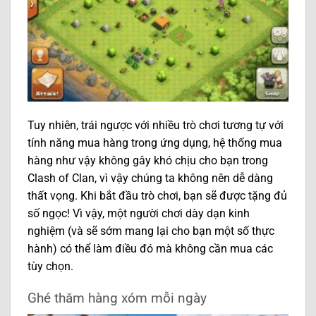
Tuy nhiên, trái ngược với nhiều trò chơi tương tự với
tính năng mua hàng trong ứng dụng, hệ thống mua
hàng như vậy không gây khó chịu cho bạn trong
Clash of Clan, vì vậy chúng ta không nên dễ dàng
thất vọng. Khi bắt đầu trò chơi, bạn sẽ được tặng đủ
số ngọc! Vì vậy, một người chơi dày dạn kinh
nghiệm (và sẽ sớm mang lại cho bạn một số thực
hành) có thể làm điều đó mà không cần mua các
tùy chọn.
Ghé thăm hàng xóm mỗi ngày