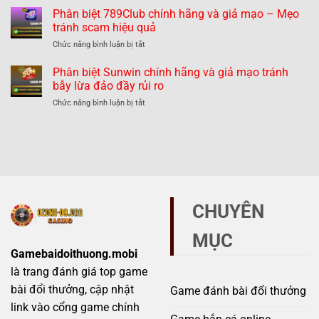
dễ
biệt
Phân biệt 789Club chính hãng và giả mạo – Mẹo
giả
dàng
Hitclub
mạo
tránh scam hiệu quả
tránh
chính
–
lừa
ở
Chức năng bình luận bị tắt
hãng
Thực
đảo
Phân
và
hư
biệt
Phân biệt Sunwin chính hãng và giả mạo tránh
giả
thế
789Club
mạo
bẫy lừa đảo đầy rủi ro
nào?
chính
–
ở
Chức năng bình luận bị tắt
hãng
Những
Phân
và
dấu
biệt
giả
hiệu
Sunwin
mạo
không
chính
–
thể
hãng
Mẹo
bỏ
và
tránh
qua
giả
scam
mạo
hiệu
CHUYÊN
tránh
quả
bẫy
MỤC
lừa
đảo
Gamebaidoithuong.mobi
đầy
là trang đánh giá top game
rủi
ro
bài đổi thưởng, cập nhật
Game đánh bài đổi thưởng
link vào cổng game chính