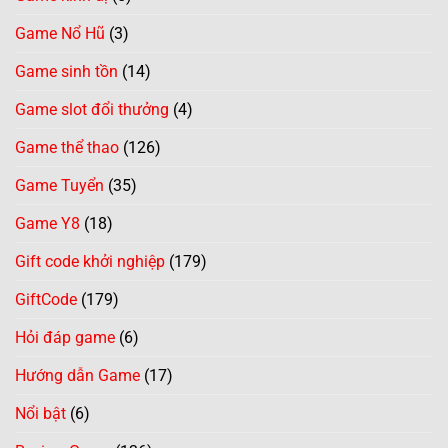
Game Nổ Hũ
(3)
Game sinh tồn
(14)
Game slot đổi thưởng
(4)
Game thể thao
(126)
Game Tuyển
(35)
Game Y8
(18)
Gift code khởi nghiệp
(179)
GiftCode
(179)
Hỏi đáp game
(6)
Hướng dẫn Game
(17)
Nổi bật
(6)