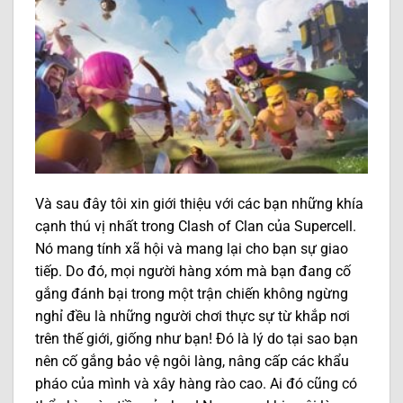
Và sau đây tôi xin giới thiệu với các bạn những khía
cạnh thú vị nhất trong Clash of Clan của Supercell.
Nó mang tính xã hội và mang lại cho bạn sự giao
tiếp. Do đó, mọi người hàng xóm mà bạn đang cố
gắng đánh bại trong một trận chiến không ngừng
nghỉ đều là những người chơi thực sự từ khắp nơi
trên thế giới, giống như bạn! Đó là lý do tại sao bạn
nên cố gắng bảo vệ ngôi làng, nâng cấp các khẩu
pháo của mình và xây hàng rào cao. Ai đó cũng có