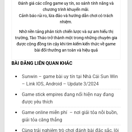
Đánh giá các cổng game uy tín, so sánh tính năng và
chương trình khuyến mãi.
Cảnh báo rủi ro, lừa đảo và hướng dẫn chơi có trách
nhiệm.
Nhờ nền tảng phân tích chiến lược và sự am hiểu thị
trường, Tào Tháo trở thành một trong những chuyên gia
được cộng đồng tin cậy khi tìm kiếm kiến thức về game
bài đổi thưởng an toàn và hiệu quả
BÀI ĐĂNG LIÊN QUAN KHÁC
Sunwin – game bài uy tín tại Nhà Cái Sun Win
– Link IOS, Android – Update 3/2024
Game stick empires đang nổi hiện nay đang
được yêu thích
Game online miễn phí – nơi giải tỏa nỗi buồn,
giải tỏa căng thẳng
Cùng trải nghiệm trò chơi đánh bài đặc sắc, lôi