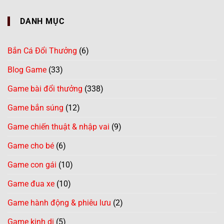
DANH MỤC
Bắn Cá Đổi Thưởng
(6)
Blog Game
(33)
Game bài đổi thưởng
(338)
Game bắn súng
(12)
Game chiến thuật & nhập vai
(9)
Game cho bé
(6)
Game con gái
(10)
Game đua xe
(10)
Game hành động & phiêu lưu
(2)
Game kinh dị
(5)