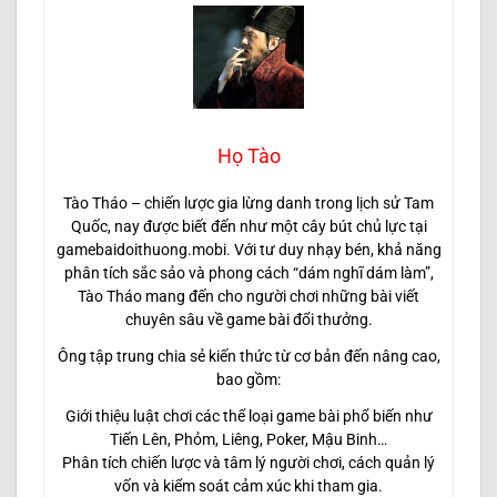
Họ Tào
Tào Tháo – chiến lược gia lừng danh trong lịch sử Tam
Quốc, nay được biết đến như một cây bút chủ lực tại
gamebaidoithuong.mobi. Với tư duy nhạy bén, khả năng
phân tích sắc sảo và phong cách “dám nghĩ dám làm”,
Tào Tháo mang đến cho người chơi những bài viết
chuyên sâu về game bài đổi thưởng.
Ông tập trung chia sẻ kiến thức từ cơ bản đến nâng cao,
bao gồm:
Giới thiệu luật chơi các thể loại game bài phổ biến như
Tiến Lên, Phỏm, Liêng, Poker, Mậu Binh…
Phân tích chiến lược và tâm lý người chơi, cách quản lý
vốn và kiểm soát cảm xúc khi tham gia.