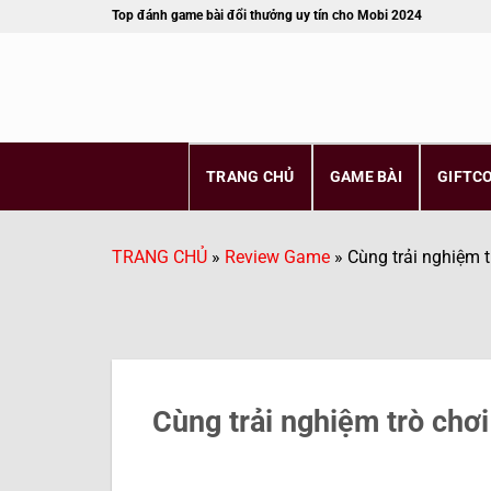
Bỏ
Top đánh game bài đổi thưởng uy tín cho Mobi 2024
qua
nội
dung
TRANG CHỦ
GAME BÀI
GIFTC
TRANG CHỦ
»
Review Game
»
Cùng trải nghiệm t
Cùng trải nghiệm trò chơi