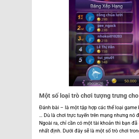
Một số loại trò chơi tượng trưng ch
Đánh bài – là một tập hợp các thể loại game k
… Dù là chơi trực tuyến trên mạng nhưng nó đ
Ngoài ra, chỉ cần có một tài khoản thì bạn 
nhất định. Dưới đây sẽ là một số trò chơi tr