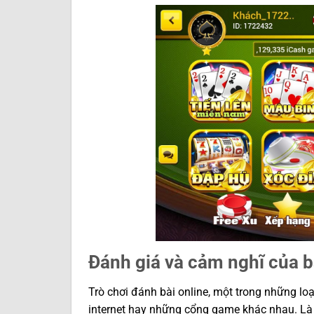
Đánh giá và cảm nghĩ của 
Trò chơi đánh bài online, một trong những lo
internet hay những cổng game khác nhau. Là 