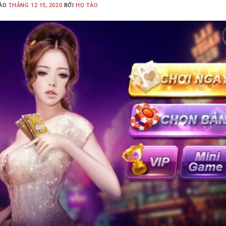
VÀO
THÁNG 12 15, 2020
BỞI
HỌ TÀO