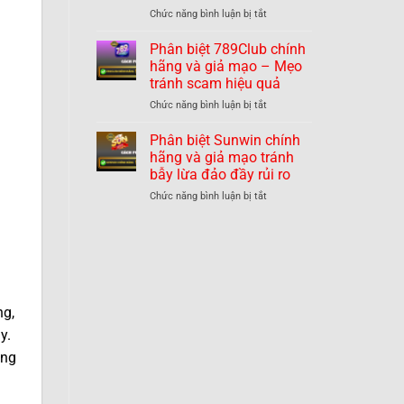
giả
tránh
ở
Chức năng bình luận bị tắt
mạo
lừa
Phân
–
đảo
biệt
Phân biệt 789Club chính
Thực
Hitclub
hãng và giả mạo – Mẹo
hư
chính
tránh scam hiệu quả
thế
hãng
nào?
ở
Chức năng bình luận bị tắt
và
Phân
giả
biệt
mạo
Phân biệt Sunwin chính
789Club
–
hãng và giả mạo tránh
chính
Những
bẫy lừa đảo đầy rủi ro
hãng
dấu
ở
Chức năng bình luận bị tắt
và
hiệu
Phân
giả
không
biệt
mạo
thể
Sunwin
–
bỏ
chính
Mẹo
qua
hãng
tránh
và
scam
giả
hiệu
ng,
mạo
quả
y.
tránh
bẫy
àng
lừa
đảo
đầy