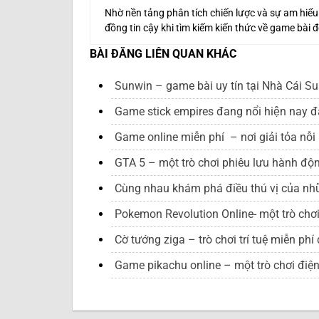
Nhờ nền tảng phân tích chiến lược và sự am hiể
đồng tin cậy khi tìm kiếm kiến thức về game bài 
BÀI ĐĂNG LIÊN QUAN KHÁC
Sunwin – game bài uy tín tại Nhà Cái S
Game stick empires đang nổi hiện nay đ
Game online miễn phí – nơi giải tỏa nỗi 
GTA 5 – một trò chơi phiêu lưu hành động
Cùng nhau khám phá điều thú vị của nhữ
Pokemon Revolution Online- một trò chơi
Cờ tướng ziga – trò chơi trí tuệ miễn ph
Game pikachu online – một trò chơi điện 