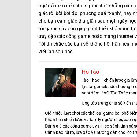
ngờ đã đem đến cho người chơi những cảm g
giác rối bời bởi đối phương quá “xanh”, hay 
cho bạn cảm giác thư giãn sau một ngày học
tôi game này còn giúp phát triển khả năng tư
truy cập các cổng game hoặc mạng internet v
Tôi tin chắc các bạn sẽ không hối hận nếu nh
viết lần sau nhé!
Họ Tào
Tào Tháo – chiến lược gia lừ
lực tại gamebaidoithuong.mo
nghĩ dám làm”, Tào Tháo man
Ông tập trung chia sẻ kiến t
Giới thiệu luật chơi các thể loại game bài phổ b
Phân tích chiến lược và tâm lý người chơi, cách 
Đánh giá các cổng game uy tín, so sánh tính năn
Cảnh báo rủi ro, lừa đảo và hướng dẫn chơi có t