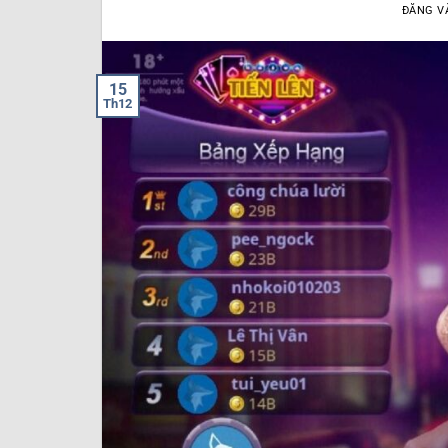
ĐĂNG 
15
Th12