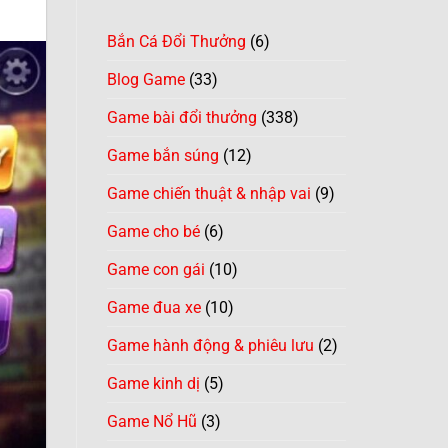
Bắn Cá Đổi Thưởng
(6)
Blog Game
(33)
Game bài đổi thưởng
(338)
Game bắn súng
(12)
Game chiến thuật & nhập vai
(9)
Game cho bé
(6)
Game con gái
(10)
Game đua xe
(10)
Game hành động & phiêu lưu
(2)
Game kinh dị
(5)
Game Nổ Hũ
(3)