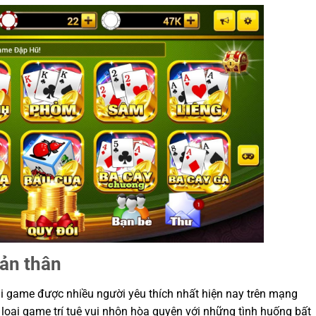
bản thân
ại game được nhiều người yêu thích nhất hiện nay trên mạng
loại game trí tuệ vui nhộn hòa quyện với những tình huống bất