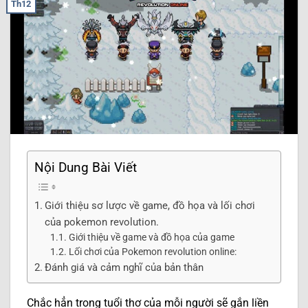
Th12
Nội Dung Bài Viết
Giới thiệu sơ lược về game, đồ họa và lối chơi
của pokemon revolution.
Giới thiệu về game và đồ họa của game
Lối chơi của Pokemon revolution online:
Đánh giá và cảm nghĩ của bản thân
Chắc hẳn trong tuổi thơ của mỗi người sẽ gắn liền