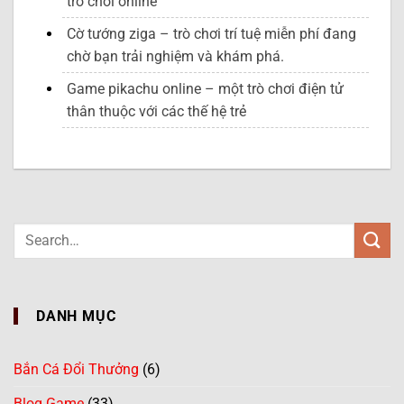
trò chơi online
Cờ tướng ziga – trò chơi trí tuệ miễn phí đang
chờ bạn trải nghiệm và khám phá.
Game pikachu online – một trò chơi điện tử
thân thuộc với các thế hệ trẻ
DANH MỤC
Bắn Cá Đổi Thưởng
(6)
Blog Game
(33)