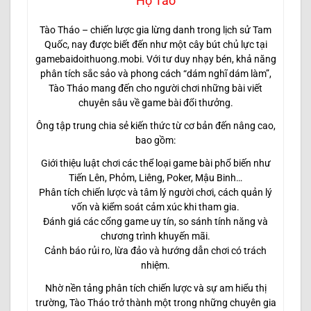
Họ Tào
Tào Tháo – chiến lược gia lừng danh trong lịch sử Tam
Quốc, nay được biết đến như một cây bút chủ lực tại
gamebaidoithuong.mobi. Với tư duy nhạy bén, khả năng
phân tích sắc sảo và phong cách “dám nghĩ dám làm”,
Tào Tháo mang đến cho người chơi những bài viết
chuyên sâu về game bài đổi thưởng.
Ông tập trung chia sẻ kiến thức từ cơ bản đến nâng cao,
bao gồm:
Giới thiệu luật chơi các thể loại game bài phổ biến như
Tiến Lên, Phỏm, Liêng, Poker, Mậu Binh…
Phân tích chiến lược và tâm lý người chơi, cách quản lý
vốn và kiểm soát cảm xúc khi tham gia.
Đánh giá các cổng game uy tín, so sánh tính năng và
chương trình khuyến mãi.
Cảnh báo rủi ro, lừa đảo và hướng dẫn chơi có trách
nhiệm.
Nhờ nền tảng phân tích chiến lược và sự am hiểu thị
trường, Tào Tháo trở thành một trong những chuyên gia