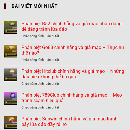
BÀI VIẾT MỚI NHẤT
Phân biệt B52 chính hãng và giả mạo nhận dạng
dễ dàng tránh lừa đảo
ở
Chức năng bình luận bị tắt
Phân
biệt
Phân biệt Go88 chính hãng và giả mạo – Thực hư
B52
thế nào?
chính
ở
Chức năng bình luận bị tắt
hãng
Phân
và
biệt
Phân biệt Hitclub chính hãng và giả mạo – Những
giả
Go88
mạo
dấu hiệu không thể bỏ qua
chính
nhận
ở
Chức năng bình luận bị tắt
hãng
dạng
Phân
và
dễ
biệt
Phân biệt 789Club chính hãng và giả mạo – Mẹo
giả
dàng
Hitclub
mạo
tránh scam hiệu quả
tránh
chính
–
lừa
ở
Chức năng bình luận bị tắt
hãng
Thực
đảo
Phân
và
hư
biệt
Phân biệt Sunwin chính hãng và giả mạo tránh
giả
thế
789Club
mạo
bẫy lừa đảo đầy rủi ro
nào?
chính
–