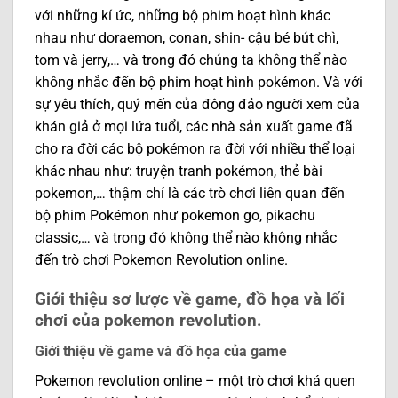
với những kí ức, những bộ phim hoạt hình khác
nhau như doraemon, conan, shin- cậu bé bút chì,
tom và jerry,… và trong đó chúng ta không thể nào
không nhắc đến bộ phim hoạt hình pokémon. Và với
sự yêu thích, quý mến của đông đảo người xem của
khán giả ở mọi lứa tuổi, các nhà sản xuất game đã
cho ra đời các bộ pokémon ra đời với nhiều thể loại
khác nhau như: truyện tranh pokémon, thẻ bài
pokemon,… thậm chí là các trò chơi liên quan đến
bộ phim Pokémon như pokemon go, pikachu
classic,… và trong đó không thể nào không nhắc
đến trò chơi Pokemon Revolution online.
Giới thiệu sơ lược về game, đồ họa và lối
chơi của pokemon revolution.
Giới thiệu về game và đồ họa của game
Pokemon revolution online – một trò chơi khá quen