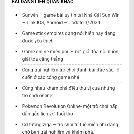
BÀI ĐĂNG LIÊN QUAN KHÁC
Sunwin – game bài uy tín tại Nhà Cái Sun Win
– Link IOS, Android – Update 3/2024
Game stick empires đang nổi hiện nay đang
được yêu thích
Game online miễn phí – nơi giải tỏa nỗi buồn,
giải tỏa căng thẳng
Cùng trải nghiệm trò chơi đánh bài đặc sắc, lôi
cuốn ở các cổng game nhé
Cùng nhau khám phá điều thú vị của những
trò chơi online
Pokemon Revolution Online- một trò chơi hấp
dẫn gắn liền với tuổi thơ
Cờ tướng ziga – trò chơi trí tuệ miễn phí đang
chờ bạn trải nghiệm và khám phá.