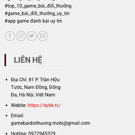
#top_10_game_bài_đổi_thưởng
#game_bài_đổi_thưởng_uy_tín
#app game đánh bài uy tín
LIÊN HỆ
Địa Chỉ: 81 P. Trần Hữu
Tước, Nam Đồng, Đống
Đa, Hà Nội, Việt Nam
Webite:
https://dybk.tv/
Email:
gamebaidoithuong.mobi@gmail.com
Hotline: 0972945329