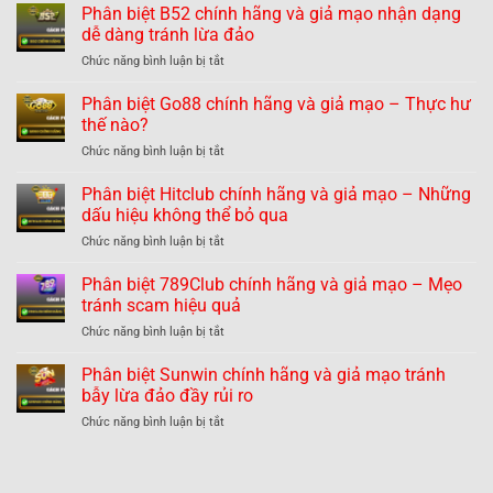
Phân biệt B52 chính hãng và giả mạo nhận dạng
dễ dàng tránh lừa đảo
ở
Chức năng bình luận bị tắt
Phân
biệt
Phân biệt Go88 chính hãng và giả mạo – Thực hư
B52
thế nào?
chính
ở
Chức năng bình luận bị tắt
hãng
Phân
và
biệt
Phân biệt Hitclub chính hãng và giả mạo – Những
giả
Go88
mạo
dấu hiệu không thể bỏ qua
chính
nhận
ở
Chức năng bình luận bị tắt
hãng
dạng
Phân
và
dễ
biệt
Phân biệt 789Club chính hãng và giả mạo – Mẹo
giả
dàng
Hitclub
mạo
tránh scam hiệu quả
tránh
chính
–
lừa
ở
Chức năng bình luận bị tắt
hãng
Thực
đảo
Phân
và
hư
biệt
Phân biệt Sunwin chính hãng và giả mạo tránh
giả
thế
789Club
mạo
bẫy lừa đảo đầy rủi ro
nào?
chính
–
ở
Chức năng bình luận bị tắt
hãng
Những
Phân
và
dấu
biệt
giả
hiệu
Sunwin
mạo
không