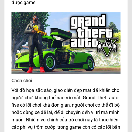
được game.
Cách chơi
Với đồ họa sắc sảo, giao diện đẹp mắt đã khiến cho
người chơi không thể nào rời mắt. Grand Theft auto
five có lối chơi khá đơn giản, người chơi có thể đi bộ
hoặc dùng xe để lái, để di chuyển đến vị trí mà mình
muốn. Nhiệm vụ chính của trò chơi này là thực hiện
các phi vụ trộm cướp, trong game còn có các lối bắn