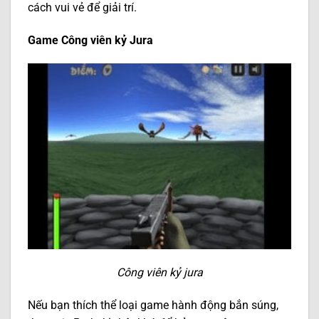
cách vui vẻ để giải trí.
Game Công viên kỷ Jura
Công viên kỷ jura
Nếu bạn thích thể loại game hành động bắn súng,