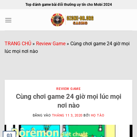
Bỏ
Top đánh game bài đổi thưởng uy tín cho Mobi 2024
qua
nội
dung
TRANG CHỦ
»
Review Game
»
Cùng chơi game 24 giờ mọi
lúc mọi nơi nào
REVIEW GAME
Cùng chơi game 24 giờ mọi lúc mọi
nơi nào
ĐĂNG VÀO
THÁNG 11 3, 2020
BỞI
HỌ TÀO
03