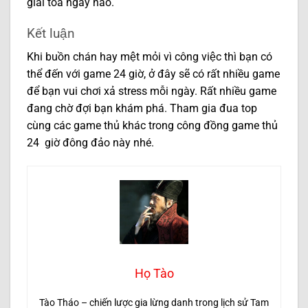
giải tỏa ngay nào.
Kết luận
Khi buồn chán hay mệt mỏi vì công việc thì bạn có
thể đến với game 24 giờ, ở đây sẽ có rất nhiều game
để bạn vui chơi xả stress mỗi ngày. Rất nhiều game
đang chờ đợi bạn khám phá. Tham gia đua top
cùng các game thủ khác trong công đồng game thủ
24 giờ đông đảo này nhé.
Họ Tào
Tào Tháo – chiến lược gia lừng danh trong lịch sử Tam