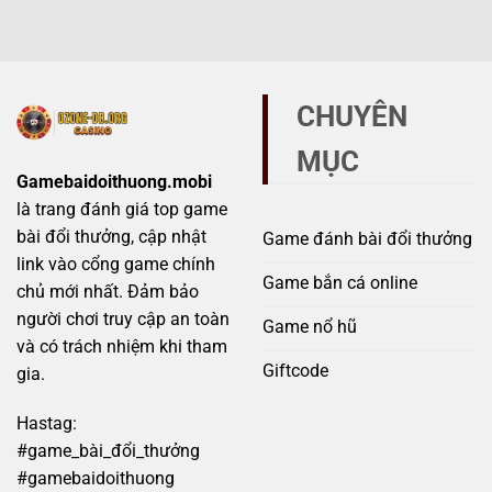
Sunwin
mạo
không
chính
–
thể
hãng
Mẹo
bỏ
và
tránh
qua
giả
scam
mạo
hiệu
CHUYÊN
tránh
quả
bẫy
MỤC
lừa
đảo
Gamebaidoithuong.mobi
đầy
là trang đánh giá top game
rủi
ro
bài đổi thưởng, cập nhật
Game đánh bài đổi thưởng
link vào cổng game chính
Game bắn cá online
chủ mới nhất. Đảm bảo
người chơi truy cập an toàn
Game nổ hũ
và có trách nhiệm khi tham
Giftcode
gia.
Hastag:
#game_bài_đổi_thưởng
#gamebaidoithuong