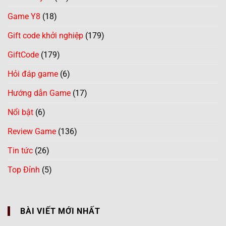
Game Y8
(18)
Gift code khởi nghiệp
(179)
GiftCode
(179)
Hỏi đáp game
(6)
Hướng dẫn Game
(17)
Nổi bật
(6)
Review Game
(136)
Tin tức
(26)
Top Đỉnh
(5)
BÀI VIẾT MỚI NHẤT