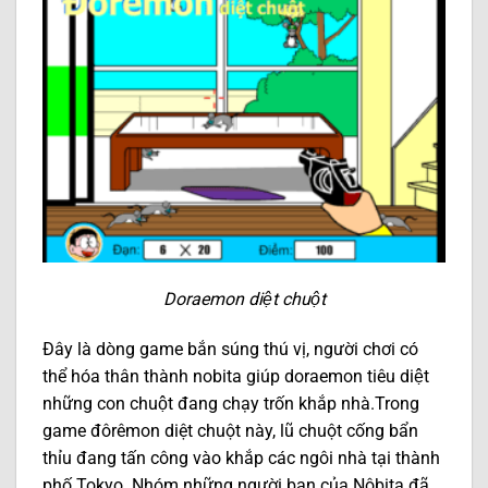
Doraemon diệt chuột
Đây là dòng game bắn súng thú vị, người chơi có
thể hóa thân thành nobita giúp doraemon tiêu diệt
những con chuột đang chạy trốn khắp nhà.Trong
game đôrêmon diệt chuột này, lũ chuột cống bẩn
thỉu đang tấn công vào khắp các ngôi nhà tại thành
phố Tokyo. Nhóm những người bạn của Nôbita đã