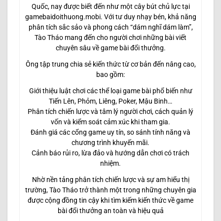
Quốc, nay được biết đến như một cây bút chủ lực tại
gamebaidoithuong.mobi. Với tư duy nhạy bén, khả năng
phân tích sắc sảo và phong cách “dám nghĩ dám làm”,
Tào Tháo mang đến cho người chơi những bài viết
chuyên sâu về game bài đổi thưởng.
Ông tập trung chia sẻ kiến thức từ cơ bản đến nâng cao,
bao gồm:
Giới thiệu luật chơi các thể loại game bài phổ biến như
Tiến Lên, Phỏm, Liêng, Poker, Mậu Binh…
Phân tích chiến lược và tâm lý người chơi, cách quản lý
vốn và kiểm soát cảm xúc khi tham gia.
Đánh giá các cổng game uy tín, so sánh tính năng và
chương trình khuyến mãi.
Cảnh báo rủi ro, lừa đảo và hướng dẫn chơi có trách
nhiệm.
Nhờ nền tảng phân tích chiến lược và sự am hiểu thị
trường, Tào Tháo trở thành một trong những chuyên gia
được cộng đồng tin cậy khi tìm kiếm kiến thức về game
bài đổi thưởng an toàn và hiệu quả