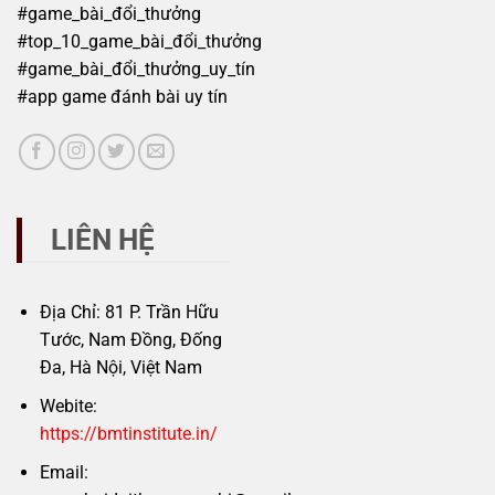
#game_bài_đổi_thưởng
#top_10_game_bài_đổi_thưởng
#game_bài_đổi_thưởng_uy_tín
#app game đánh bài uy tín
LIÊN HỆ
Địa Chỉ: 81 P. Trần Hữu
Tước, Nam Đồng, Đống
Đa, Hà Nội, Việt Nam
Webite:
https://bmtinstitute.in/
Email: