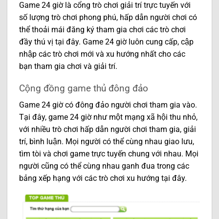
Game 24 giờ là cổng trò chơi giải trí trực tuyến với
số lượng trò chơi phong phú, hấp dẫn người chơi có
thể thoải mái đăng ký tham gia chơi các trò chơi
đầy thú vị tại đây. Game 24 giờ luôn cung cấp, cập
nhập các trò chơi mới và xu hướng nhất cho các
bạn tham gia chơi và giải trí.
Cộng đồng game thủ đông đảo
Game 24 giờ có đông đảo người chơi tham gia vào.
Tại đây, game 24 giờ như một mạng xã hội thu nhỏ,
với nhiều trò chơi hấp dẫn người chơi tham gia, giải
trí, bình luận. Mọi người có thể cùng nhau giao lưu,
tìm tòi và chơi game trực tuyến chung với nhau. Mọi
người cũng có thể cùng nhau ganh đua trong các
bảng xếp hạng với các trò chơi xu hướng tại đây.