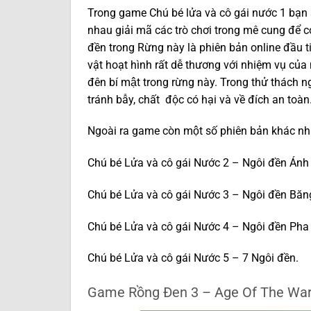
Trong game Chú bé lửa và cô gái nước 1 bạn sẽ
nhau giải mã các trò chơi trong mê cung để có
đền trong Rừng này là phiên bản online đầu 
vật hoạt hình rất dễ thương với nhiệm vụ của
đên bí mật trong rừng này. Trong thử thách
tránh bẫy, chất độc có hại và về đích an toàn. 
Ngoài ra game còn một số phiên bản khác nh
Chú bé Lửa và cô gái Nước 2 – Ngôi đền Ánh
Chú bé Lửa và cô gái Nước 3 – Ngôi đền Băn
Chú bé Lửa và cô gái Nước 4 – Ngôi đền Pha 
Chú bé Lửa và cô gái Nước 5 – 7 Ngôi đền.
Game Rồng Đen 3 – Age Of The War