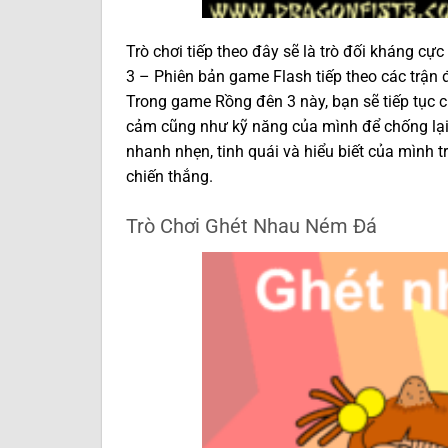
Trò chơi tiếp theo đây sẽ là trò đối kháng c
3 – Phiên bản game Flash tiếp theo các trận 
Trong game Rồng đên 3 này, bạn sẽ tiếp tục
cảm cũng như kỹ năng của mình để chống lại m
nhanh nhẹn, tinh quái và hiểu biết của mình t
chiến thắng.
Trò Chơi Ghét Nhau Ném Đá