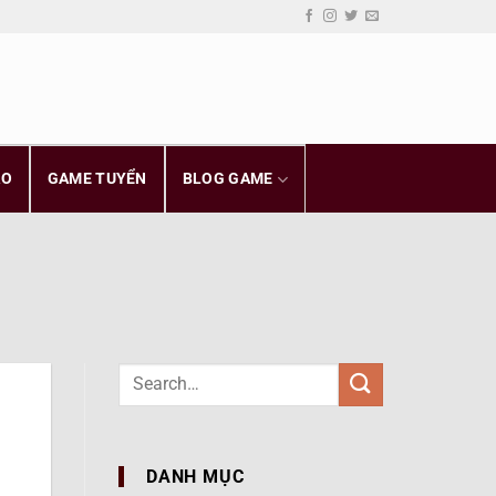
AO
GAME TUYỂN
BLOG GAME
DANH MỤC