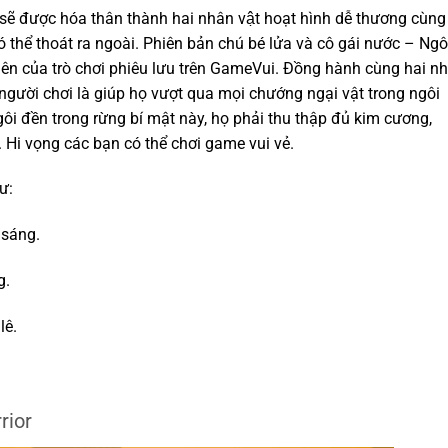
 được hóa thân thành hai nhân vật hoạt hình dễ thương cùng
 thể thoát ra ngoài. Phiên bản chú bé lửa và cô gái nước – Ngô
tiên của trò chơi phiêu lưu trên GameVui. Đồng hành cùng hai n
 người chơi là giúp họ vượt qua mọi chướng ngại vật trong ngôi
 ngôi đền trong rừng bí mật này, họ phải thu thập đủ kim cương,
Hi vọng các bạn có thể chơi game vui vẻ.
ư:
 sáng.
g.
lê.
rior