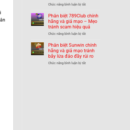
giả
tránh
ở
Chức năng bình luận bị tắt
mạo
lừa
Phân
i
–
đảo
biệt
Phân biệt 789Club chính
Thực
hân
Hitclub
hãng và giả mạo – Mẹo
hư
chính
tránh scam hiệu quả
thế
hãng
nào?
ở
Chức năng bình luận bị tắt
và
Phân
giả
biệt
mạo
Phân biệt Sunwin chính
789Club
–
hãng và giả mạo tránh
chính
Những
bẫy lừa đảo đầy rủi ro
hãng
dấu
ở
Chức năng bình luận bị tắt
và
hiệu
Phân
giả
không
biệt
mạo
thể
Sunwin
–
bỏ
chính
Mẹo
qua
hãng
tránh
và
scam
giả
hiệu
mạo
quả
tránh
bẫy
lừa
đảo
đầy