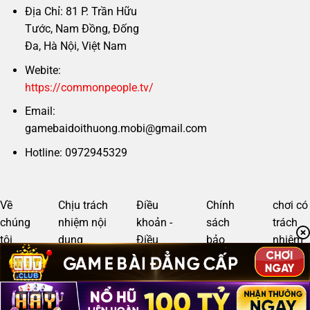
Địa Chỉ: 81 P. Trần Hữu
Tước, Nam Đồng, Đống
Đa, Hà Nội, Việt Nam
Webite:
https://commonpeople.tv/
Email:
gamebaidoithuong.mobi@gmail.com
Hotline: 0972945329
Về
Chịu trách
Điều
Chính
chơi có
chúng
nhiệm nội
khoản -
sách
trách
tôi
dung
Điều
bảo
nhiệm
kiện
mật
Copyright 2026 ©
gamebaidoithuong.mobi