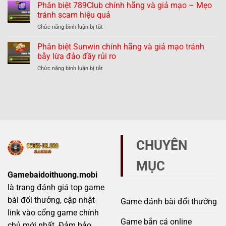
biệt
Phân biệt 789Club chính hãng và giả mạo – Mẹo
giả
dàng
Hitclub
mạo
tránh scam hiệu quả
tránh
chính
–
lừa
ở
Chức năng bình luận bị tắt
hãng
Thực
đảo
Phân
và
hư
biệt
Phân biệt Sunwin chính hãng và giả mạo tránh
giả
thế
789Club
mạo
bẫy lừa đảo đầy rủi ro
nào?
chính
–
ở
Chức năng bình luận bị tắt
hãng
Những
Phân
và
dấu
biệt
giả
hiệu
Sunwin
mạo
không
chính
–
thể
hãng
Mẹo
bỏ
và
tránh
qua
giả
scam
mạo
hiệu
CHUYÊN
tránh
quả
bẫy
MỤC
lừa
đảo
Gamebaidoithuong.mobi
đầy
là trang đánh giá top game
rủi
ro
bài đổi thưởng, cập nhật
Game đánh bài đổi thưởng
link vào cổng game chính
Game bắn cá online
chủ mới nhất. Đảm bảo