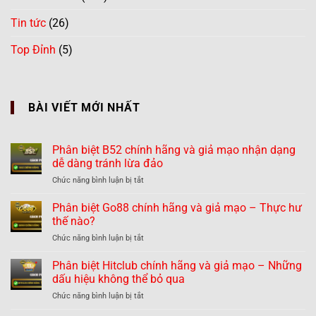
Tin tức
(26)
Top Đỉnh
(5)
BÀI VIẾT MỚI NHẤT
Phân biệt B52 chính hãng và giả mạo nhận dạng
dễ dàng tránh lừa đảo
ở
Chức năng bình luận bị tắt
Phân
biệt
Phân biệt Go88 chính hãng và giả mạo – Thực hư
B52
thế nào?
chính
ở
Chức năng bình luận bị tắt
hãng
Phân
và
biệt
Phân biệt Hitclub chính hãng và giả mạo – Những
giả
Go88
mạo
dấu hiệu không thể bỏ qua
chính
nhận
ở
Chức năng bình luận bị tắt
hãng
dạng
Phân
và
dễ