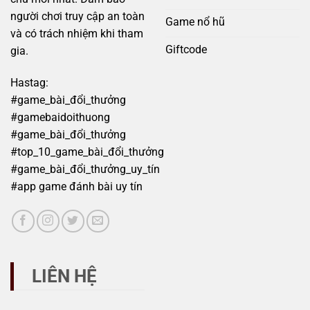
người chơi truy cập an toàn
Game nổ hũ
và có trách nhiệm khi tham
Giftcode
gia.
Hastag:
#game_bài_đổi_thưởng
#gamebaidoithuong
#game_bài_đổi_thưởng
#top_10_game_bài_đổi_thưởng
#game_bài_đổi_thưởng_uy_tín
#app game đánh bài uy tín
LIÊN HỆ