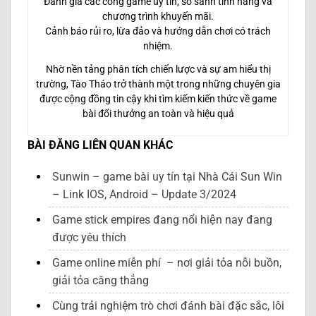
Đánh giá các cổng game uy tín, so sánh tính năng và
chương trình khuyến mãi.
Cảnh báo rủi ro, lừa đảo và hướng dẫn chơi có trách
nhiệm.
Nhờ nền tảng phân tích chiến lược và sự am hiểu thị
trường, Tào Tháo trở thành một trong những chuyên gia
được cộng đồng tin cậy khi tìm kiếm kiến thức về game
bài đổi thưởng an toàn và hiệu quả
BÀI ĐĂNG LIÊN QUAN KHÁC
Sunwin – game bài uy tín tại Nhà Cái Sun Win
– Link IOS, Android – Update 3/2024
Game stick empires đang nổi hiện nay đang
được yêu thích
Game online miễn phí – nơi giải tỏa nỗi buồn,
giải tỏa căng thẳng
Cùng trải nghiệm trò chơi đánh bài đặc sắc, lôi