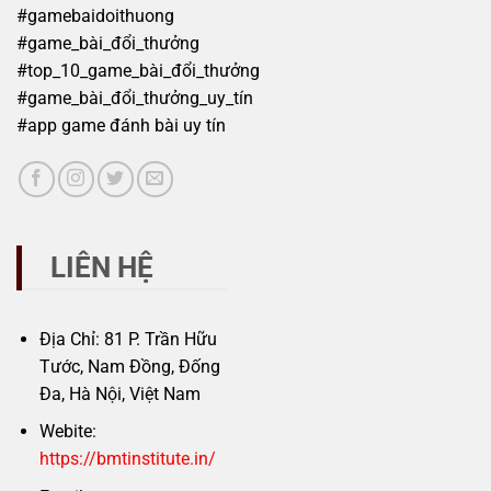
#gamebaidoithuong
#game_bài_đổi_thưởng
#top_10_game_bài_đổi_thưởng
#game_bài_đổi_thưởng_uy_tín
#app game đánh bài uy tín
LIÊN HỆ
Địa Chỉ: 81 P. Trần Hữu
Tước, Nam Đồng, Đống
Đa, Hà Nội, Việt Nam
Webite:
https://bmtinstitute.in/