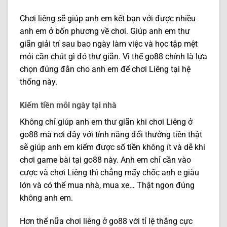
Chơi liêng sẽ giúp anh em kết bạn với được nhiều
anh em ở bốn phương về chơi. Giúp anh em thư
giãn giải trí sau bao ngày làm việc và học tập mệt
mỏi cần chút gì đó thư giãn. Vì thế go88 chính là lựa
chọn đúng đắn cho anh em để chơi Liêng tại hệ
thống này.
Kiếm tiền mỗi ngày tại nhà
Không chỉ giúp anh em thư giãn khi chơi Liêng ở
go88 mà nơi đây với tính năng đổi thưởng tiền thật
sẽ giúp anh em kiếm được số tiền không ít và dễ khi
chơi game bài tại go88 này. Anh em chỉ cần vào
cược và chơi Liêng thì chẳng mấy chốc anh e giàu
lớn và có thể mua nhà, mua xe… Thật ngon đúng
không anh em.
Hơn thế nữa chơi liêng ở go88 với tỉ lệ thắng cực