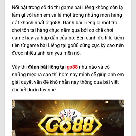
Nổi bật trong số đó thì game bài Liêng không còn lạ
lẫm gì với anh em và là một trong những món hàng
đắt khách nhất ở go88. Đánh bài Liêng là một trò
chơi tồn tại hàng chục năm qua bởi cơ chế chơi
game hay và hấp dẫn của nó. Bên cạnh đó tỉ lệ kiếm
tiền từ game bài Liêng tại go88 cũng cực kỳ cao nên
được nhiều anh em yêu mến nó.
Vậy thì
đánh bài liêng tại
go88
như nào và có
những mẹo ra sao thì hôm nay mình sẽ giúp anh em
giải quyết vấn đề khó nhằn này thông qua bài viết
chi tiết dưới đây nhé.