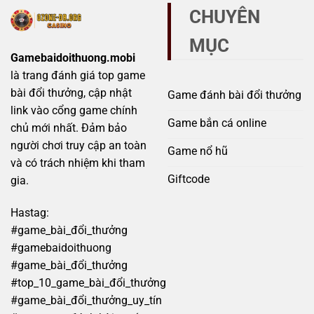
mạo
hiệu
CHUYÊN
tránh
quả
bẫy
MỤC
lừa
đảo
Gamebaidoithuong.mobi
đầy
là trang đánh giá top game
rủi
ro
bài đổi thưởng, cập nhật
Game đánh bài đổi thưởng
link vào cổng game chính
Game bắn cá online
chủ mới nhất. Đảm bảo
người chơi truy cập an toàn
Game nổ hũ
và có trách nhiệm khi tham
Giftcode
gia.
Hastag:
#game_bài_đổi_thưởng
#gamebaidoithuong
#game_bài_đổi_thưởng
#top_10_game_bài_đổi_thưởng
#game_bài_đổi_thưởng_uy_tín