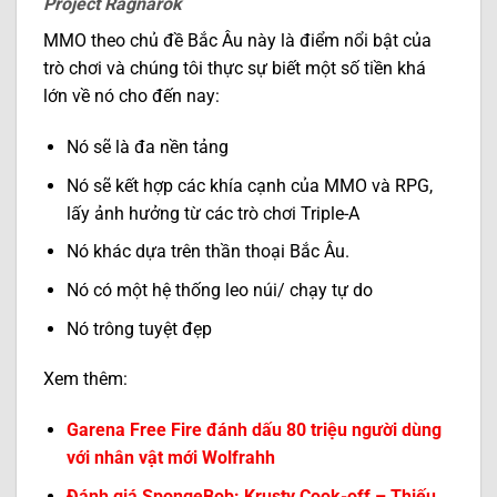
Project Ragnarok
MMO theo chủ đề Bắc Âu này là điểm nổi bật của
trò chơi và chúng tôi thực sự biết một số tiền khá
lớn về nó cho đến nay:
Nó sẽ là đa nền tảng
Nó sẽ kết hợp các khía cạnh của MMO và RPG,
lấy ảnh hưởng từ các trò chơi Triple-A
Nó khác dựa trên thần thoại Bắc Âu.
Nó có một hệ thống leo núi/ chạy tự do
Nó trông tuyệt đẹp
Xem thêm:
Garena Free Fire đánh dấu 80 triệu người dùng
với nhân vật mới Wolfrahh
Đánh giá SpongeBob: Krusty Cook-off – Thiếu