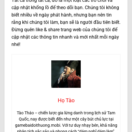
Tất cả trong tất cả, đó là một loạt các trò chơi và
cập nhật khổng lồ để theo dõi bạn. Chúng tôi không
biết nhiều về ngày phát hành, nhưng bạn nên tin
rằng khi chúng tôi làm, bạn sẽ là người đầu tiên biết.
Đừng quên like & share trang web của chúng tôi để
cập nhật các thông tin nhanh và mới nhất mỗi ngày
nhé!
Họ Tào
Tào Tháo – chiến lược gia lừng danh trong lịch sử Tam
Quốc, nay được biết đến như một cây bút chủ lực tại
gamebaidoithuong.mobi. Với tư duy nhạy bén, khả năng
phân tích sắc sảo và phong cách “dám nghĩ dám làm”,