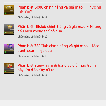
Phân
biệt
Phân biệt Go88 chính hãng và giả mạo – Thực hư
B52
thế nào?
chính
ở
Chức năng bình luận bị tắt
hãng
Phân
và
biệt
Phân biệt Hitclub chính hãng và giả mạo – Những
giả
Go88
mạo
dấu hiệu không thể bỏ qua
chính
nhận
ở
Chức năng bình luận bị tắt
hãng
dạng
Phân
và
dễ
biệt
Phân biệt 789Club chính hãng và giả mạo – Mẹo
giả
dàng
Hitclub
mạo
tránh scam hiệu quả
tránh
chính
–
lừa
ở
Chức năng bình luận bị tắt
hãng
Thực
đảo
Phân
và
hư
biệt
Phân biệt Sunwin chính hãng và giả mạo tránh
giả
thế
789Club
mạo
bẫy lừa đảo đầy rủi ro
nào?
chính
–
ở
Chức năng bình luận bị tắt
hãng
Những
Phân
và
dấu
biệt
giả
hiệu
Sunwin
mạo
không
chính
–
thể
hãng
Mẹo
bỏ
và
tránh
qua
giả
scam